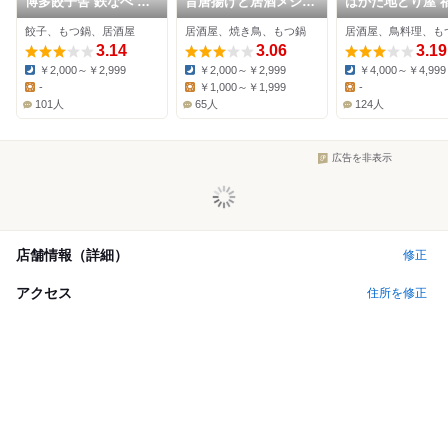
博多餃子舎 鉄なべ 西
旨唐揚げと居酒メシ
はかた地どり屋 
池袋店
ミライザカ 池袋西口
組合 池袋店
餃子、もつ鍋、居酒屋
居酒屋、焼き鳥、もつ鍋
居酒屋、鳥料理、も
ロマンス通り店
3.14
3.06
3.19
￥2,000～￥2,999
￥2,000～￥2,999
￥4,000～￥4,999
Dinner:
Dinner:
Dinner:
-
￥1,000～￥1,999
-
Lunch:
Lunch:
Lunch:
101人
65人
124人
広告を非表示
店舗情報（詳細）
修正
アクセス
住所を修正