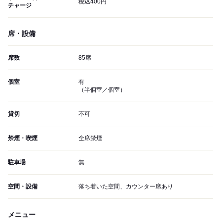
税込400円
チャージ
席・設備
席数
85席
個室
有
（半個室／個室）
貸切
不可
禁煙・喫煙
全席禁煙
駐車場
無
空間・設備
落ち着いた空間、カウンター席あり
メニュー