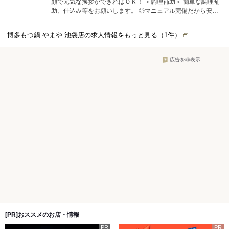
顔で元気な挨拶ができればＯＫ！ ＜調理補助＞ 簡単な調理補
助、仕込み等をお願いします。 ◎マニュアル完備だから安心
です！
博多もつ鍋 やまや 池袋店の求人情報をもっと見る（
1
件）
広告を非表示
[PR]おススメのお店・情報
PR
PR