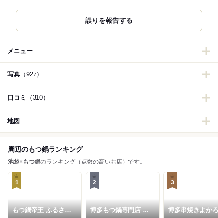
誤りを報告する
メニュー
写真
（927）
口コミ
（310）
地図
周辺のもつ鍋ランキング
池袋
×
もつ鍋
のランキング（点数の高いお店）です。
1
2
3
もつ鍋帝王 ふるさと
博多もつ鍋専門店 山
博多串焼きよか
１号店
笠 池袋店
ん 東池袋店