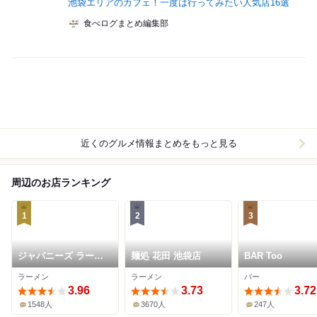
池袋エリアのカフェ！一度は行ってみたい人気店16選
食べログまとめ編集部
近くのグルメ情報まとめをもっと見る
周辺のお店ランキング
1
2
3
ジャパニーズ ラーメ
麺処 花田 池袋店
BAR Too
ン 五感
ラーメン
ラーメン
バー
3.96
3.73
3.72
1548人
3670人
247人