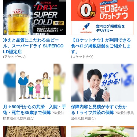
冷えと品質にこだわる生ビー
【ロケットナウ】が利用できる
ル。スーパードライ SUPERCO
食べログ掲載店舗をご紹介しま
LD認定店
す。
(アサヒビール)
(ロケットナウ)
月々500円からの共済 入院・手
保障内容と見積が今すぐ分か
術・死亡を85歳まで保障
る！ライフ共済の保障
PR(愛知
PR(愛知県共
県共済生活協同組合)
済生活協同組合)