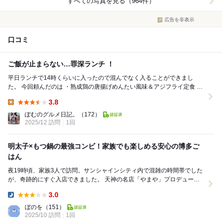
すべての写真を見る（964件）
広告を非表示
口コミ
ご飯が止まらない…罪深ランチ ！
平日ランチで14時くらいに入ったので混んでなく入ることができまし
た。 今回頼んだのは ・熟成鶏の唐揚げめんたい風味＆アジフライ定食 ・
やまや自慢のもつ鍋膳 （辛子明...
3.8
Lunch:
ぽむのグルメ日記。
（172）
2025/12 訪問
1回
明太子×もつ鍋の最強コンビ！家族でも楽しめる安心の博多ご
はん
夜19時頃、家族3人で訪問。サンシャインシティ内で混雑の時間帯でした
が、奇跡的にすぐ入店できました。 天神の名店「やまや」プロデュース
ということで、明太子好きとしては一度は行きた...
3.0
Dinner:
ぼのを
（151）
2025/10 訪問
1回