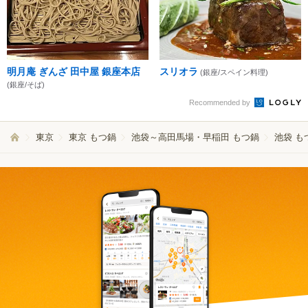
明月庵 ぎんざ 田中屋 銀座本店
スリオラ
(銀座/スペイン料理)
(銀座/そば)
Recommended by
東京
東京 もつ鍋
池袋～高田馬場・早稲田 もつ鍋
池袋 も