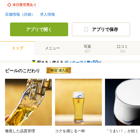
本日夜空席あり
店舗情報（詳細）
求人情報
アプリで開く
アプリで保存
写真
口コミ
トップ
メニュー
927
310
50
貯まる・使える
ディナーで人数×
pt
ビールのこだわり
徹底した品質管理
コクを感じる一杯
「うまい！」が続く