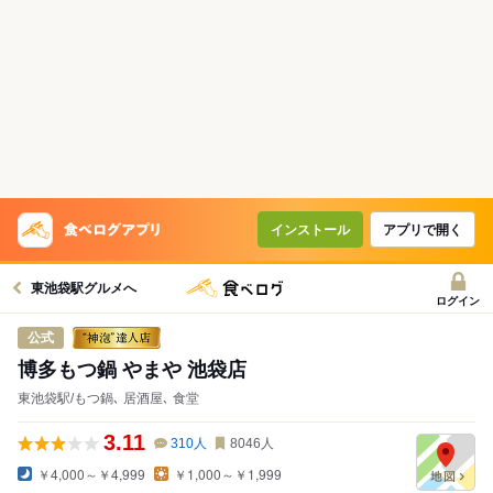
インストール
アプリで開く
東池袋駅グルメへ
ログイン
公式
博多もつ鍋 やまや 池袋店
東池袋駅/もつ鍋､ 居酒屋､ 食堂
3.11
310
人
8046
人
￥4,000～￥4,999
￥1,000～￥1,999