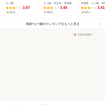
もつ鍋
もつ鍋、焼き鳥、居酒屋
居酒屋、もつ鍋、串
3.47
3.45
3.41
341人
360人
423人
池袋×もつ鍋
のランキングをもっと見る
広告を非表示