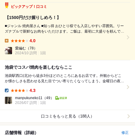
ピックアップ！口コミ
【1500円だけ握りしめろ！】
■ジャンル 焼肉屋さん ■知っ得 おひとり様でも入店しやすい雰囲気。リー
ズナブルで新鮮なお肉をいただけます。ご飯は、最初に大盛りを頼んでお
かないと追加の料金がかかります。お肉が美味しいので大盛りでもペロリ
4.0
といけます。お会計はテーブル会計。 ■雰囲気 ランチタイム13:30頃に入
Lunch:
店。...
愛編む
（78）
2024/10 訪問
1回
池袋でコスパ焼肉を楽しむならここ
池袋駅西口(北)から徒歩3分ほどのところにあるお店です。外観からどこ
か懐かしさを思わせる見た目でつい寄りたくなってしまう。金曜日の夜に
お伺いしましたが、既に何組かサラリーマンらしき...
4.3
Dinner:
manpukuneko11
（49）
2026/07 訪問
1回
口コミをもっと見る（188人）
店舗情報（詳細）
修正