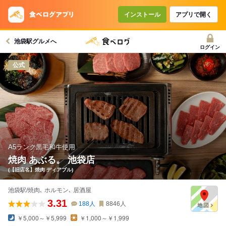
コースで使えるクーポン
戻る
インストール
アプリで開く
池袋駅グルメへ
クーポンを利用せず予約する
ログイン
公式
A5ランク黒毛和牛使用
焼肉 あぶる。 池袋店
(【旧店名】焼肉 ディアブル)
池袋駅/焼肉､ ホルモン､ 居酒屋
3.31
188
人
8846
人
￥5,000～￥5,999
￥1,000～￥1,999