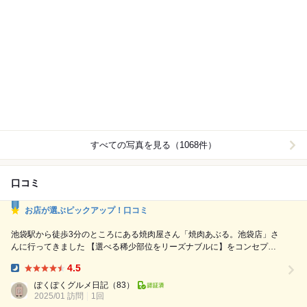
すべての写真を見る（1068件）
口コミ
お店が選ぶピックアップ！口コミ
池袋駅から徒歩3分のところにある焼肉屋さん「焼肉あぶる。池袋店」さ
んに行ってきました 【選べる稀少部位をリーズナブルに】をコンセプト
に 選りすぐりの黒毛和牛A5.A4が食べられるお店です 他の焼肉屋さんで
4.5
は滅多にみることのない希少部位が9種類あり、今回はトモサンカクとク
Dinner:
リミをいただきました トモサンカクは口に入れた瞬間に上質な脂の甘み
ぽくぽくグルメ日記
（83）
2025/01 訪問
1回
が口に広がり、ご飯が進む進む タレとの相性も抜群でした...