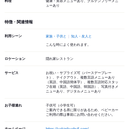
料理
健康・美容メニューあり、グルテンフリーメニ
ューあり
特徴・関連情報
利用シーン
家族・子供と
知人・友人と
こんな時によく使われます。
ロケーション
隠れ家レストラン
サービス
お祝い・サプライズ可（バースデープレー
ト）、テイクアウト、複数言語メニューあり
（英語、中国語簡体字）、複数言語対応スタッ
フ在籍（英語、中国語、韓国語）、写真付きメ
ニューあり、デジタルメニューあり
お子様連れ
子供可（小学生可）
ご案内できる席に限りがあるため、ベビーカー
ご利用の際は事前にお問い合わせください。
ホームページ
https://yakinikuabull.com/