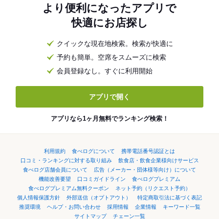
より便利になったアプリで
快適にお店探し
クイックな現在地検索。検索が快適に
予約も簡単。空席をスムーズに検索
会員登録なし。すぐに利用開始
アプリで開く
アプリなら1ヶ月無料でランキング検索！
利用規約
食べログについて
携帯電話番号認証とは
口コミ・ランキングに対する取り組み
飲食店・飲食企業様向けサービス
食べログ店舗会員について
広告（メーカー・団体様等向け）について
機能改善要望
口コミガイドライン
食べログプレミアム
食べログプレミアム無料クーポン
ネット予約（リクエスト予約）
個人情報保護方針
外部送信（オプトアウト）
特定商取引法に基づく表記
推奨環境
ヘルプ・お問い合わせ
採用情報
企業情報
キーワード一覧
サイトマップ
チェーン一覧