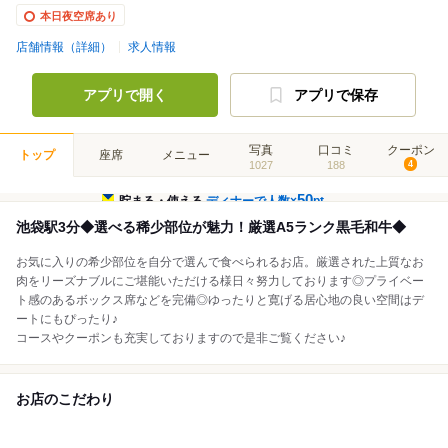
本日夜空席あり
店舗情報（詳細）
求人情報
アプリで開く
アプリで保存
写真
口コミ
クーポン
トップ
座席
メニュー
1027
188
4
50
貯まる・使える
ディナーで人数×
pt
池袋駅3分◆選べる稀少部位が魅力！厳選A5ランク黒毛和牛◆
お気に入りの希少部位を自分で選んで食べられるお店。厳選された上質なお
肉をリーズナブルにご堪能いただける様日々努力しております◎プライベー
ト感のあるボックス席などを完備◎ゆったりと寛げる居心地の良い空間はデ
ートにもぴったり♪
コースやクーポンも充実しておりますので是非ご覧ください♪
お店のこだわり