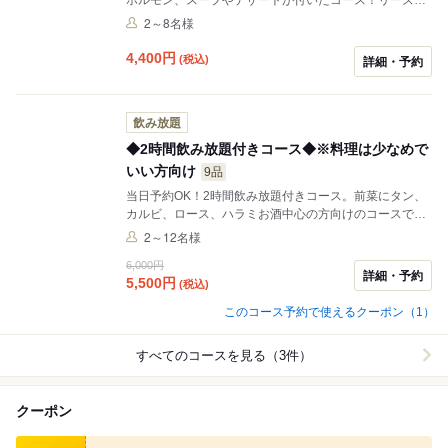
ブルなコースです。
2～8名様
4,400
円
(税込)
詳細・予約
飲み放題
◆2時間飲み放題付きコース◆※料理は少なめで
いい方向け
9品
当日予約OK！2時間飲み放題付きコース。前菜にタン、
カルビ、ロース、ハラミお酒中心の方向けのコースで
す。お席のご利用時間は１２０分。時間内なら追加注文
2～12名様
もOK※肉ケーキのご用意はできません
6,000円
詳細・予約
5,500
円
(税込)
このコース予約で使えるクーポン（1）
すべてのコースを見る（3件）
クーポン
食べログ クーポン