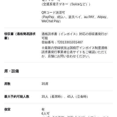
（交通系電子マネー（Suicaなど））
QRコード決済可
（PayPay、d払い、楽天ペイ、au PAY、Alipay、
WeChat Pay）
領収書（適格簡易請求
適格請求書（インボイス）対応の領収書発行が
書）
可能
登録番号：T2013301031487
※最新の登録状況は国税庁インボイス制度適格
請求書発行事業者公表サイトをご確認いただく
か、店舗にお問い合わせください。
席・設備
席数
35席
最大予約可能人数
35人（着席時）、45人（立食時）
個室
有
6人可