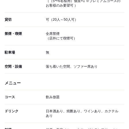
（（5〜6名様用）個室×1 ※プレミアムコースの
お客様のみ要望可 ）
貸切
可（20人～50人可）
禁煙・喫煙
全席禁煙
（店外にて喫煙可）
駐車場
無
空間・設備
落ち着いた空間、ソファー席あり
メニュー
コース
飲み放題
ドリンク
日本酒あり、焼酎あり、ワインあり、カクテル
あり