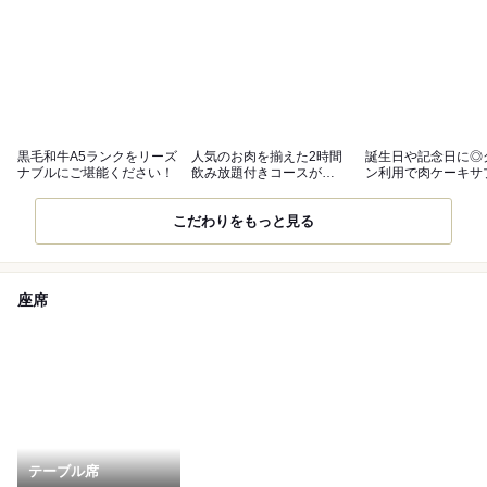
黒毛和牛A5ランクをリーズ
人気のお肉を揃えた2時間
誕生日や記念日に◎
ナブルにご堪能ください！
飲み放題付きコースが
ン利用で肉ケーキサ
5,500円！
ズをご用意！
こだわりをもっと見る
座席
テーブル席