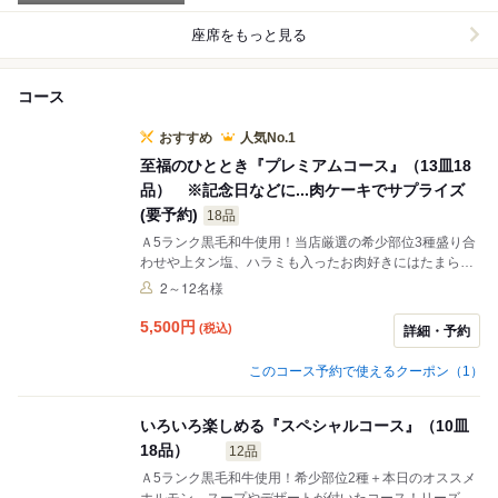
座席をもっと見る
コース
おすすめ
人気No.1
至福のひととき『プレミアムコース』（13皿18
品） ※記念日などに...肉ケーキでサプライズ
(要予約)
18品
Ａ5ランク黒毛和牛使用！当店厳選の希少部位3種盛り合
わせや上タン塩、ハラミも入ったお肉好きにはたまらな
い贅沢三昧コース！2名様から予約OK！
2～12名様
5,500
円
(税込)
詳細・予約
このコース予約で使えるクーポン（1）
いろいろ楽しめる『スペシャルコース』（10皿
18品）
12品
Ａ5ランク黒毛和牛使用！希少部位2種＋本日のオススメ
ホルモン、スープやデザートが付いたコース！リーズナ