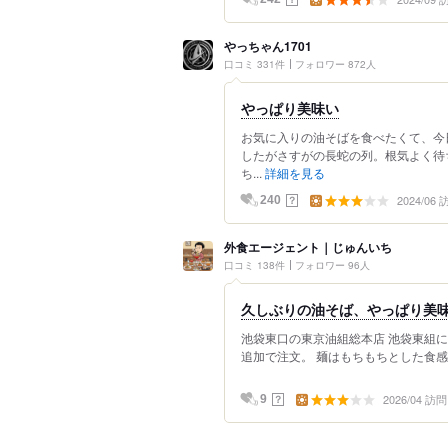
やっちゃん1701
口コミ 331件
フォロワー 872人
やっぱり美味い
お気に入りの油そばを食べたくて、今
したがさすがの長蛇の列。根気よく待
ち...
詳細を見る
2024/06
？
240
外食エージェント｜じゅんいち
口コミ 138件
フォロワー 96人
久しぶりの油そば、やっぱり美
池袋東口の東京油組総本店 池袋東組に
追加で注文。 麺はもちもちとした食感で
2026/04 訪問
？
9