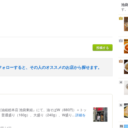
池袋
す。
1
2
投稿する
3
フォローすると、その人のオススメのお店から探せます。
4
5
油組総本店 池袋東組』にて、油そばW（880円）＋トッ
普通盛り（160g）、大盛り（240g）、W盛り...
詳細を
 訪問
1回