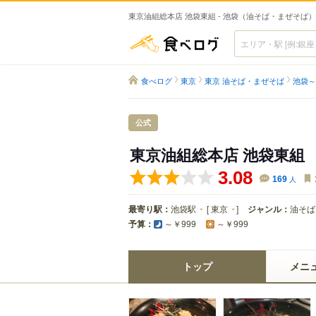
東京油組総本店 池袋東組 - 池袋（油そば・まぜそば）
食べログ
食べログ
東京
東京 油そば・まぜそば
池袋～
公式
東京油組総本店 池袋東組
3.08
169
人
最寄り駅：
池袋駅
[
東京
]
ジャンル：
油そば
予算：
～￥999
～￥999
トップ
メニ