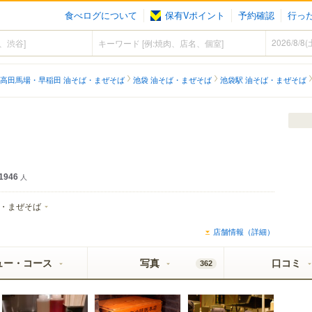
食べログについて
保有Vポイント
予約確認
行っ
高田馬場・早稲田 油そば・まぜそば
池袋 油そば・まぜそば
池袋駅 油そば・まぜそば
1946
人
・まぜそば
店舗情報（詳細）
ュー・コース
写真
口コミ
362