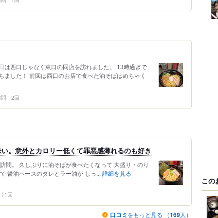
日は西口じゃなく東口の同店を訪れました。 13時過ぎで
ちました！ 前回は西口のお店で食べた油そばはめちゃく
 訪問
2回
味い。意外とカロリー低くて罪悪感薄れるのも好き
訪問。 久しぶりに油そばが食べたくなって 大盛り・のり
 醤油ベースのタレとラー油が しっ...
詳細を見る
この
1回
口コミ
をもっと見る （
169
人）