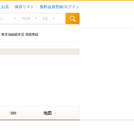
たお店
保存リスト
無料会員登録/ログイン
東京油組総本店 池袋東組
地図
169