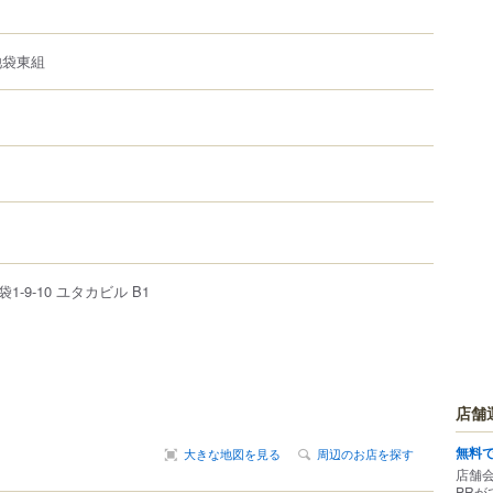
池袋東組
袋
1-9-10
ユタカビル B1
店舗
無料
大きな地図を見る
周辺のお店を探す
店舗
PRが