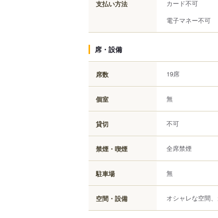
カード不可
支払い方法
電子マネー不可
席・設備
19席
席数
無
個室
不可
貸切
全席禁煙
禁煙・喫煙
無
駐車場
オシャレな空間、
空間・設備