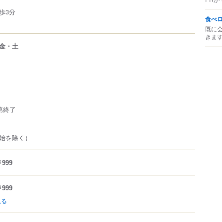
歩3分
食べ
既に
きま
金・土
第終了
始を除く）
999
999
見る