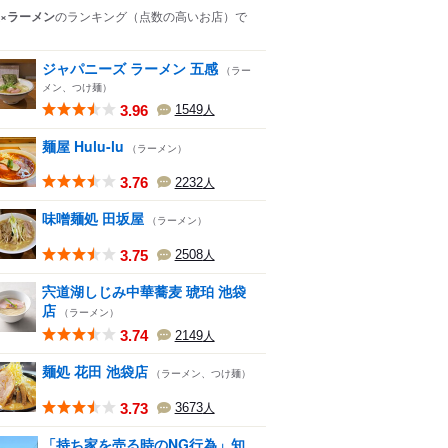
×ラーメン
のランキング
（点数の高いお店）
で
ジャパニーズ ラーメン 五感
（ラー
メン、つけ麺）
3.96
1549
人
麺屋 Hulu-lu
（ラーメン）
3.76
2232
人
味噌麺処 田坂屋
（ラーメン）
3.75
2508
人
宍道湖しじみ中華蕎麦 琥珀 池袋
店
（ラーメン）
3.74
2149
人
麺処 花田 池袋店
（ラーメン、つけ麺）
3.73
3673
人
「持ち家を売る時のNG行為」知