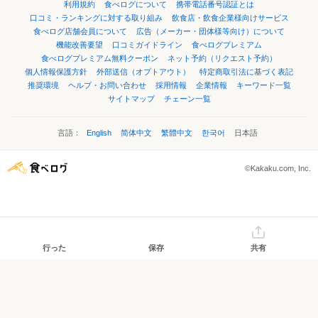
利用規約
食べログについて
携帯電話番号認証とは
口コミ・ランキングに対する取り組み
飲食店・飲食企業様向けサービス
食べログ店舗会員について
広告（メーカー・団体様等向け）について
機能改善要望
口コミガイドライン
食べログプレミアム
食べログプレミアム無料クーポン
ネット予約（リクエスト予約）
個人情報保護方針
外部送信（オプトアウト）
特定商取引法に基づく表記
推奨環境
ヘルプ・お問い合わせ
採用情報
企業情報
キーワード一覧
サイトマップ
チェーン一覧
言語：
English
简体中文
繁體中文
한국어
日本語
©Kakaku.com, Inc.
行った
保存
共有