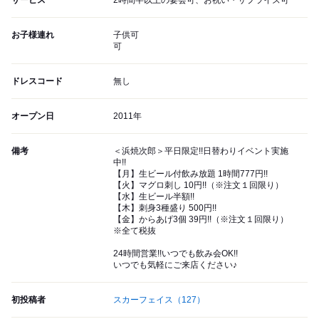
サービス
2時間半以上の宴会可、お祝い・サプライズ可
お子様連れ
子供可
可
ドレスコード
無し
オープン日
2011年
備考
＜浜焼次郎＞平日限定!!日替わりイベント実施
中!!
【月】生ビール付飲み放題 1時間777円!!
【火】マグロ刺し 10円!!（※注文１回限り）
【水】生ビール半額!!
【木】刺身3種盛り 500円!!
【金】からあげ3個 39円!!（※注文１回限り）
※全て税抜
24時間営業!!いつでも飲み会OK!!
いつでも気軽にご来店ください♪
初投稿者
スカーフェイス
（127）