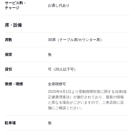
サービス料・
お通し代あり
チャージ
席・設備
席数
30席（テーブル席/カウンター席）
個室
無
貸切
可（20人以下可）
禁煙・喫煙
全席喫煙可
2020年4月1日より受動喫煙対策に関する法律(改
正健康増進法）が施行されており、最新の情報
と異なる場合がございますので、ご来店前に店
舗にご確認ください。
駐車場
無