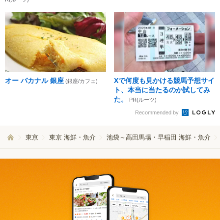
オー バカナル 銀座
Xで何度も見かける競馬予想サイ
(銀座/カフェ)
ト、本当に当たるのか試してみ
た。
PR(ルーツ)
Recommended by
東京
東京 海鮮・魚介
池袋～高田馬場・早稲田 海鮮・魚介