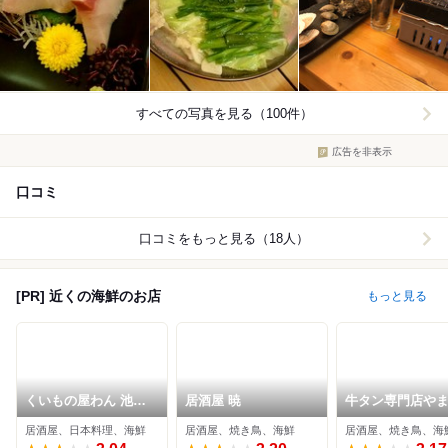
すべての写真を見る（100件）
広告を非表示
口コミ
口コミをもっと見る（18人）
[PR] 近くの海鮮のお店
もっと見る
くいもの屋わん 池袋
居酒屋 暁
牛タン専門店や
西口公園前店
池袋店
居酒屋、日本料理、海鮮
居酒屋、焼き鳥、海鮮
居酒屋、焼き鳥、海