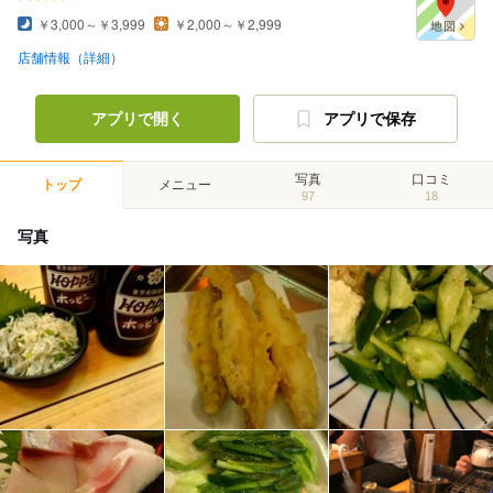
￥3,000～￥3,999
￥2,000～￥2,999
店舗情報（詳細）
アプリで開く
アプリで保存
写真
口コミ
トップ
メニュー
97
18
写真