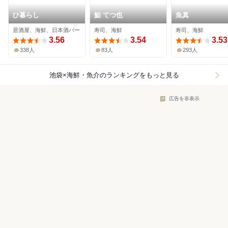
ひ暮らし
鮨 てつ也
魚真
居酒屋、海鮮、日本酒バー
寿司、海鮮
寿司、海鮮
3.56
3.54
3.53
338人
83人
293人
池袋×海鮮・魚介
のランキングをもっと見る
広告を非表示