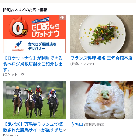
[PR]おススメのお店・情報
PR
【ロケットナウ】が利用できる
フランス料理 榛名 三笠会館本店
食べログ掲載店舗をご紹介しま
(銀座/フレンチ)
す。
(ロケットナウ)
【鬼バズ】万馬券ラッシュで拡
うち山
(東銀座/懐石)
散された競馬サイトが強すぎた
P
R(ルーツ)