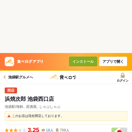
インストール
アプリで開く
池袋駅グルメへ
ログイン
浜焼次郎 池袋西口店
池袋駅/海鮮､ 居酒屋､ しゃぶしゃぶ
このお店は現在閉店しております。
3.25
18
人
709
人