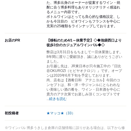
た、博多出身のオーナーが提案するワイン・焼
酎に合う博多料理もありオリジナリティ感溢れ
るメニュー内容です。
ボトルワインはとっても良心的な価格設定、し
かも今注目の ビオワインもフランスを中心に
充実の25種類をラインナップしております。
お店のPR
【移転のため4/1～休業予定】◇◆池袋西口より
徒歩3分のカジュアルワインバル◆◇
弊店は3月31日をもちまして一旦休業致します。
8年間に渡りご愛顧頂き、誠にありがとうござい
ました。
お引越し先は、JR東日本が只今施工中の『日比
谷OKUROZI（ヒビヤオクロジ）』です。オープ
ンは2020年6月下旬を予定しております。
尚、店名は【酒肴日和 アテニヨル】今回のコ
ンセプトは、和・洋・中ジャンルにとらわれな
い美味しい酒の肴を、ワイン・日本酒を中心に
貴方のアテ次第でお楽しみ頂くコンセプトです
...
続きを読む
初投稿者
★マッコ★
（33）
※ワインバル 博多うきしま倉庫の店舗情報に誤りがある場合は、以下から修