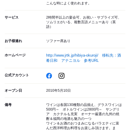
こんな時によく使われます。
サービス
2時間半以上の宴会可、お祝い・サプライズ可、
ソムリエがいる、複数言語メニューあり（英
語）
お子様連れ
ソファー席あり
ホームページ
http://www.jrtk.jp/hibiya-okuroji/ 移転先：酒
肴日和 アテニヨル 参考URL
公式アカウント
オープン日
2010年5月10日
備考
ワインは各国130種類の品揃え、グラスワインは
500円～ ボトルワインは2800円～ サングリ
ア カクテルも充実 オーナー厳選の九州の焼
酎＆福岡の地酒も魅力の一つ
ワイン＆お酒のおつまみになるバラエティに富
んだ西洋料理お料理をお楽しみ頂けます。ま