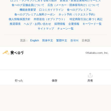
口コミ・ランキングに対する取り組み
飲食店・飲食企業様向けサービス
食べログ店舗会員について
広告（メーカー・団体様等向け）について
機能改善要望
口コミガイドライン
食べログプレミアム
食べログプレミアム無料クーポン
ネット予約（リクエスト予約）
個人情報保護方針
外部送信（オプトアウト）
特定商取引法に基づく表記
推奨環境
ヘルプ・お問い合わせ
採用情報
企業情報
キーワード一覧
サイトマップ
チェーン一覧
言語：
English
简体中文
繁體中文
한국어
日本語
©Kakaku.com, Inc.
行った
保存
共有