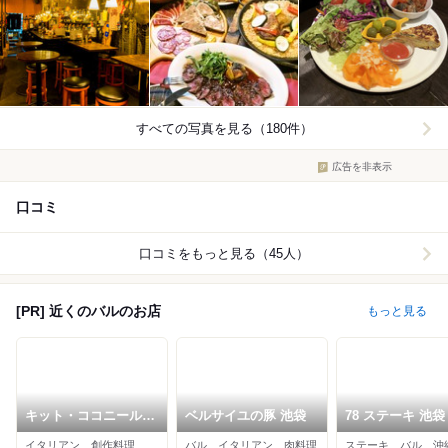
すべての写真を見る（180件）
広告を非表示
口コミ
口コミをもっと見る（45人）
[PR] 近くのバルのお店
もっと見る
キット・ココニール
ベルサイユの豚 池袋
78 ステーキ 池袋
池袋
イタリアン、創作料理、バル
バル、イタリアン、肉料理
ステーキ、バル、沖