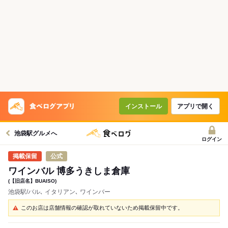
インストール
アプリで開く
池袋駅グルメへ
ログイン
公式
ワインバル 博多うきしま倉庫
(【旧店名】BUAISO)
池袋駅/バル､ イタリアン､ ワインバー
このお店は店舗情報の確認が取れていないため掲載保留中です。