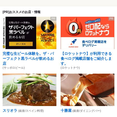
[PR]おススメのお店・情報
PR
PR
完璧な生ビール体験を。ザ・パ
【ロケットナウ】が利用できる
ーフェクト黒ラベルが飲めるお
食べログ掲載店舗をご紹介しま
店
す。
(サッポロビール)
(ロケットナウ)
スリオラ
十勝屋
(銀座/スペイン料理)
(銀座/ダイニングバー)