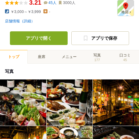
3.21
45
人
3000
人
￥3,000～￥3,999
-
店舗情報（詳細）
アプリで開く
アプリで保存
写真
口コミ
トップ
座席
メニュー
177
45
写真