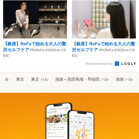
【銀座】ReFaで始める大人の贅
【銀座】ReFaで始める大人の贅
沢セルフケア
沢セルフケア
PR(ReFa GINZA on CR
PR(ReFa GINZA on CR
EA)
EA)
Recommended by
東京
東京 バル
池袋～高田馬場・早稲田 バル
池袋 バル