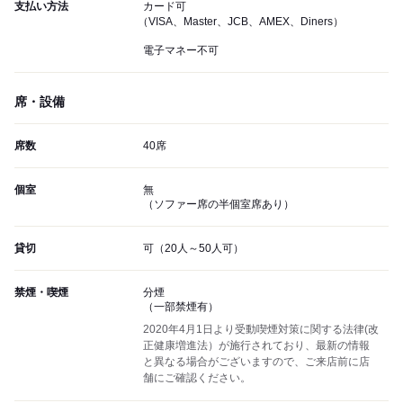
支払い方法
カード可
（VISA、Master、JCB、AMEX、Diners）
電子マネー不可
席・設備
席数
40席
個室
無
（ソファー席の半個室席あり）
貸切
可（20人～50人可）
禁煙・喫煙
分煙
（一部禁煙有）
2020年4月1日より受動喫煙対策に関する法律(改
正健康増進法）が施行されており、最新の情報
と異なる場合がございますので、ご来店前に店
舗にご確認ください。