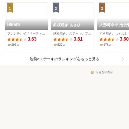
1
2
3
HIKARI
鉄板焼き あさひ
人形町今半 池袋
店
フレンチ、イノベーティブ、ステーキ
鉄板焼き、ステーキ、フレンチ
3.63
3.61
3.60
391人
527人
176人
池袋×ステーキ
のランキングをもっと見る
広告を非表示