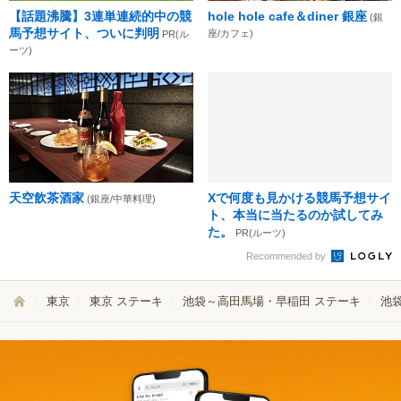
【話題沸騰】3連単連続的中の競
hole hole cafe＆diner 銀座
(銀
馬予想サイト、ついに判明
座/カフェ)
PR(ル
ーツ)
天空飲茶酒家
Xで何度も見かける競馬予想サイ
(銀座/中華料理)
ト、本当に当たるのか試してみ
た。
PR(ルーツ)
Recommended by
東京
東京 ステーキ
池袋～高田馬場・早稲田 ステーキ
池