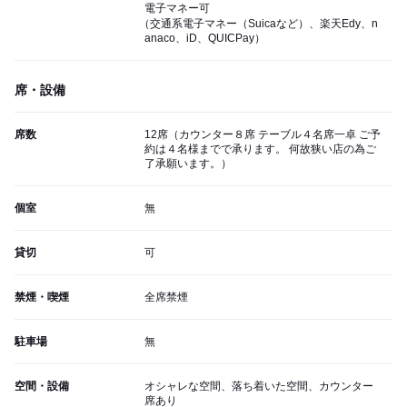
電子マネー可
（交通系電子マネー（Suicaなど）、楽天Edy、n
anaco、iD、QUICPay）
席・設備
席数
12席（カウンター８席 テーブル４名席一卓 ご予
約は４名様までで承ります。 何故狭い店の為ご
了承願います。）
個室
無
貸切
可
禁煙・喫煙
全席禁煙
駐車場
無
空間・設備
オシャレな空間、落ち着いた空間、カウンター
席あり