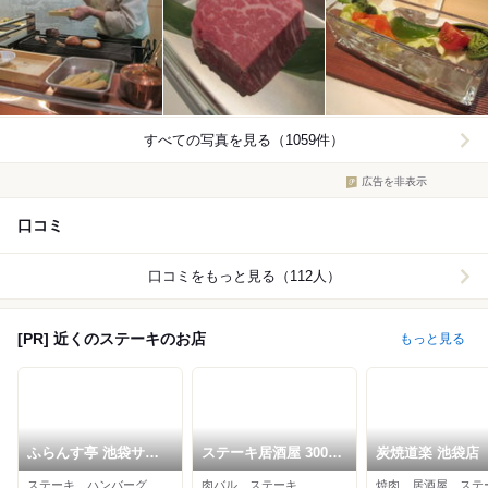
すべての写真を見る（1059件）
広告を非表示
口コミ
口コミをもっと見る（112人）
[PR] 近くのステーキのお店
もっと見る
ふらんす亭 池袋サン
ステーキ居酒屋 300B
炭焼道楽 池袋店
シャイン60階通り店
ONE 池袋店
ステーキ、ハンバーグ、カレー
肉バル、ステーキ
焼肉、居酒屋、ステ