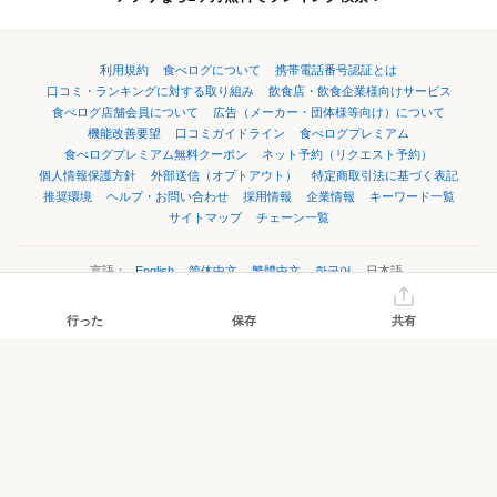
利用規約
食べログについて
携帯電話番号認証とは
口コミ・ランキングに対する取り組み
飲食店・飲食企業様向けサービス
食べログ店舗会員について
広告（メーカー・団体様等向け）について
機能改善要望
口コミガイドライン
食べログプレミアム
食べログプレミアム無料クーポン
ネット予約（リクエスト予約）
個人情報保護方針
外部送信（オプトアウト）
特定商取引法に基づく表記
推奨環境
ヘルプ・お問い合わせ
採用情報
企業情報
キーワード一覧
サイトマップ
チェーン一覧
言語：
English
简体中文
繁體中文
한국어
日本語
行った
保存
共有
©Kakaku.com, Inc.