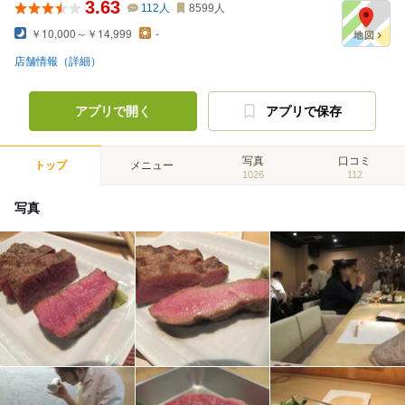
3.63
112
人
8599
人
￥10,000～￥14,999
-
店舗情報（詳細）
アプリで開く
アプリで保存
写真
口コミ
トップ
メニュー
1026
112
写真