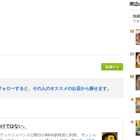
周辺
池袋
です
1
2
投稿する
3
フォローすると、その人のオススメのお店から探せます。
4
5
わけではない。
ディージョーンズ公開日のIMAX参戦前に利用。 サンシャ