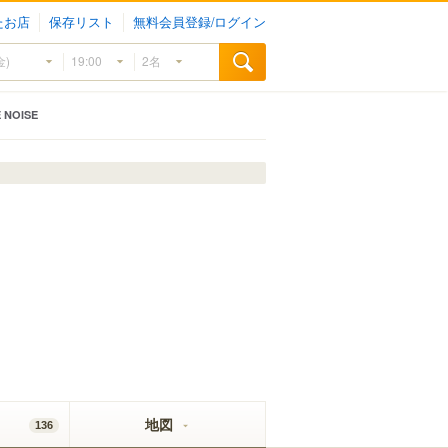
たお店
保存リスト
無料会員登録/ログイン
 NOISE
地図
136