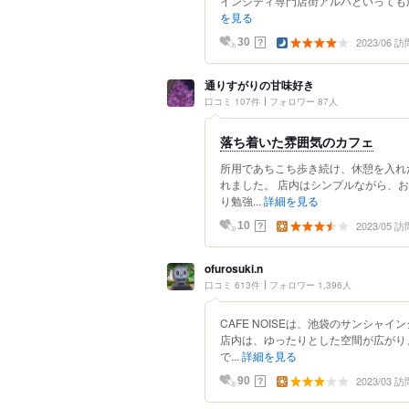
インシティ専門店街アルパといっても広
を見る
2023/06 訪
？
30
通りすがりの甘味好き
口コミ 107件
フォロワー 87人
落ち着いた雰囲気のカフェ
所用であちこち歩き続け、休憩を入れ
れました。 店内はシンプルながら、
り勉強...
詳細を見る
2023/05 訪
？
10
ofurosuki.n
口コミ 613件
フォロワー 1,396人
CAFE NOISEは、池袋のサンシ
店内は、ゆったりとした空間が広がり
で...
詳細を見る
2023/03 訪
？
90