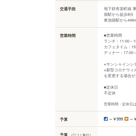
地下鉄有楽町線 
交通手段
袋駅から徒歩8分
東池袋駅から446
■営業時間
営業時間
ランチ：11:00～15
カフェタイム：15:0
ディナー：17:00～2
※サンシャインシ
※新型コロナウィ
を変更する場合が
■定休日
不定休
営業時間・定休日
予算
～￥999
～￥
予算
（口コミ集計）