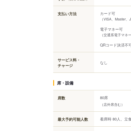
カード可
支払い方法
（VISA、Master、
電子マネー可
（交通系電子マネー（S
QRコード決済不
サービス料・
なし
チャージ
席・設備
80席
席数
（店外席含む）
着席時 80人、立食
最大予約可能人数