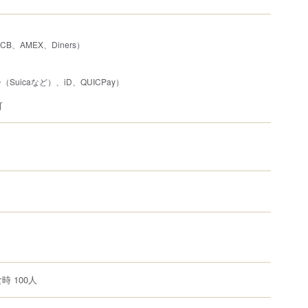
JCB、AMEX、Diners）
uicaなど）、iD、QUICPay）
可
時 100人