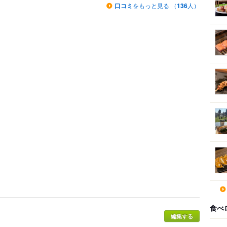
口コミ
をもっと見る （
136
人）
食べ
編集する