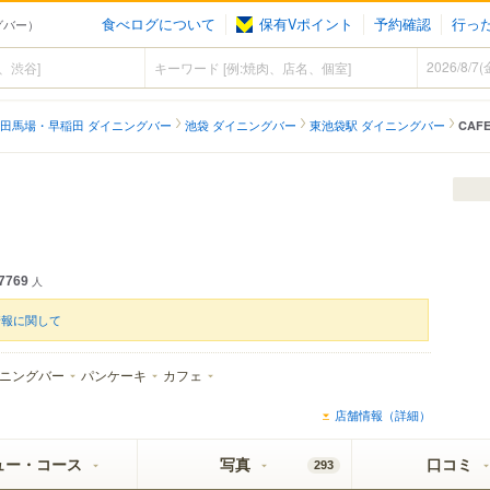
食べログについて
保有Vポイント
予約確認
行っ
ングバー）
田馬場・早稲田 ダイニングバー
池袋 ダイニングバー
東池袋駅 ダイニングバー
CAFE
7769
人
情報に関して
ニングバー
パンケーキ
カフェ
店舗情報（詳細）
ュー・コース
写真
口コミ
293