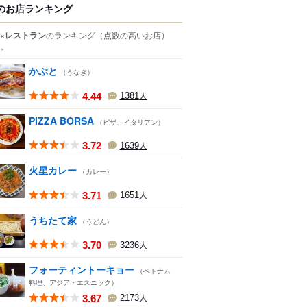
のお店ランキング
×レストラン
のランキング
（点数の高いお店）
。
かぶと
（うなぎ）
4.44
1381
人
PIZZA BORSA
（ピザ、イタリアン）
3.72
1639
人
火星カレー
（カレー）
3.71
1651
人
うちたて家
（うどん）
3.70
3236
人
フォーティントーキョー
（ベトナム
料理、アジア・エスニック）
3.67
2173
人