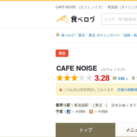
CAFE NOISE （カフェ ノイズ） - 東池袋（ダイニ
食べログ
食べログ
東京
東京 ダイニングバー
池袋～高
閉店
CAFE NOISE
（カフェ ノイズ）
3.28
136
人
このお店は現在閉店しております。
店舗の掲載
最寄り駅：
東池袋駅
[
東京
]
ジャンル：
ダイ
予算：
～￥999
～￥999
トップ
メニ