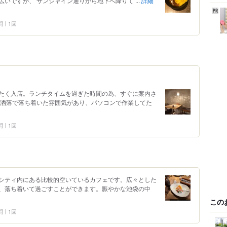
いですが、 サンシャイン通りから地下へ降りて ...
詳細
問
1回
たく入店。ランチタイムを過ぎた時間の為、すぐに案内さ
お洒落で落ち着いた雰囲気があり、パソコンで作業してた
問
1回
ャインシティ内にある比較的空いているカフェです。広々とした
、落ち着いて過ごすことができます。賑やかな池袋の中
この
問
1回