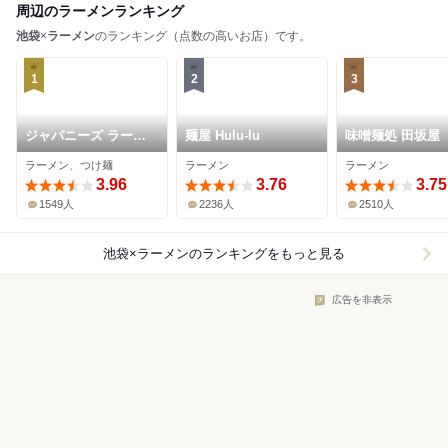
周辺のラーメンランキング
池袋
×
ラーメン
のランキング（点数の高いお店）です。
1
2
3
ジャパニーズ ラーメ
麺屋 Hulu-lu
味噌麺処 田坂屋
ン 五感
ラーメン、つけ麺
ラーメン
ラーメン
3.96
3.76
3.75
1549人
2236人
2510人
池袋×ラーメン
のランキングをもっと見る
広告を非表示