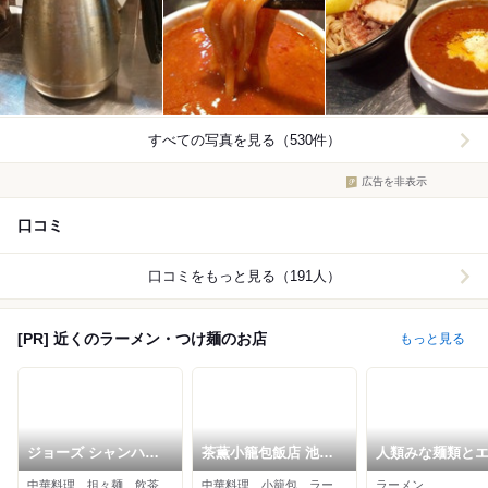
すべての写真を見る（530件）
広告を非表示
口コミ
口コミをもっと見る（191人）
[PR] 近くのラーメン・つけ麺のお店
もっと見る
ジョーズ シャンハイ
茶薫小籠包飯店 池袋
人類みな麺類と
ニューヨーク 池袋店
パルコ店
ワダ
中華料理、担々麺、飲茶・点心
中華料理、小籠包、ラーメン
ラーメン