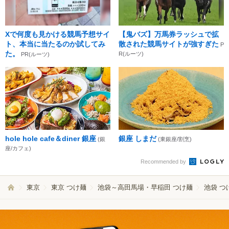
Xで何度も見かける競馬予想サイ
【鬼バズ】万馬券ラッシュで拡
ト、本当に当たるのか試してみ
散された競馬サイトが強すぎた
P
た。
R(ルーツ)
PR(ルーツ)
hole hole cafe＆diner 銀座
銀座 しまだ
(銀
(東銀座/割烹)
座/カフェ)
Recommended by
東京
東京 つけ麺
池袋～高田馬場・早稲田 つけ麺
池袋 つ