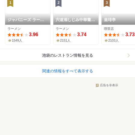
1
2
3
ジャパニーズ ラーメ
宍道湖しじみ中華蕎麦
皇琲亭
ン 五感
琥珀 池袋店
ラーメン
ラーメン
喫茶店
3.96
3.74
3.73
1549人
2151人
2103人
池袋
のレストラン情報を見る
関連の情報をすべて表示する
広告を非表示