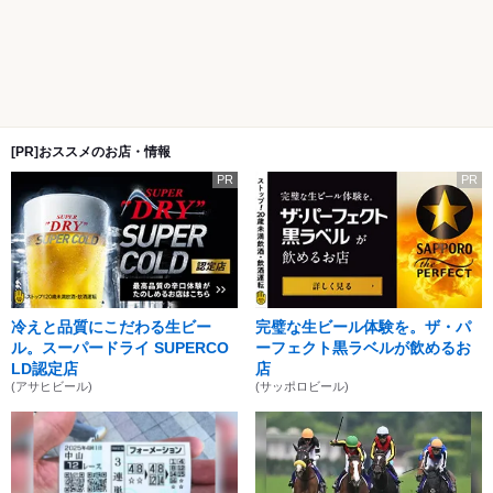
[PR]おススメのお店・情報
PR
PR
冷えと品質にこだわる生ビー
完璧な生ビール体験を。ザ・パ
ル。スーパードライ SUPERCO
ーフェクト黒ラベルが飲めるお
LD認定店
店
(アサヒビール)
(サッポロビール)