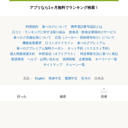
アプリなら1ヶ月無料でランキング検索！
利用規約
食べログについて
携帯電話番号認証とは
口コミ・ランキングに対する取り組み
飲食店・飲食企業様向けサービス
食べログ店舗会員について
広告（メーカー・団体様等向け）について
機能改善要望
口コミガイドライン
食べログプレミアム
食べログプレミアム無料クーポン
ネット予約（リクエスト予約）
個人情報保護方針
外部送信（オプトアウト）
特定商取引法に基づく表記
推奨環境
ヘルプ・お問い合わせ
採用情報
企業情報
キーワード一覧
サイトマップ
チェーン一覧
言語：
English
简体中文
繁體中文
한국어
日本語
©Kakaku.com, Inc.
行った
保存
共有