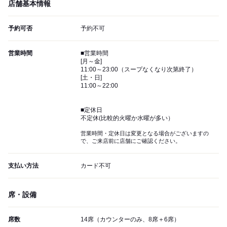
店舗基本情報
予約可否
予約不可
営業時間
■営業時間
[月～金]
11:00～23:00（スープなくなり次第終了）
[土・日]
11:00～22:00
■定休日
不定休(比較的火曜か水曜が多い）
営業時間・定休日は変更となる場合がございますの
で、ご来店前に店舗にご確認ください。
支払い方法
カード不可
席・設備
席数
14席（カウンターのみ、8席＋6席）