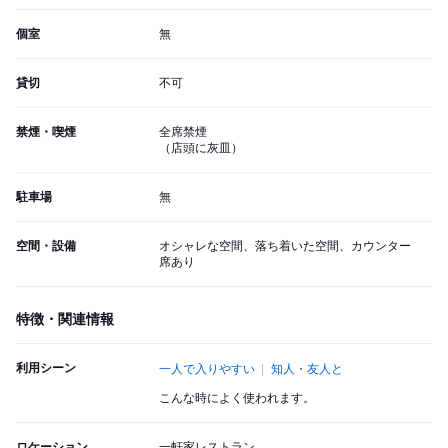
個室
無
貸切
不可
禁煙・喫煙
全席禁煙
（店頭に灰皿）
駐車場
無
空間・設備
オシャレな空間、落ち着いた空間、カウンター
席あり
特徴・関連情報
利用シーン
一人で入りやすい
知人・友人と
こんな時によく使われます。
ロケーション
一軒家レストラン