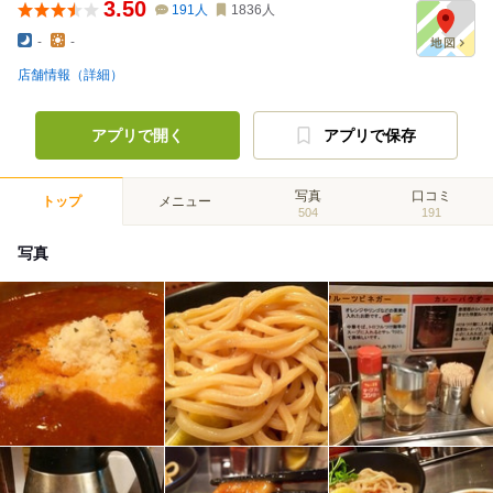
3.50
191
人
1836
人
-
-
店舗情報（詳細）
アプリで開く
アプリで保存
写真
口コミ
トップ
メニュー
504
191
写真