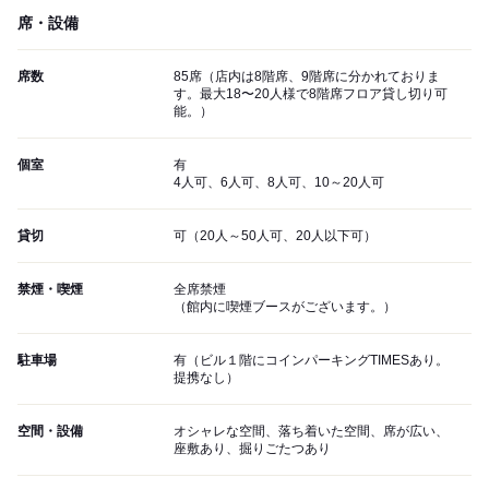
席・設備
席数
85席（店内は8階席、9階席に分かれておりま
す。最大18〜20人様で8階席フロア貸し切り可
能。）
個室
有
4人可、6人可、8人可、10～20人可
貸切
可（20人～50人可、20人以下可）
禁煙・喫煙
全席禁煙
（館内に喫煙ブースがございます。）
駐車場
有（ビル１階にコインパーキングTIMESあり。
提携なし）
空間・設備
オシャレな空間、落ち着いた空間、席が広い、
座敷あり、掘りごたつあり