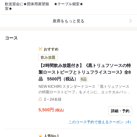
歓送迎会に★団体用展望個
★テーブル個室★
室★
座席をもっと見る
コース
おすすめ
飲み放題
【2時間飲み放題付き】《黒トリュフソースの特
製ローストビーフとトリュフライスコース》全8
品 5500円（税込）
8品
NEW KICHIRI スタンダードコース 「黒トリュフソース
の特製ローストビーフ」をメインに、ユッケカルパッチ
ョ、蟹味噌の甲羅焼き、トリュフライスと名物お料理を
2～24名様
ご用意。KICHIRIのオススメメニューを堪能できるリッ
チなコースに仕立てました。
5,500
円
(税込)
詳細・予約
このコース予約で使えるクーポン（4）
人気No.1