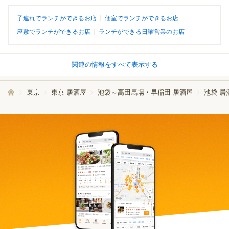
子連れでランチができるお店
個室でランチができるお店
座敷でランチができるお店
ランチができる日曜営業のお店
関連の情報をすべて表示する
東京
東京 居酒屋
池袋～高田馬場・早稲田 居酒屋
池袋 居