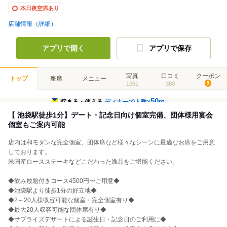
本日夜空席あり
店舗情報（詳細）
アプリで開く
アプリで保存
写真
口コミ
クーポン
トップ
座席
メニュー
1061
380
9
50
貯まる・使える
ディナーで人数×
pt
【 池袋駅徒歩1分】デート・記念日向け個室完備、団体様用宴会
個室もご案内可能
店内は和モダンな完全個室、団体席など様々なシーンに最適なお席をご用意
しております。
米国産ロースステーキなどこだわった逸品をご堪能ください。
◆飲み放題付きコース4500円〜ご用意◆
◆池袋駅より徒歩1分の好立地◆
◆2～20人様収容可能な個室・完全個室有り◆
◆最大20人収容可能な団体席有り◆
◆サプライズデザートによる誕生日・記念日のご利用に◆