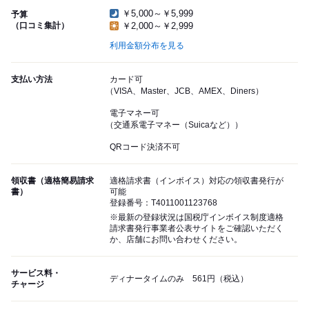
￥5,000～￥5,999
予算
（口コミ集計）
￥2,000～￥2,999
利用金額分布を見る
支払い方法
カード可
（VISA、Master、JCB、AMEX、Diners）
電子マネー可
（交通系電子マネー（Suicaなど））
QRコード決済不可
領収書（適格簡易請求
適格請求書（インボイス）対応の領収書発行が
書）
可能
登録番号：T4011001123768
※最新の登録状況は国税庁インボイス制度適格
請求書発行事業者公表サイトをご確認いただく
か、店舗にお問い合わせください。
サービス料・
ディナータイムのみ 561円（税込）
チャージ