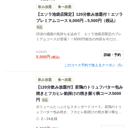
飲み放題
食べ放題
【エソラ池袋店限定】120分飲み放題付！エソラ
プレミアムコース 6,000円→5,500円（税込）
8品
日頃の感謝の気持ちを込めて、エソラ池袋店限定のプレ
ミアムコースが登場！！6000円相当の内容を今だけ
5500円（税込）でご提供させて頂きます。様々のシーン
での宴会はもちろん、記念日などのお祝いのお席にもぴ
6,000円
ったりの大満足の内容！！
詳細・予約
5,500
円
(税込)
このコース予約で使えるクーポン（5）
飲み放題
食べ放題
【120分飲み放題付】若鶏のトリュフバター包み
焼きとフカヒレ餡掛けの焼き握り椀コース5000
円
8品
ボリュームたっぷりなスタンダードコース。若鶏のトリ
ュフバター包み焼き、フカヒレ餡掛けの焼き握り椀な
ど、お酒と一緒にも愉しむ事ができ、お食事としても満
2～24名様
足のゆく、きちりの新定番コースの登場です。