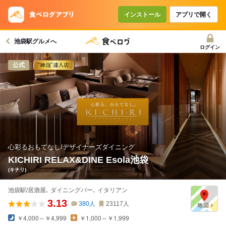
コースで使えるクーポン
戻る
インストール
アプリで開く
池袋駅グルメへ
クーポンを利用せず予約する
ログイン
公式
心彩るおもてなし/デザイナーズダイニング
KICHIRI RELAX&DINE Esola池袋
(キチリ)
池袋駅/居酒屋､ ダイニングバー､ イタリアン
3.13
380
人
23117
人
￥4,000～￥4,999
￥1,000～￥1,999