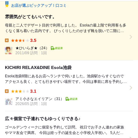
お店が選ぶピックアップ！口コミ
雰囲気がとてもいいです。
母親と二人でデザート目的で利用しました。 Esolaの最上階で利用客も多
くなく落ち着いた店内です。 びっくりしたのがまず靴を脱いで二階に案
内されたことです。 スリッパもなくていいのかなぁ？と少し戸惑ってし
3.5
まいましたが家みたいでくつろげました。 まず、水ではなく温かいお茶
Lunch:
が出てきたのが好印象でした。 お茶の味も安物ではない味がしました。
★ひいらぎ★
（24）
デザート目的で行ったのですがメニューを...
2011/09 訪問
1回
KICHIRI RELAX&DINE Esola池袋
Esola池袋8階にあるお店へランチで伺いました。池袋駅からすぐなので
アクセスも良く、とても行きやすい場所です。今回は事前に席を予約して
来店。ランチタイムで店内は賑わっていましたが...
3.1
Lunch:
アミ小さなエイリアン
（31）
2026/05 訪問
1回
広々個室で子連れでもゆっくりできる♪
ゴールデンウィークに個室を予約して訪問。 祝日でお子さん連れの家族
やママ友会で満席。 今回は姪っ子の誕生会と小学校入学祝い。 5人だっ