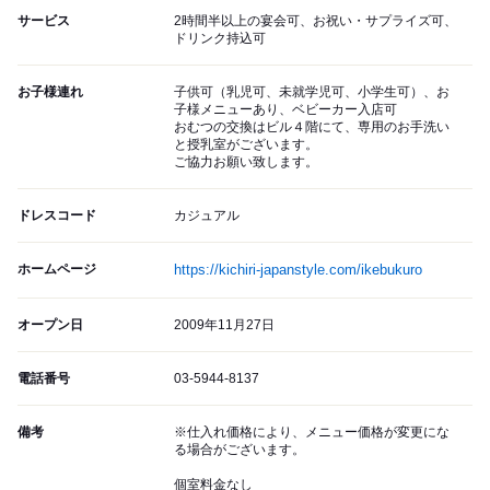
サービス
2時間半以上の宴会可、お祝い・サプライズ可、
ドリンク持込可
お子様連れ
子供可（乳児可、未就学児可、小学生可）、お
子様メニューあり、ベビーカー入店可
おむつの交換はビル４階にて、専用のお手洗い
と授乳室がございます。
ご協力お願い致します。
ドレスコード
カジュアル
ホームページ
https://kichiri-japanstyle.com/ikebukuro
オープン日
2009年11月27日
電話番号
03-5944-8137
備考
※仕入れ価格により、メニュー価格が変更にな
る場合がございます。
個室料金なし