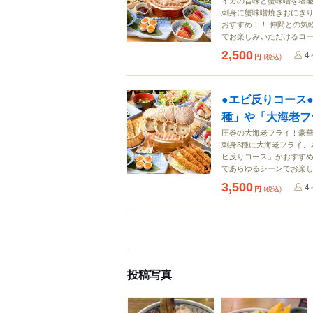
イカの旨味と蟹味噌を堪
刺身に蟹味噌焼きおにぎ
おすすめ！！ 仲間との気
でお楽しみいただけるコ
2,500
4
円
(税込)
●エビ反りコース
種」や「大海老フ
圧巻の大海老フライ！豪華
刺身3種に大海老フライ、
ビ反りコース」がおすすめ
であらゆるシーンでお楽
3,500
4
円
(税込)
投稿写真