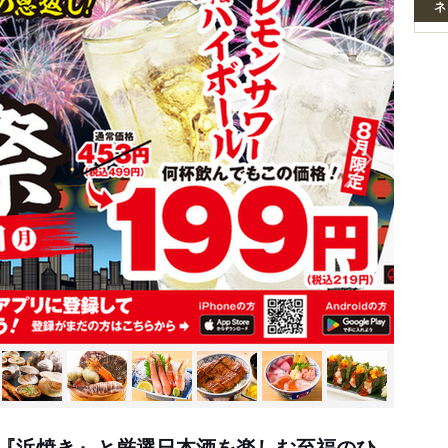
ネ
『浜焼き』と厳選日本酒を楽しむ至福のひ