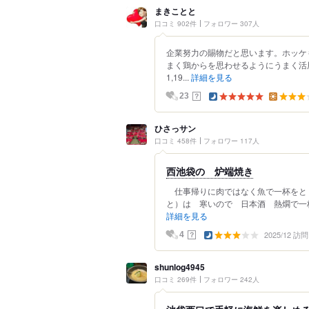
まきことと
口コミ 902件
フォロワー 307人
企業努力の賜物だと思います。ホッケ
まく鶏からを思わせるようにうまく活
1,19...
詳細を見る
？
23
ひさっサン
口コミ 458件
フォロワー 117人
西池袋の 炉端焼き
仕事帰りに肉ではなく魚で一杯をと
と）は 寒いので 日本酒 熱燗で一杯
詳細を見る
2025/12 訪問
？
4
shunlog4945
口コミ 269件
フォロワー 242人