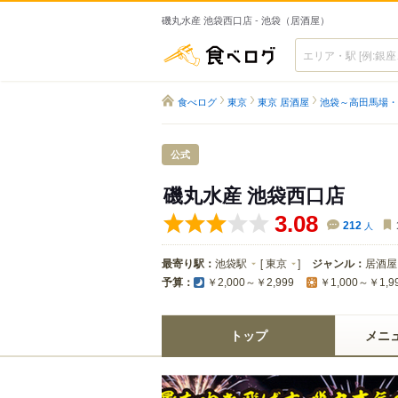
磯丸水産 池袋西口店 - 池袋（居酒屋）
食べログ
食べログ
東京
東京 居酒屋
池袋～高田馬場・
公式
磯丸水産 池袋西口店
3.08
212
人
最寄り駅：
池袋駅
[
東京
]
ジャンル：
居酒屋
予算：
￥2,000～￥2,999
￥1,000～￥1,9
トップ
メニ