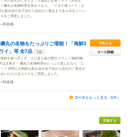
能！〆の焼きおにぎりまで大満足の定番プラン！浜焼き、
り！磯丸の名物料理を味わうなら、「イカ小僧コース」が
軽な飲み会や女子会から会社のご宴会まであらゆるシーン
ースをご用意しました。
～40名様
●磯丸の名物をたっぷりご堪能！「海鮮3
予約する
ライ」等 全7品
7品
コース詳細
海鮮を食べ尽くす エビ反り級の贅沢プラン！海鮮3種、
〆は太巻き！ 磯丸の名物料理をたっぷり楽しむなら「エ
！！ 仲間との気軽な飲み会や女子会から会社のご宴会ま
しみいただけるコースをご用意しました。
～40名様
コース
をもっと見る（6件）
投稿する