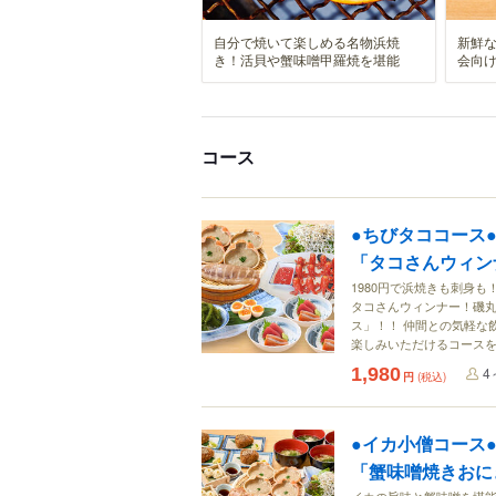
自分で焼いて楽しめる名物浜焼
新鮮
き！活貝や蟹味噌甲羅焼を堪能
会向
コース
●ちびタココース
「タコさんウィン
1980円で浜焼きも刺身
タコさんウィンナー！磯丸
ス」！！ 仲間との気軽な
楽しみいただけるコース
1,980
4
円
(税込)
●イカ小僧コース
「蟹味噌焼きおに