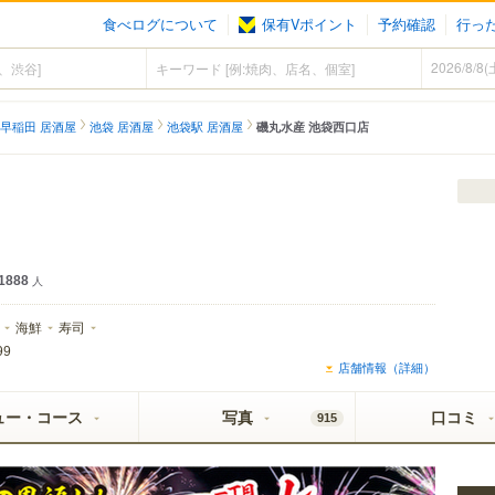
食べログについて
保有Vポイント
予約確認
行っ
早稲田 居酒屋
池袋 居酒屋
池袋駅 居酒屋
磯丸水産 池袋西口店
1888
人
海鮮
寿司
99
店舗情報（詳細）
ュー・コース
写真
口コミ
915