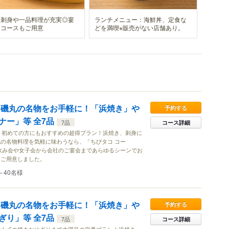
な刺身や一品料理が充実◎宴
ランチメニュー：海鮮丼、定食な
けコースもご用意
どを満喫※販売がない店舗あり。
●磯丸の名物をお手軽に！「浜焼き」や
予約する
ナー」等 全7品
7品
コース詳細
も！初めての方にもおすすめの超得プラン！浜焼き、刺身に
の名物料理を気軽に味わうなら、「ちびタコ コー
飲み会や女子会から会社のご宴会まであらゆるシーンでお
をご用意しました。
～40名様
●磯丸の名物をお手軽に！「浜焼き」や
予約する
ぎり」等 全7品
7品
コース詳細