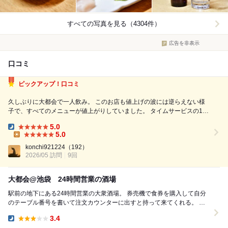
すべての写真を見る（4304件）
広告を非表示
口コミ
ピックアップ！口コミ
久しぶりに大都会で一人飲み。 このお店も値上げの波には逆らえない様
子で、すべてのメニューが値上がりしていました。 タイムサービスの100
円チューハイが200円に、おつまみもすべて数十円値上げされていまし
5.0
た。 それでも十分安いのですが。 今回はチューハイ2杯ともつ煮込みで
Dinner:
5.0
850円。 ...
Lunch:
konchi921224
（192）
2026/05 訪問
9回
大都会@池袋 24時間営業の酒場
駅前の地下にある24時間営業の大衆酒場。 券売機で食券を購入して自分
のテーブル番号を書いて注文カウンターに出すと持って来てくれる。 緑
茶ハイで乾杯〜♪ ✔︎ポテトフラ...
3.4
Dinner: