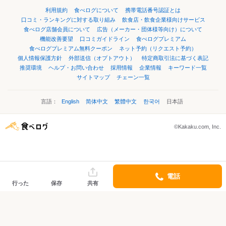
利用規約
食べログについて
携帯電話番号認証とは
口コミ・ランキングに対する取り組み
飲食店・飲食企業様向けサービス
食べログ店舗会員について
広告（メーカー・団体様等向け）について
機能改善要望
口コミガイドライン
食べログプレミアム
食べログプレミアム無料クーポン
ネット予約（リクエスト予約）
個人情報保護方針
外部送信（オプトアウト）
特定商取引法に基づく表記
推奨環境
ヘルプ・お問い合わせ
採用情報
企業情報
キーワード一覧
サイトマップ
チェーン一覧
言語：
English
简体中文
繁體中文
한국어
日本語
©Kakaku.com, Inc.
電話
行った
保存
共有