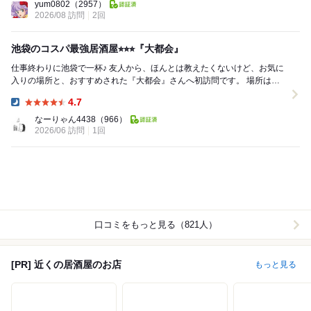
yum0802
（2957）
2026/08 訪問
2回
池袋のコスパ最強居酒屋⭐︎⭐︎⭐︎『大都会』
仕事終わりに池袋で一杯♪ 友人から、ほんとは教えたくないけど、お気に
入りの場所と、おすすめされた『大都会』さんへ初訪問です。 場所は池
袋駅西口地下街（北口）20a・...
4.7
Dinner:
なーりゃん4438
（966）
2026/06 訪問
1回
口コミをもっと見る（821人）
[PR] 近くの居酒屋のお店
もっと見る