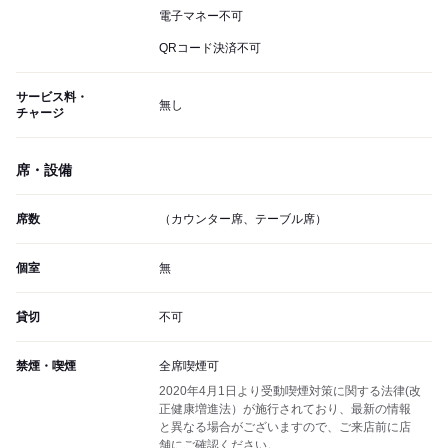
電子マネー不可
QRコード決済不可
サービス料・
無し
チャージ
席・設備
席数
（カウンター席、テーブル席）
個室
無
貸切
不可
禁煙・喫煙
全席喫煙可
2020年4月1日より受動喫煙対策に関する法律(改
正健康増進法）が施行されており、最新の情報
と異なる場合がございますので、ご来店前に店
舗にご確認ください。