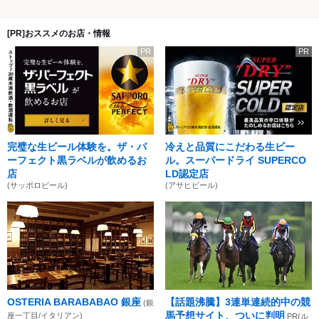
[PR]おススメのお店・情報
PR
PR
完璧な生ビール体験を。ザ・パ
冷えと品質にこだわる生ビー
ーフェクト黒ラベルが飲めるお
ル。スーパードライ SUPERCO
店
LD認定店
(サッポロビール)
(アサヒビール)
OSTERIA BARABABAO 銀座
【話題沸騰】3連単連続的中の競
(銀
馬予想サイト、ついに判明
座一丁目/イタリアン)
PR(ル