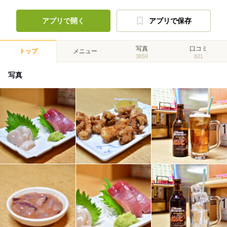
アプリで開く
アプリで保存
写真
口コミ
トップ
メニュー
3659
821
写真