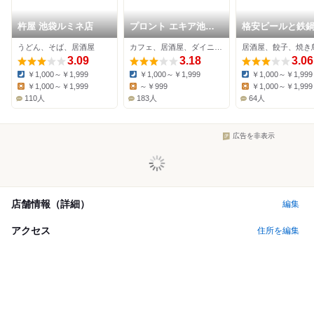
杵屋 池袋ルミネ店
プロント エキア池袋
格安ビールと鉄
店
3・6・5酒場 池
うどん、そば、居酒屋
カフェ、居酒屋、ダイニングバー
居酒屋、餃子、焼き
シャイン通り店
3.09
3.18
3.06
￥1,000～￥1,999
￥1,000～￥1,999
￥1,000～￥1,999
Dinner:
Dinner:
Dinner:
￥1,000～￥1,999
～￥999
￥1,000～￥1,999
Lunch:
Lunch:
Lunch:
110人
183人
64人
広告を非表示
店舗情報（詳細）
編集
アクセス
住所を編集