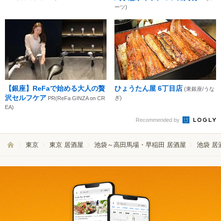
ーツ)
【銀座】ReFaで始める大人の贅
ひょうたん屋 6丁目店
(東銀座/うな
沢セルフケア
ぎ)
PR(ReFa GINZA on CR
EA)
Recommended by
東京
東京 居酒屋
池袋～高田馬場・早稲田 居酒屋
池袋 居