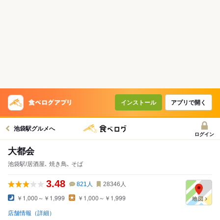
インストール
アプリで開く
池袋駅グルメへ
ログイン
大都会
池袋駅/居酒屋､ 焼き鳥､ そば
3.48
821
人
28346
人
￥1,000～￥1,999
￥1,000～￥1,999
店舗情報（詳細）