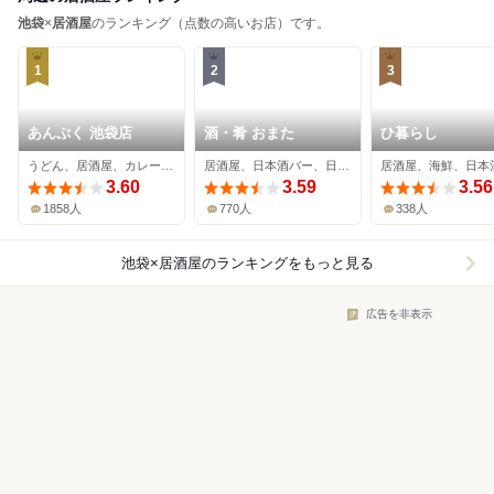
池袋
×
居酒屋
のランキング（点数の高いお店）です。
1
2
3
あんぷく 池袋店
酒・肴 おまた
ひ暮らし
うどん、居酒屋、カレーうどん
居酒屋、日本酒バー、日本料理
居酒屋、海鮮、日本
3.60
3.59
3.56
1858人
770人
338人
池袋×居酒屋
のランキングをもっと見る
広告を非表示