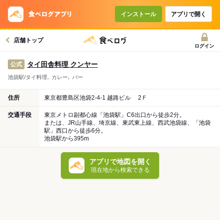
インストール
アプリで開く
店舗トップ
ログイン
タイ田舎料理 クンヤー
公式
池袋駅/タイ料理､ カレー､ バー
住所
東京都豊島区池袋2-4-1 越路ビル 2Ｆ
交通手段
東京メトロ副都心線「池袋駅」C6出口から徒歩2分。
または、JR山手線、埼京線、東武東上線、西武池袋線、「池袋
駅」西口から徒歩6分。
池袋駅から395m
アプリで地図を開く
現在地から検索できる