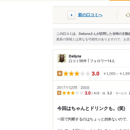
前の口コミへ
この口コミは、Dailynaさんが訪問した当時の主
最新の情報とは異なる可能性がありますので、お
Dailyna
口コミ56件
フォロワー14人
3.0
￥1,000～￥1,99
2017/11訪問
2
回目
3.0
料理・味
3.2
サービス
今回はちゃんとドリンクも。(笑)
一回で判断するのはちょっと勿体ないので、