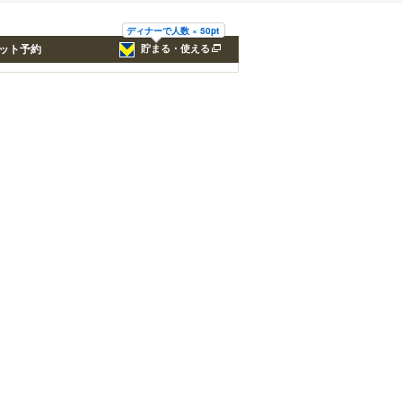
ディナーで人数 × 50pt
ット予約
貯まる・使える