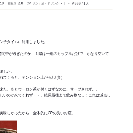
2.0
雰囲気
2.0
CP
3.5
酒・ドリンク
-
～￥999
1人
ンチタイムに利用しました。
時間帯が過ぎたのか、１階は一組のカップルだけで、かなり空いて
ました。
くると、テンション上がる⤴︎ ⤴︎(笑)
来た。あとウーロン茶が付くはずなのに、サーブされず。。
しいのか来てくれず・・、結局最後まで飲み物なし！これは減点し
美味しかったから、全体的にCPの良いお店。