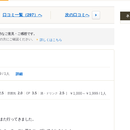
口コミ一覧（297）へ
次の口コミへ
ネ
観的なご意見・ご感想です。
店の方にご確認ください。
詳しくはこちら
詳細
9
1人
2.5
雰囲気
2.0
CP
3.5
酒・ドリンク
2.5
￥1,000～￥1,999
1人
また行ってきました。