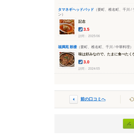
タマネギヘッドバッド
（要町、椎名町、千川 /
ン）
記念
3.5
訪問： 2025/06
福満苑 鼓楼
（要町、椎名町、千川 / 中華料理）
味は好みなので、たまに食べたくなり
3.0
訪問： 2024/05
前の口コミへ