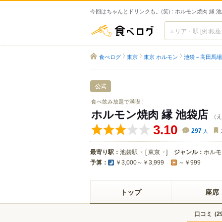
今回はちゃんとドリンクも。(笑) : ホルモン焼肉 縁 
食べログ
食べログ
東京
東京 ホルモン
池袋～高田馬場
公式
食べ飲み放題で満喫！
ホルモン焼肉 縁 池袋店
（え
3.10
297
人
最寄り駅：
池袋駅
[
東京
]
ジャンル：
ホルモ
予算：
￥3,000～￥3,999
～￥999
トップ
座席
口コミ
(
2