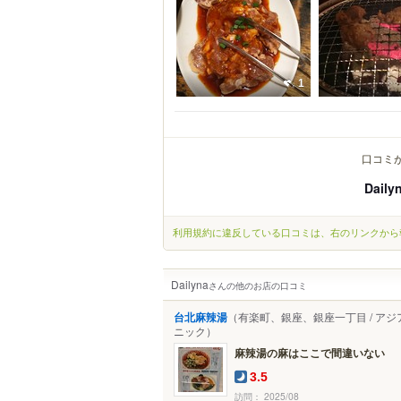
1
口コミ
Daily
利用規約に違反している口コミは、右のリンクから
Dailyna
さんの他のお店の口コミ
台北麻辣湯
（有楽町、銀座、銀座一丁目 / アジ
ニック）
麻辣湯の麻はここで間違いない
3.5
訪問： 2025/08