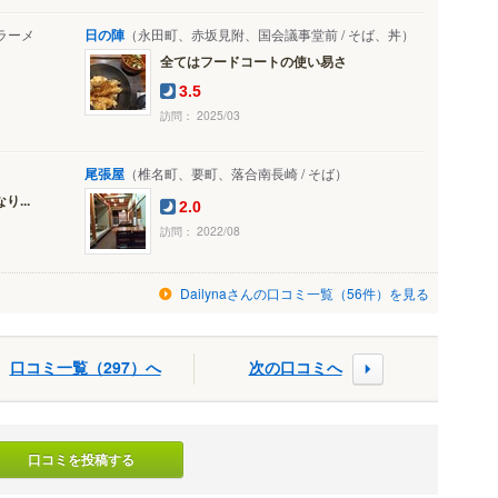
 ラーメ
日の陣
（永田町、赤坂見附、国会議事堂前 / そば、丼）
全てはフードコートの使い易さ
3.5
訪問： 2025/03
尾張屋
（椎名町、要町、落合南長崎 / そば）
...
2.0
訪問： 2022/08
Dailynaさんの口コミ一覧（56件）を見る
口コミ一覧（297）へ
次の口コミへ
口コミを投稿する