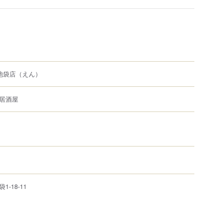
池袋店
（えん）
居酒屋
袋
1-18-11