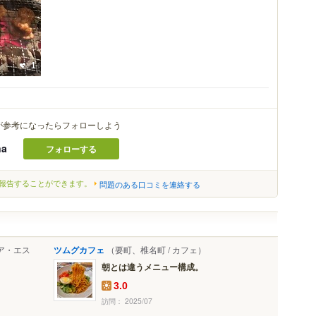
1
が参考になったらフォローしよう
na
フォローする
報告することができます。
問題のある口コミを連絡する
ア・エス
ツムグカフェ
（要町、椎名町 / カフェ）
朝とは違うメニュー構成。
3.0
訪問： 2025/07