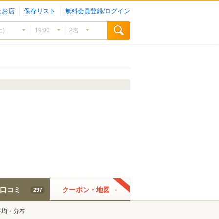
たお店
保存リスト
無料会員登録/ログイン
口コミ
クーポン・地図
297
平均・分布