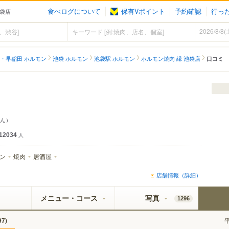
食べログについて
保有Vポイント
予約確認
行っ
池袋店
・早稲田 ホルモン
池袋 ホルモン
池袋駅 ホルモン
ホルモン焼肉 縁 池袋店
口コミ
ん）
12034
人
ン
焼肉
居酒屋
店舗情報（詳細）
メニュー・コース
写真
1296
)
97