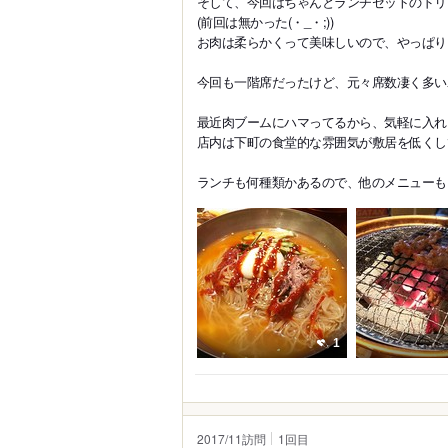
そして、今回はちゃんとランチセットのドリ
(前回は無かった(・_・;))
お肉は柔らかくって美味しいので、やっぱり
今回も一階席だったけど、元々席数凄く多い
最近肉ブームにハマってるから、気軽に入れ
店内は下町の食堂的な雰囲気が敷居を低くし
ランチも何種類かあるので、他のメニューも
1
2017/11訪問
1
回目