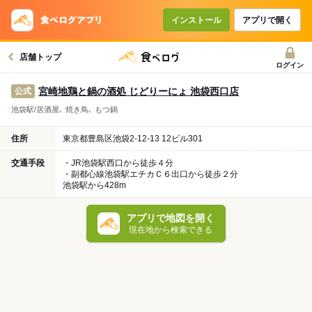
インストール
アプリで開く
店舗トップ
ログイン
宮崎地鶏と鍋の酒処 じどりーにょ 池袋西口店
公式
池袋駅/居酒屋､ 焼き鳥､ もつ鍋
住所
東京都豊島区池袋2-12-13 12ビル301
交通手段
・JR池袋駅西口から徒歩４分
・副都心線池袋駅エチカＣ６出口から徒歩２分
池袋駅から428m
アプリで地図を開く
現在地から検索できる