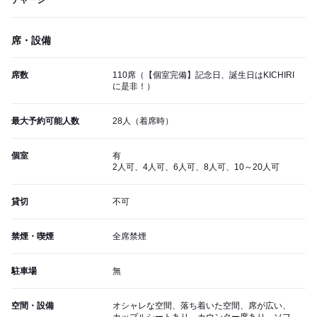
チャージ
席・設備
席数
110席（【個室完備】記念日、誕生日はKICHIRI
に是非！）
最大予約可能人数
28人（着席時）
個室
有
2人可、4人可、6人可、8人可、10～20人可
貸切
不可
禁煙・喫煙
全席禁煙
駐車場
無
空間・設備
オシャレな空間、落ち着いた空間、席が広い、