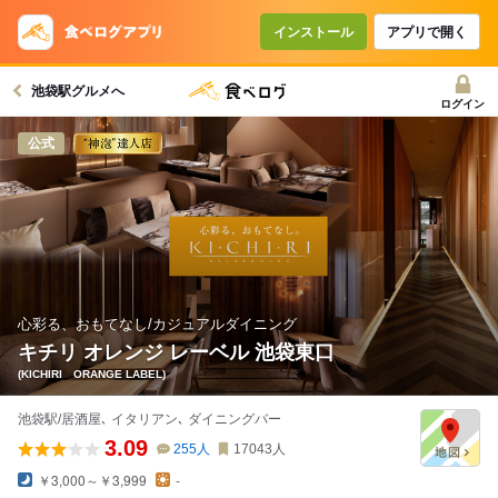
コースで使えるクーポン
戻る
インストール
アプリで開く
池袋駅グルメへ
クーポンを利用せず予約する
ログイン
公式
心彩る、おもてなし/カジュアルダイニング
キチリ オレンジ レーベル 池袋東口
(KICHIRI ORANGE LABEL)
池袋駅/居酒屋､ イタリアン､ ダイニングバー
3.09
255
人
17043
人
￥3,000～￥3,999
-