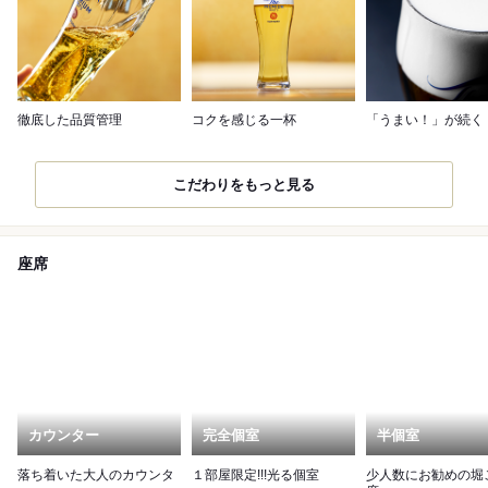
徹底した品質管理
コクを感じる一杯
「うまい！」が続く
こだわりをもっと見る
座席
カウンター
完全個室
半個室
落ち着いた大人のカウンタ
１部屋限定!!!光る個室
少人数にお勧めの堀