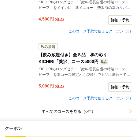
KICHIRIのロングセラー「総料理長自慢の特製ロースト
ビーフ」をメインに、新メニュー「贅沢海の幸カルパッ
チョ」やお酒に合う「蟹味噌甲羅焼き」など肉と海鮮を
堪能でき、さらに〆には「お出汁が効いた鶏と牛蒡の釜
4,500
円
(税込)
詳細・予約
飯」をご用意！接待や宴会、デートにもおすすめです♪
このコース予約で使えるクーポン（3）
飲み放題
【飲み放題付き】全８品 和の彩り
KICHIRI「贅沢」コース5000円
8品
KICHIRIのロングセラー「総料理長自慢の特製ロースト
ビーフ」を本コース限定わさび醤油で上品に味わってい
ただけます！厳選食材の「胡麻ネギ塩で食べるはかた地
どりの塩唐揚げ」や〆には「鮭ときのこのバター醤油釜
5,000
円
(税込)
詳細・予約
飯」をご用意！接待などの各種宴会、デートや誕生日記
念日などのお祝いにもおすすめです♪
このコース予約で使えるクーポン（3）
すべてのコースを見る（6件）
クーポン