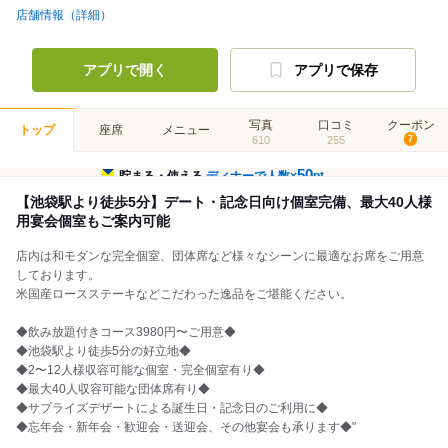
店舗情報（詳細）
アプリで開く
アプリで保存
写真
口コミ
クーポン
トップ
座席
メニュー
610
255
7
50
貯まる・使える
ディナーで人数×
pt
【池袋駅より徒歩5分】デート・記念日向け個室完備、最大40人様
用宴会個室もご案内可能
店内は和モダンな完全個室、団体席など様々なシーンに最適なお席をご用意
しております。
米国産ロースステーキなどこだわった逸品をご堪能ください。
◆飲み放題付きコース3980円〜ご用意◆
◆池袋駅より徒歩5分の好立地◆
◆2〜12人様収容可能な個室・完全個室有り◆
◆最大40人収容可能な団体席有り◆
◆サプライズデザートによる誕生日・記念日のご利用に◆
◆忘年会・新年会・歓迎会・送迎会、その他宴会も承ります◆"