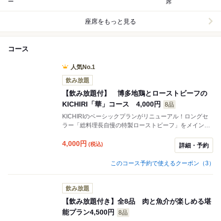
ー
席
座席をもっと見る
コース
人気No.1
飲み放題
【飲み放題付】 博多地鶏とローストビーフの
KICHIRI「華」コース 4,000円
8品
KICHIRIのベーシックプランがリニューアル！ロングセ
ラー「総料理長自慢の特製ローストビーフ」をメイン
に、人気の「農園野菜のバーニャカウダ」「博多地鶏の
生ハムカルパッチョ」さらに〆には「お出汁が効いた博
4,000
円
(税込)
詳細・予約
多地鶏と牛蒡の釜飯」をご用意！会社の飲み会やご友人
のお集まりにぴったりです♪
このコース予約で使えるクーポン（3）
飲み放題
【飲み放題付き】全8品 肉と魚介が楽しめる堪
能プラン4,500円
8品