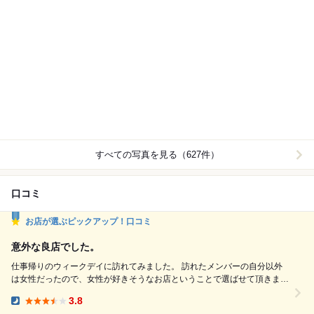
すべての写真を見る（627件）
口コミ
お店が選ぶピックアップ！口コミ
意外な良店でした。
仕事帰りのウィークデイに訪れてみました。 訪れたメンバーの自分以外
は女性だったので、女性が好きそうなお店ということで選ばせて頂きまし
た。 エレベーターで7階に上がってみたらエントランスがガラスで透明感
3.8
があり、照明も清潔感を感じられる雰囲気でしたね。 店員の方も女性の
Dinner: