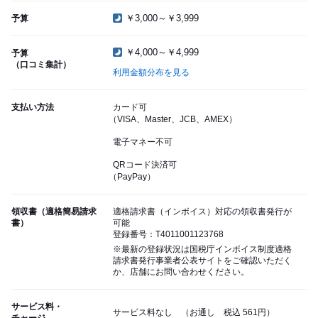
￥3,000～￥3,999
予算
￥4,000～￥4,999
予算
（口コミ集計）
利用金額分布を見る
支払い方法
カード可
（VISA、Master、JCB、AMEX）
電子マネー不可
QRコード決済可
（PayPay）
領収書（適格簡易請求
適格請求書（インボイス）対応の領収書発行が
書）
可能
登録番号：T4011001123768
※最新の登録状況は国税庁インボイス制度適格
請求書発行事業者公表サイトをご確認いただく
か、店舗にお問い合わせください。
サービス料・
サービス料なし （お通し 税込 561円）