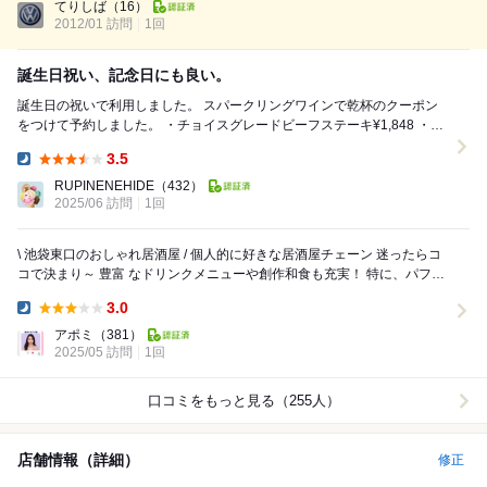
方でしたが、丁寧な対応でした。 靴を入口で脱ぐというのが以外だった
てりしば
（16）
2012/01 訪問
1回
点ぐらいでしょうか。 入ってすぐのオープンスペース...
誕生日祝い、記念日にも良い。
誕生日の祝いで利用しました。 スパークリングワインで乾杯のクーポン
をつけて予約しました。 ・チョイスグレードビーフステーキ¥1,848 ・海
老ときのこのアヒージョ¥869 ...
3.5
Dinner:
RUPINENEHIDE
（432）
2025/06 訪問
1回
\ 池袋東口のおしゃれ居酒屋 / 個人的に好きな居酒屋チェーン 迷ったらコ
コで決まり～ 豊富 なドリンクメニューや創作和食も充実！ 特に、パフェ
はコスパ最強なのだ...
3.0
Dinner:
アポミ
（381）
2025/05 訪問
1回
口コミをもっと見る（255人）
店舗情報（詳細）
修正