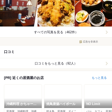
すべての写真を見る（462件）
広告を非表示
口コミ
口コミをもっと見る（92人）
[PR] 近くの居酒屋のお店
もっと見る
沖縄料理 かちゃーし
焼鳥唐揚ハイボール
NO Limit
ー 池袋店
居酒屋、沖縄料理、沖縄そば
焼き鳥、居酒屋、ダイニングバー
バー、カフェ、居酒