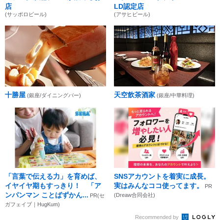
店
LD認定店
(サッポロビール)
(アサヒビール)
十勝屋
天空飲茶酒家
(銀座/ダイニングバー)
(銀座/中華料理)
「言葉で伝える力」を育めば、
SNSアカウントを着実に成長。
イヤイヤ期もすっきり！ 「ア
実はみんなココ使ってます。
PR
ンパンマン ことばずかん...
(Dreaw合同会社)
PR(セ
ガフェイブ｜HugKum)
Recommended by