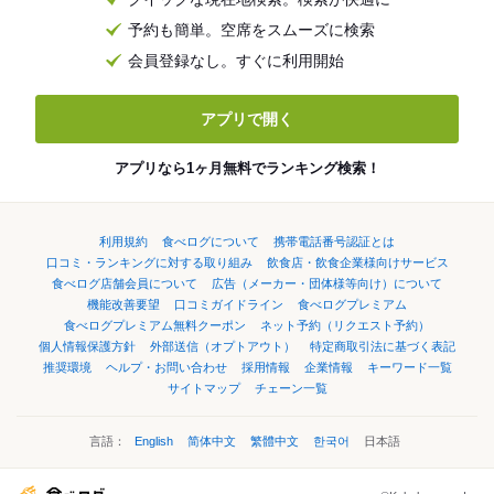
予約も簡単。空席をスムーズに検索
会員登録なし。すぐに利用開始
アプリで開く
アプリなら1ヶ月無料でランキング検索！
利用規約
食べログについて
携帯電話番号認証とは
口コミ・ランキングに対する取り組み
飲食店・飲食企業様向けサービス
食べログ店舗会員について
広告（メーカー・団体様等向け）について
機能改善要望
口コミガイドライン
食べログプレミアム
食べログプレミアム無料クーポン
ネット予約（リクエスト予約）
個人情報保護方針
外部送信（オプトアウト）
特定商取引法に基づく表記
推奨環境
ヘルプ・お問い合わせ
採用情報
企業情報
キーワード一覧
サイトマップ
チェーン一覧
言語：
English
简体中文
繁體中文
한국어
日本語