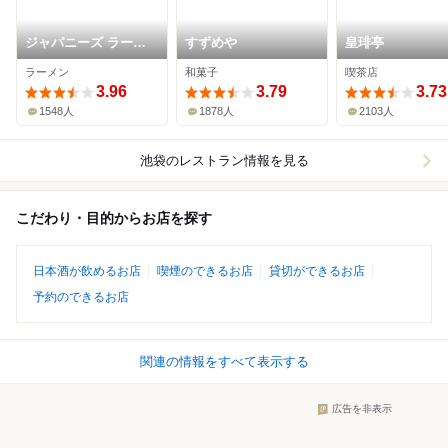
ジャパニーズ ラーメ
すずめや
皇琲亭
ン 五感
ラーメン
和菓子
喫茶店
3.96
3.79
3.73
1548人
1878人
2103人
池袋
のレストラン情報を見る
こだわり・目的からお店を探す
日本酒が飲めるお店
喫煙のできるお店
貸切ができるお店
予約のできるお店
関連の情報をすべて表示する
広告を非表示