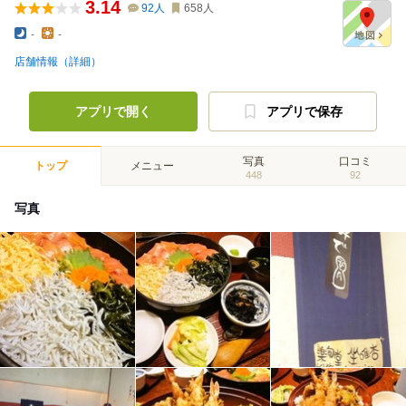
3.14
92
人
658
人
-
-
店舗情報（詳細）
アプリで開く
アプリで保存
写真
口コミ
トップ
メニュー
448
92
写真