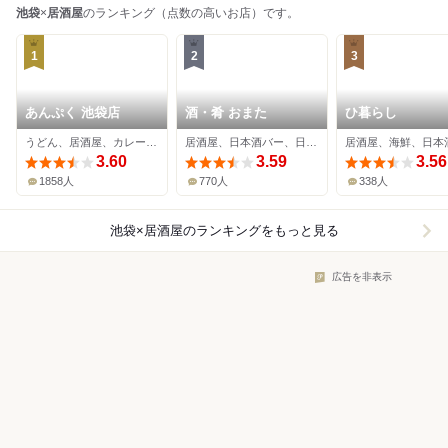
池袋
×
居酒屋
のランキング（点数の高いお店）です。
1
2
3
あんぷく 池袋店
酒・肴 おまた
ひ暮らし
うどん、居酒屋、カレーうどん
居酒屋、日本酒バー、日本料理
居酒屋、海鮮、日本
3.60
3.59
3.56
1858人
770人
338人
池袋×居酒屋
のランキングをもっと見る
広告を非表示