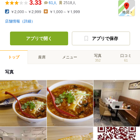
3.33
61
人
2518
人
￥2,000～￥2,999
￥1,000～￥1,999
店舗情報（詳細）
アプリで開く
アプリで保存
写真
口コミ
トップ
座席
メニュー
352
61
写真