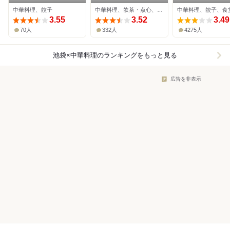
中華料理、餃子
中華料理、飲茶・点心、居酒屋
中華料理、餃子、食
3.55
3.52
3.49
70人
332人
4275人
池袋×中華料理
のランキングをもっと見る
広告を非表示