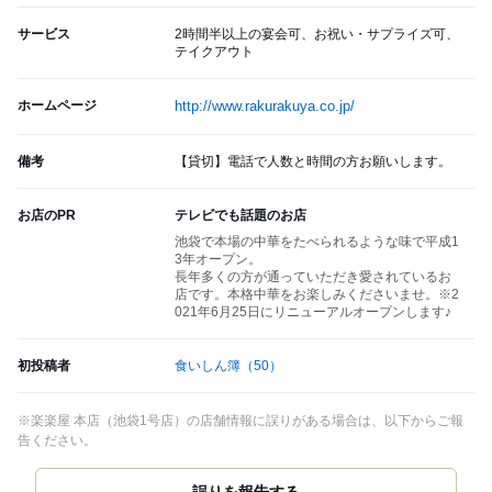
サービス
2時間半以上の宴会可、お祝い・サプライズ可、
テイクアウト
ホームページ
http://www.rakurakuya.co.jp/
備考
【貸切】電話で人数と時間の方お願いします。
お店のPR
テレビでも話題のお店
池袋で本場の中華をたべられるような味で平成1
3年オープン。
長年多くの方が通っていただき愛されているお
店です。本格中華をお楽しみくださいませ。※2
021年6月25日にリニューアルオープンします♪
初投稿者
食いしん簿
（50）
※楽楽屋 本店（池袋1号店）の店舗情報に誤りがある場合は、以下からご報
告ください。