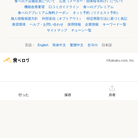
食べログ店舗会員について
広告（メーカー・団体様等向け）について
機能改善要望
口コミガイドライン
食べログプレミアム
食べログプレミアム無料クーポン
ネット予約（リクエスト予約）
個人情報保護方針
外部送信（オプトアウト）
特定商取引法に基づく表記
推奨環境
ヘルプ・お問い合わせ
採用情報
企業情報
キーワード一覧
サイトマップ
チェーン一覧
言語：
English
简体中文
繁體中文
한국어
日本語
©Kakaku.com, Inc.
行った
保存
共有