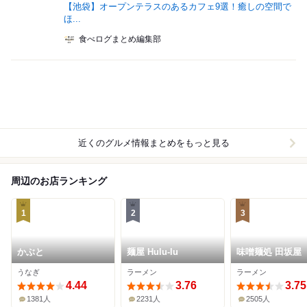
【池袋】オープンテラスのあるカフェ9選！癒しの空間で
ほ...
食べログまとめ編集部
近くのグルメ情報まとめをもっと見る
周辺のお店ランキング
1
2
3
かぶと
麺屋 Hulu-lu
味噌麺処 田坂屋
うなぎ
ラーメン
ラーメン
4.44
3.76
3.75
1381人
2231人
2505人