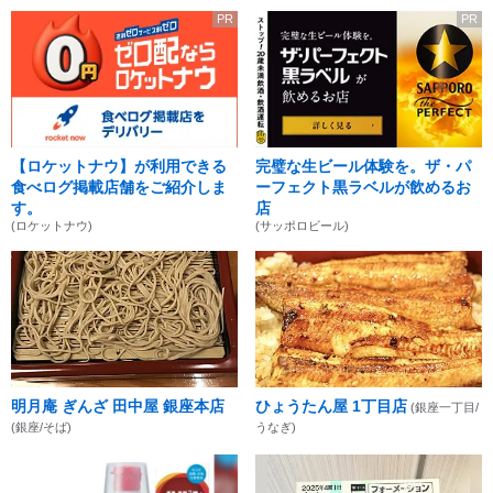
PR
PR
【ロケットナウ】が利用できる
完璧な生ビール体験を。ザ・パ
食べログ掲載店舗をご紹介しま
ーフェクト黒ラベルが飲めるお
す。
店
(ロケットナウ)
(サッポロビール)
明月庵 ぎんざ 田中屋 銀座本店
ひょうたん屋 1丁目店
(銀座一丁目/
(銀座/そば)
うなぎ)