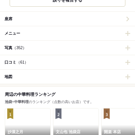
誤りを報告する
座席
メニュー
写真
（352）
口コミ
（61）
地図
周辺の中華料理ランキング
池袋
×
中華料理
のランキング（点数の高いお店）です。
1
2
3
沙漠之月
文山包 池袋店
開楽 本店