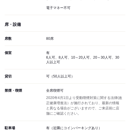
電子マネー不可
席・設備
席数
80席
個室
有
6人可、8人可、10～20人可、20～30人可、30
人以上可
貸切
可（50人以上可）
禁煙・喫煙
全席喫煙可
2020年4月1日より受動喫煙対策に関する法律(改
正健康増進法）が施行されており、最新の情報
と異なる場合がございますので、ご来店前に店
舗にご確認ください。
駐車場
有（近隣にコインパーキングあり）