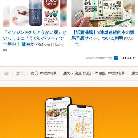
「イソジン®クリアうがい薬」と
【話題沸騰】3連単連続的中の競
いっしょに「うがいパワー」で
馬予想サイト、ついに判明
PR(ル
一年中！ 健やか
ーツ)
PR(iNova｜Hugku
m)
Recommended by
東京
東京 中華料理
池袋～高田馬場・早稲田 中華料理
池