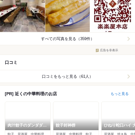
すべての写真を見る（359件）
広告を非表示
口コミ
口コミをもっと見る（61人）
[PR] 近くの中華料理のお店
もっと見る
肉汁餃子のダンダダン
餃子封神榜
ひねり蛇口ハイ 
池袋西口店
酒泉テルマエ 池
餃子、居酒屋、中華料理
居酒屋、中華料理、餃子
居酒屋、焼き鳥、中
東口泉