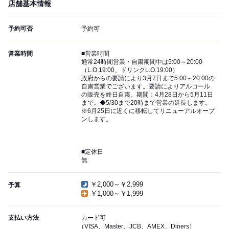
店舗基本情報
予約可否
予約可
営業時間
■営業時間
通常24時間営業・自粛期間中は5:00～20:00
（L.O.19:00、ドリンクL.O.19:00）
政府からの要請により3月7日まで5:00～20:00の
自粛営業でございます。要請によりアルコール
の販売を終日自粛。期間：4月28日から5月11日
まで。◆5/30まで20時まで営業の延長します。
※6月25日に近くに移転してリニューアルオープ
ンします。
■定休日
無
￥2,000～￥2,999
予算
￥1,000～￥1,999
支払い方法
カード可
（VISA、Master、JCB、AMEX、Diners）