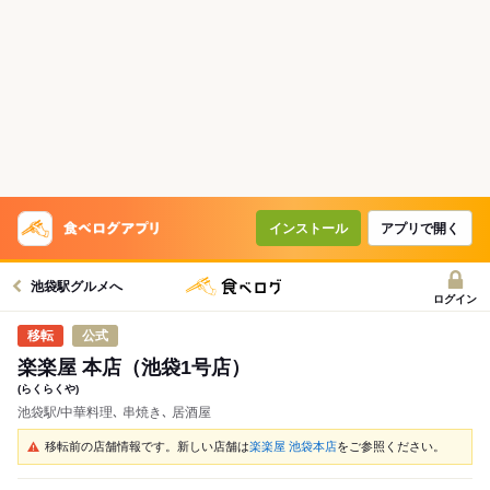
インストール
アプリで開く
池袋駅グルメへ
ログイン
公式
楽楽屋 本店（池袋1号店）
(らくらくや)
池袋駅/中華料理､ 串焼き､ 居酒屋
移転前の店舗情報です。新しい店舗は
楽楽屋 池袋本店
をご参照ください。