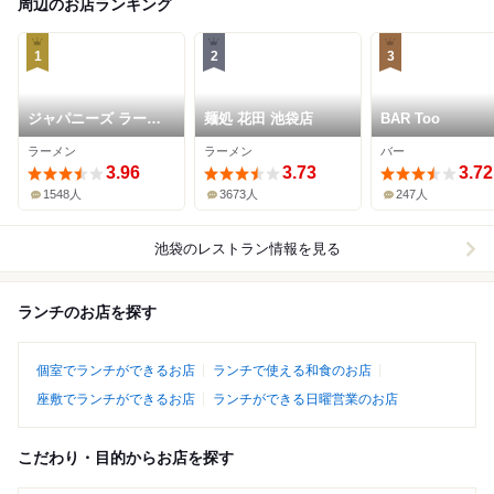
周辺のお店ランキング
1
2
3
ジャパニーズ ラーメ
麺処 花田 池袋店
BAR Too
ン 五感
ラーメン
ラーメン
バー
3.96
3.73
3.72
1548人
3673人
247人
池袋
のレストラン情報を見る
ランチのお店を探す
個室でランチができるお店
ランチで使える和食のお店
座敷でランチができるお店
ランチができる日曜営業のお店
こだわり・目的からお店を探す