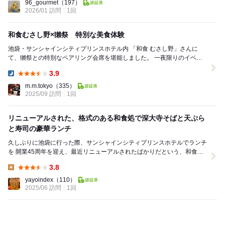
96_gourmet
（197）
2026/01 訪問
1回
和食むさし野×獺祭 特別な美食体験
池袋・サンシャインシティプリンスホテル内 「和食 むさし野」さんに
て、獺祭との特別なペアリング会席を堪能しました。 一夜限りのイベン
ト【酒感楽飯】 旬の食材を丁寧に仕...
3.9
Dinner:
m.m.tokyo
（335）
2025/09 訪問
1回
リニューアルされた、格式のある和食処で深大寺そばと天ぷら
と寿司の豪華ランチ
久しぶりに池袋に行った際、サンシャインシティプリンスホテルでランチ
を 開業45周年を迎え、最近リニューアルされたばかりだという、和食の
むさし野へ 明るく清潔感のある和モ...
3.8
Lunch:
yayoindex
（110）
2025/06 訪問
1回