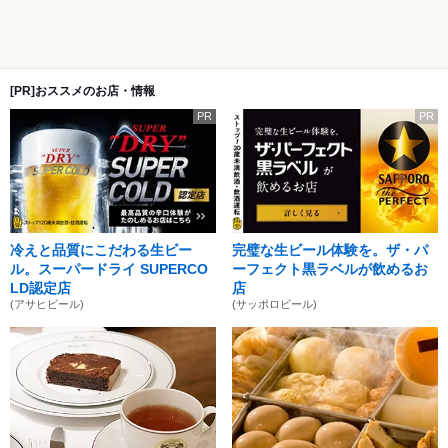
[PR]おススメのお店・情報
PR
PR
冷えと品質にこだわる生ビー
完璧な生ビール体験を。ザ・パ
ル。スーパードライ SUPERCO
ーフェクト黒ラベルが飲めるお
LD認定店
店
(アサヒビール)
(サッポロビール)