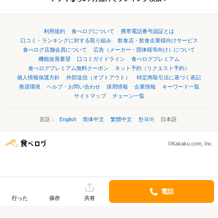
利用規約
食べログについて
携帯電話番号認証とは
口コミ・ランキングに対する取り組み
飲食店・飲食企業様向けサービス
食べログ店舗会員について
広告（メーカー・団体様等向け）について
機能改善要望
口コミガイドライン
食べログプレミアム
食べログプレミアム無料クーポン
ネット予約（リクエスト予約）
個人情報保護方針
外部送信（オプトアウト）
特定商取引法に基づく表記
推奨環境
ヘルプ・お問い合わせ
採用情報
企業情報
キーワード一覧
サイトマップ
チェーン一覧
言語：
English
简体中文
繁體中文
한국어
日本語
©Kakaku.com, Inc.
電話
行った
保存
共有