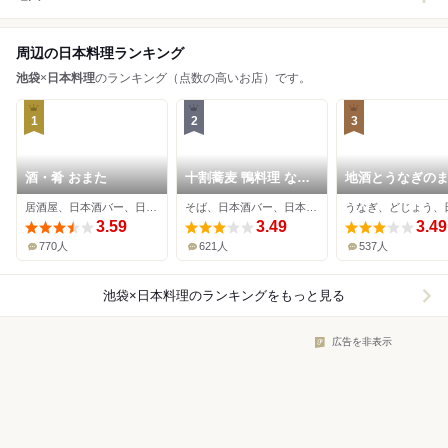
周辺の日本料理ランキング
池袋
×
日本料理
のランキング（点数の高いお店）です。
1
2
3
酒・肴 おまた
十割蕎麦 鴨料理 なら
地酒とうなぎの
や
る Tokyo
居酒屋、日本酒バー、日本料理
そば、日本酒バー、日本料理
3.59
3.49
3.49
770人
621人
537人
池袋×日本料理
のランキングをもっと見る
広告を非表示