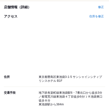
店舗情報（詳細）
修正
アクセス
住所を修正
住所
東京都豊島区東池袋3-1-5 サンシャインシティプ
リンスホテル B1F
交通手段
地下鉄有楽町線東池袋駅6・7番出口から徒歩3分
／都電荒川線東池袋４丁目徒歩6分/ＪＲ池袋東口
徒歩８分
東池袋駅から384m