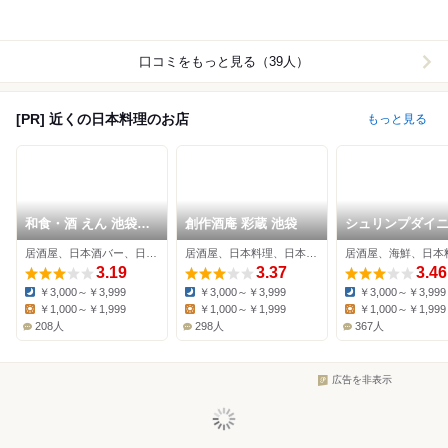
口コミをもっと見る（39人）
[PR] 近くの日本料理のお店
もっと見る
和食・酒 えん 池袋パ
創作酒庵 彩蔵 池袋
シュリンプダイ
ルコ店
えび庵
居酒屋、日本酒バー、日本料理
居酒屋、日本料理、日本酒バー
居酒屋、海鮮、日本
3.19
3.37
3.46
￥3,000～￥3,999
￥3,000～￥3,999
￥3,000～￥3,999
Dinner:
Dinner:
Dinner:
￥1,000～￥1,999
￥1,000～￥1,999
￥1,000～￥1,999
Lunch:
Lunch:
Lunch:
208人
298人
367人
広告を非表示