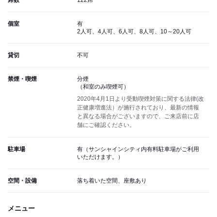
席数
122席
個室
有
2人可、4人可、6人可、8人可、10～20人可
貸切
不可
禁煙・喫煙
分煙
（和室のみ喫煙可）
2020年4月1日より受動喫煙対策に関する法律(改
正健康増進法）が施行されており、最新の情報
と異なる場合がございますので、ご来店前に店
舗にご確認ください。
駐車場
有（サンシャインシティ内有料駐車場がご利用
いただけます。）
空間・設備
落ち着いた空間、座敷あり
メニュー