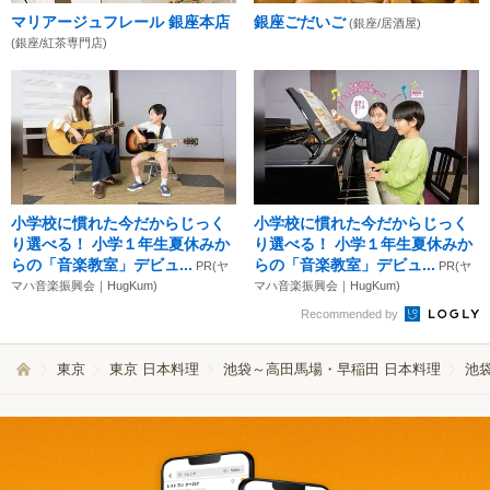
マリアージュフレール 銀座本店
銀座ごだいご
(銀座/居酒屋)
(銀座/紅茶専門店)
小学校に慣れた今だからじっく
小学校に慣れた今だからじっく
り選べる！ 小学１年生夏休みか
り選べる！ 小学１年生夏休みか
らの「音楽教室」デビュ...
らの「音楽教室」デビュ...
PR(ヤ
PR(ヤ
マハ音楽振興会｜HugKum)
マハ音楽振興会｜HugKum)
Recommended by
東京
東京 日本料理
池袋～高田馬場・早稲田 日本料理
池