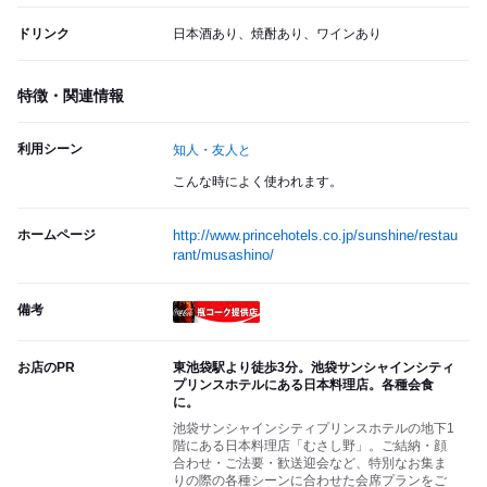
ドリンク
日本酒あり、焼酎あり、ワインあり
特徴・関連情報
利用シーン
知人・友人と
こんな時によく使われます。
ホームページ
http://www.princehotels.co.jp/sunshine/restau
rant/musashino/
備考
瓶コーク提供店
お店のPR
東池袋駅より徒歩3分。池袋サンシャインシティ
プリンスホテルにある日本料理店。各種会食
に。
池袋サンシャインシティプリンスホテルの地下1
階にある日本料理店「むさし野」。ご結納・顔
合わせ・ご法要・歓送迎会など、特別なお集ま
りの際の各種シーンに合わせた会席プランをご