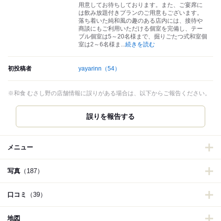
用意してお待ちしております。また、ご宴席に
は飲み放題付きプランのご用意もございます。
落ち着いた純和風の趣のある店内には、接待や
商談にもご利用いただける個室を完備し、テー
ブル個室は5～20名様まで、掘りごたつ式和室個
室は2～6名様ま
...
続きを読む
初投稿者
yayarinn
（54）
※和食 むさし野の店舗情報に誤りがある場合は、以下からご報告ください。
誤りを報告する
メニュー
写真
（187）
口コミ
（39）
地図