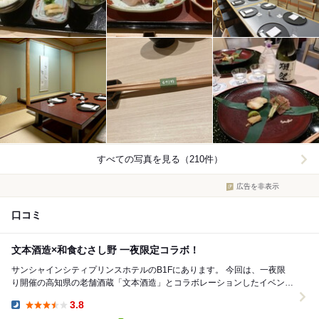
すべての写真を見る（210件）
広告を非表示
口コミ
文本酒造×和食むさし野 一夜限定コラボ！
サンシャインシティプリンスホテルのB1Fにあります。 今回は、一夜限
り開催の高知県の老舗酒蔵「文本酒造」とコラボレーションしたイベント
へ。 にごり酒をはじめ、お料理に合わせて...
3.8
Dinner: