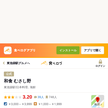
インストール
アプリで開く
東池袋駅グルメへ
ログイン
公式
和食 むさし野
東池袋駅/日本料理､ 海鮮
3.20
39
人
748
人
￥3,000～￥3,999
￥1,000～￥1,999