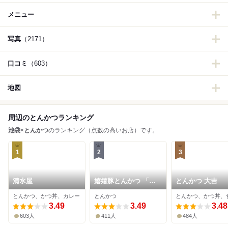
メニュー
写真
（2171）
口コミ
（603）
地図
周辺のとんかつランキング
池袋
×
とんかつ
のランキング（点数の高いお店）です。
1
2
3
清水屋
嬉嬉豚とんかつ 「君
とんかつ 大吉
に、揚げる。」 池袋
とんかつ、かつ丼、カレー
とんかつ
とんかつ、かつ丼、
本店
3.49
3.49
3.48
603人
411人
484人