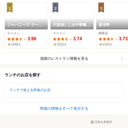
1
2
3
ジャパニーズ ラーメ
宍道湖しじみ中華蕎麦
皇琲亭
ン 五感
琥珀 池袋店
ラーメン
ラーメン
喫茶店
3.96
3.74
3.73
1549人
2152人
2103人
池袋
のレストラン情報を見る
ランチのお店を探す
ランチで使える和食のお店
関連の情報をすべて表示する
広告を非表示