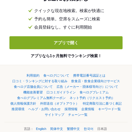
クイックな現在地検索。検索が快適に
予約も簡単。空席をスムーズに検索
会員登録なし。すぐに利用開始
アプリで開く
アプリなら1ヶ月無料でランキング検索！
利用規約
食べログについて
携帯電話番号認証とは
口コミ・ランキングに対する取り組み
飲食店・飲食企業様向けサービス
食べログ店舗会員について
広告（メーカー・団体様等向け）について
機能改善要望
口コミガイドライン
食べログプレミアム
食べログプレミアム無料クーポン
ネット予約（リクエスト予約）
個人情報保護方針
外部送信（オプトアウト）
特定商取引法に基づく表記
推奨環境
ヘルプ・お問い合わせ
採用情報
企業情報
キーワード一覧
サイトマップ
チェーン一覧
言語：
English
简体中文
繁體中文
한국어
日本語