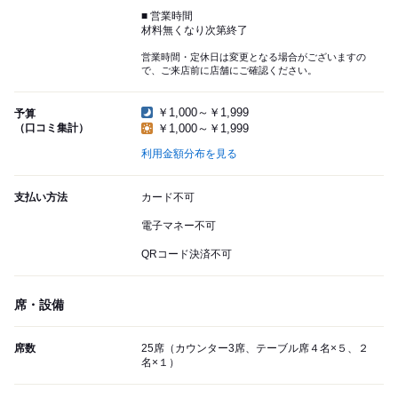
■ 営業時間
材料無くなり次第終了
営業時間・定休日は変更となる場合がございますの
で、ご来店前に店舗にご確認ください。
￥1,000～￥1,999
予算
（口コミ集計）
￥1,000～￥1,999
利用金額分布を見る
支払い方法
カード不可
電子マネー不可
QRコード決済不可
席・設備
席数
25席（カウンター3席、テーブル席４名×５、２
名×１）