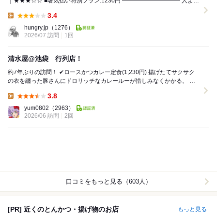
｜★★★☆☆ ■暑気払い特別プラン:1230円 —————————— 人より
食べる方だと思...
3.4
Lunch:
hungry.jp
（1276）
2026/07 訪問
1回
清水屋@池袋 行列店！
約7年ぶりの訪問！ ✔︎ロースかつカレー定食(1,230円) 揚げたてサクサク
の衣を纏った豚さんにドロリッチなカレールーが惜しみなくかかる。 ラ
イス普通にしたが大盛サ...
3.8
Lunch:
yum0802
（2963）
2026/06 訪問
2回
口コミをもっと見る（603人）
[PR] 近くのとんかつ・揚げ物のお店
もっと見る