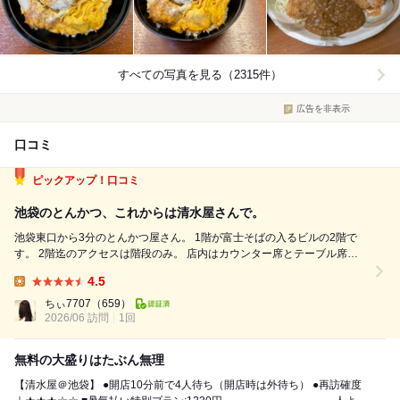
すべての写真を見る（2315件）
広告を非表示
口コミ
ピックアップ！口コミ
池袋のとんかつ、これからは清水屋さんで。
池袋東口から3分のとんかつ屋さん。 1階が富士そばの入るビルの2階で
す。 2階迄のアクセスは階段のみ。 店内はカウンター席とテーブル席。
食堂の造りで、清掃行き届きとても清潔。 11時オープンで11時少し過ぎ
4.5
訪問、先客3名。 私の後に続々途切れずお客さんいらしてました。 お客
Lunch:
さんは...
ちぃ7707
（659）
2026/06 訪問
1回
無料の大盛りはたぶん無理
【清水屋＠池袋】 ●開店10分前で4人待ち（開店時は外待ち） ●再訪確度