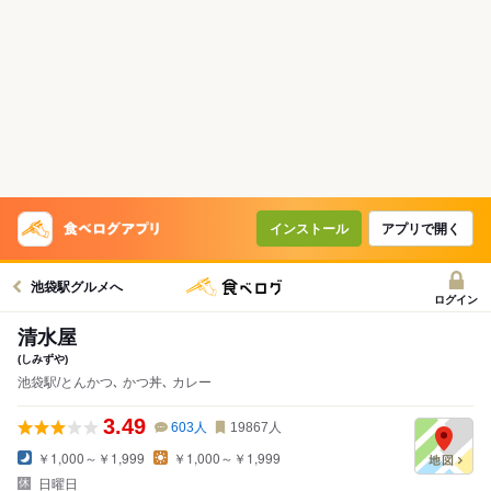
インストール
アプリで開く
池袋駅グルメへ
ログイン
清水屋
(しみずや)
池袋駅/とんかつ､ かつ丼､ カレー
3.49
603
人
19867
人
￥1,000～￥1,999
￥1,000～￥1,999
日曜日