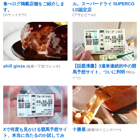
食べログ掲載店舗をご紹介しま
ル。スーパードライ SUPERCO
す。
LD認定店
(ロケットナウ)
(アサヒビール)
ahill ginza
【話題沸騰】3連単連続的中の競
(銀座一丁目/フレンチ)
馬予想サイト、ついに判明
PR(ル
ーツ)
Xで何度も見かける競馬予想サイ
十勝屋
(銀座/ダイニングバー)
ト、本当に当たるのか試してみ