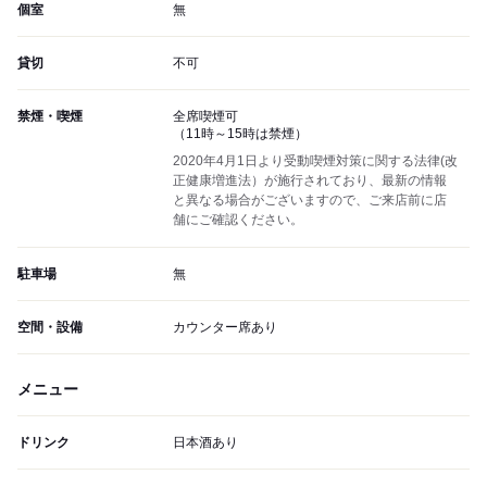
個室
無
貸切
不可
禁煙・喫煙
全席喫煙可
（11時～15時は禁煙）
2020年4月1日より受動喫煙対策に関する法律(改
正健康増進法）が施行されており、最新の情報
と異なる場合がございますので、ご来店前に店
舗にご確認ください。
駐車場
無
空間・設備
カウンター席あり
メニュー
ドリンク
日本酒あり