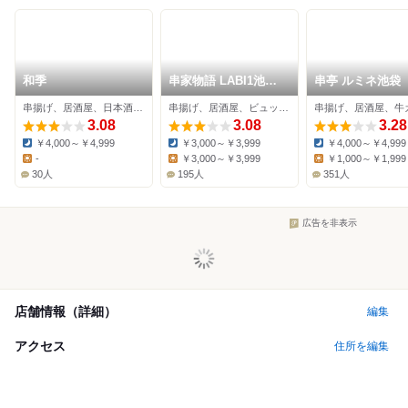
和季
串家物語 LABI1池袋
串亭 ルミネ池袋
店
串揚げ、居酒屋、日本酒バー
串揚げ、居酒屋、ビュッフェ
串揚げ、居酒屋、牛
3.08
3.08
3.28
￥4,000～￥4,999
￥3,000～￥3,999
￥4,000～￥4,999
Dinner:
Dinner:
Dinner:
-
￥3,000～￥3,999
￥1,000～￥1,999
Lunch:
Lunch:
Lunch:
30人
195人
351人
広告を非表示
店舗情報（詳細）
編集
アクセス
住所を編集