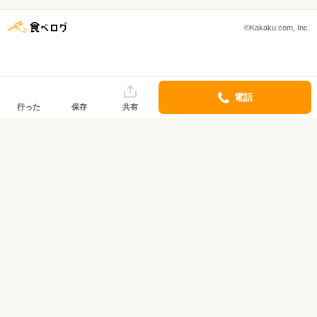
©Kakaku.com, Inc.
電話
行った
保存
共有