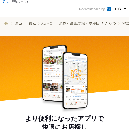
た。
PR(ルーツ)
Recommended by
東京
東京 とんかつ
池袋～高田馬場・早稲田 とんかつ
池
より便利になったアプリで
快適にお店探し