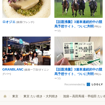
ロオジエ
【話題沸騰】3連単連続的中の競
(銀座/フレンチ)
馬予想サイト、ついに判明
PR(ル
ーツ)
GRANBLANC
【話題沸騰】3連単連続的中の競
(銀座一丁目/ダイニン
馬予想サイト、ついに判明
グバー)
PR(ル
ーツ)
Recommended by
東京
東京 たい焼き・大判焼き
池袋～高田馬場・早稲田 たい