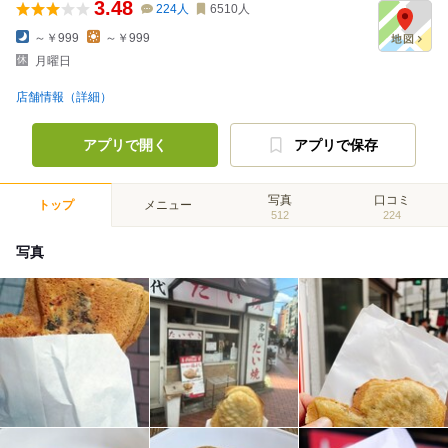
3.48
224
人
6510
人
～￥999
～￥999
月曜日
店舗情報（詳細）
アプリで開く
アプリで保存
写真
口コミ
トップ
メニュー
512
224
写真