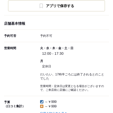
アプリで保存する
店舗基本情報
予約可否
予約不可
営業時間
火・水・木・金・土・日
12:00 - 17:30
月
定休日
だいたい、17時半ごろには終了されるとのこと
でした
営業時間・定休日は変更となる場合がございますの
で、ご来店前に店舗にご確認ください。
～￥999
予算
（口コミ集計）
～￥999