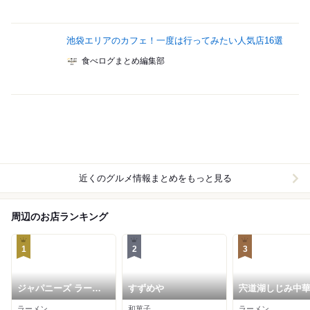
池袋エリアのカフェ！一度は行ってみたい人気店16選
食べログまとめ編集部
近くのグルメ情報まとめをもっと見る
周辺のお店ランキング
1
2
3
ジャパニーズ ラーメ
すずめや
宍道湖しじみ中
ン 五感
琥珀 池袋店
ラーメン
和菓子
ラーメン