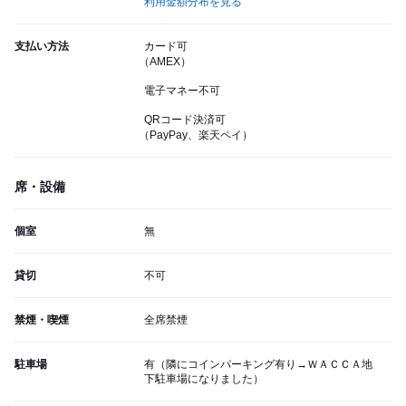
利用金額分布を見る
支払い方法
カード可
（AMEX）
電子マネー不可
QRコード決済可
（PayPay、楽天ペイ）
席・設備
個室
無
貸切
不可
禁煙・喫煙
全席禁煙
駐車場
有（隣にコインパーキング有り→ＷＡＣＣＡ地
下駐車場になりました）