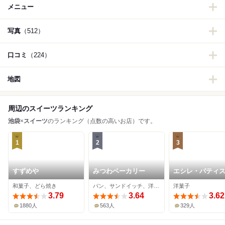
メニュー
写真
（512）
口コミ
（224）
地図
周辺のスイーツランキング
池袋
×
スイーツ
のランキング（点数の高いお店）です。
1
2
3
すずめや
みつわベーカリー
エシレ・パティ
オ ブール 西武池
和菓子、どら焼き
パン、サンドイッチ、洋菓子
洋菓子
3.79
3.64
3.62
1880人
563人
329人