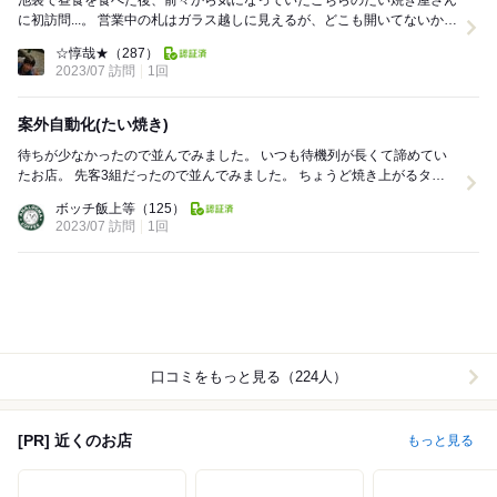
池袋で昼食を食べた後、前々から気になっていたこちらのたい焼き屋さん
に初訪問...。 営業中の札はガラス越しに見えるが、どこも開いてないから
どうやって購入すれば?? と思ってました...
☆惇哉★
（287）
2023/07 訪問
1回
案外自動化(たい焼き)
待ちが少なかったので並んでみました。 いつも待機列が長くて諦めてい
たお店。 先客3組だったので並んでみました。 ちょうど焼き上がるタイ
ミングで順番に注文、受け取りをしてい...
ボッチ飯上等
（125）
2023/07 訪問
1回
口コミをもっと見る（224人）
[PR] 近くのお店
もっと見る