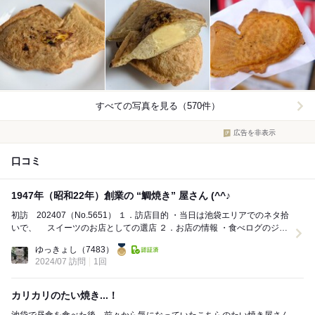
すべての写真を見る（570件）
広告を非表示
口コミ
1947年（昭和22年）創業の “鯛焼き” 屋さん (^^♪
初訪 202407（No.5651） １．訪店目的 ・当日は池袋エリアでのネタ拾
いで、 スイーツのお店としての選店 ２．お店の情報 ・食べログのジャ
ンル：たい焼き、...
ゆっきょし
（7483）
2024/07 訪問
1回
カリカリのたい焼き...！