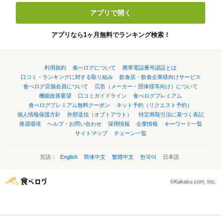
アプリで開く
アプリなら1ヶ月無料でランキング検索！
利用規約
食べログについて
携帯電話番号認証とは
口コミ・ランキングに対する取り組み
飲食店・飲食企業様向けサービス
食べログ店舗会員について
広告（メーカー・団体様等向け）について
機能改善要望
口コミガイドライン
食べログプレミアム
食べログプレミアム無料クーポン
ネット予約（リクエスト予約）
個人情報保護方針
外部送信（オプトアウト）
特定商取引法に基づく表記
推奨環境
ヘルプ・お問い合わせ
採用情報
企業情報
キーワード一覧
サイトマップ
チェーン一覧
言語：
English
简体中文
繁體中文
한국어
日本語
©Kakaku.com, Inc.