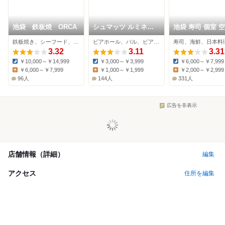
池袋 鉄板焼 ORCA
シュマッツ ルミネ池
池袋 寿司 個室 空
袋
鉄板焼き、シーフード、ステーキ
ビアホール、バル、ビアバー
寿司、海鮮、日本料
3.32
3.11
3.31
￥10,000～￥14,999
￥3,000～￥3,999
￥6,000～￥7,999
Dinner:
Dinner:
Dinner:
￥6,000～￥7,999
￥1,000～￥1,999
￥2,000～￥2,999
Lunch:
Lunch:
Lunch:
96人
144人
331人
広告を非表示
店舗情報（詳細）
編集
アクセス
住所を編集