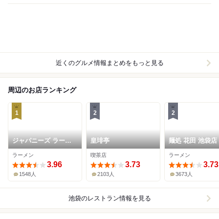
近くのグルメ情報まとめをもっと見る
周辺のお店ランキング
1
2
2
ジャパニーズ ラーメ
皇琲亭
麺処 花田 池袋店
ン 五感
ラーメン
喫茶店
ラーメン
3.96
3.73
3.73
1548人
2103人
3673人
池袋
のレストラン情報を見る