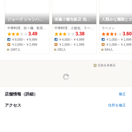
ジョーズ シャンハイ
茶薫小籠包飯店 池袋
人類みな麺類と
ニューヨーク 池袋店
パルコ店
ワダ
中華料理、担々麺、飲茶・点心
中華料理、小籠包、ラーメン
ラーメン
3.49
3.38
3.60
￥8,000～￥9,999
￥4,000～￥4,999
￥1,000～￥1,999
Dinner:
Dinner:
Dinner:
￥2,000～￥2,999
￥1,000～￥1,999
￥1,000～￥1,999
Lunch:
Lunch:
Lunch:
1087人
282人
844人
広告を非表示
店舗情報（詳細）
修正
アクセス
住所を修正