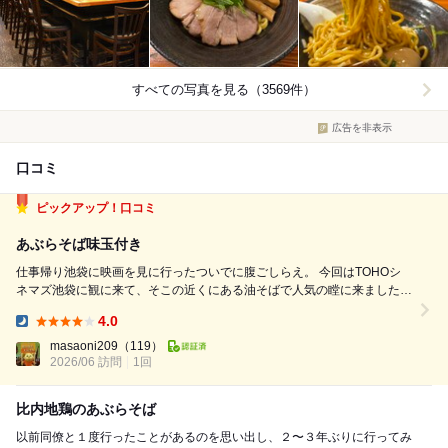
すべての写真を見る（3569件）
広告を非表示
口コミ
ピックアップ！口コミ
あぶらそば味玉付き
仕事帰り池袋に映画を見に行ったついでに腹ごしらえ。 今回はTOHOシ
ネマズ池袋に観に来て、そこの近くにある油そばで人気の瞠に来ました。
お店に入ってまずは券売機で食券を購入。 初めてなのでとりあえずあぶ
4.0
らそば味玉付にしました。 10分ほど待ってあぶらそば着丼。 具沢山でな
Dinner:
かなかおい...
masaoni209
（119）
2026/06 訪問
1回
比内地鶏のあぶらそば
以前同僚と１度行ったことがあるのを思い出し、２〜３年ぶりに行ってみ