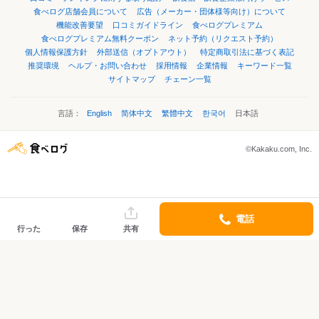
食べログ店舗会員について
広告（メーカー・団体様等向け）について
機能改善要望
口コミガイドライン
食べログプレミアム
食べログプレミアム無料クーポン
ネット予約（リクエスト予約）
個人情報保護方針
外部送信（オプトアウト）
特定商取引法に基づく表記
推奨環境
ヘルプ・お問い合わせ
採用情報
企業情報
キーワード一覧
サイトマップ
チェーン一覧
言語：
English
简体中文
繁體中文
한국어
日本語
©Kakaku.com, Inc.
電話
行った
保存
共有