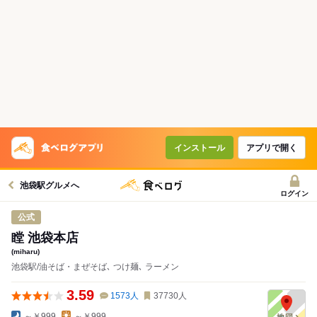
コースで使えるクーポン
戻る
クーポンを利用せず予約する
インストール
アプリで開く
池袋駅グルメへ
ログイン
公式
瞠 池袋本店
(miharu)
池袋駅/油そば・まぜそば､ つけ麺､ ラーメン
3.59
1573
人
37730
人
～￥999
～￥999