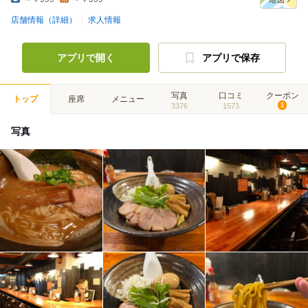
店舗情報（詳細）
求人情報
アプリで開く
アプリで保存
写真
口コミ
クーポン
トップ
座席
メニュー
3376
1573
1
写真