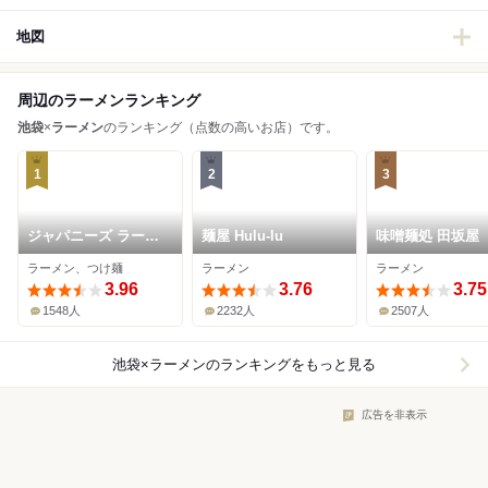
地図
周辺のラーメンランキング
池袋
×
ラーメン
のランキング（点数の高いお店）です。
1
2
3
ジャパニーズ ラーメ
麺屋 Hulu-lu
味噌麺処 田坂屋
ン 五感
ラーメン、つけ麺
ラーメン
ラーメン
3.96
3.76
3.75
1548人
2232人
2507人
池袋×ラーメン
のランキングをもっと見る
広告を非表示