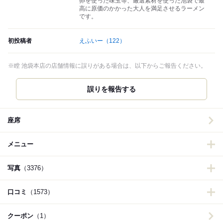
卵を使った味玉等、厳選素材を使った池袋で最
高に原価のかかった大人を満足させるラーメン
です。
初投稿者
えふいー
（122）
※瞠 池袋本店の店舗情報に誤りがある場合は、以下からご報告ください。
誤りを報告する
座席
メニュー
写真
（3376）
口コミ
（1573）
クーポン
（1）