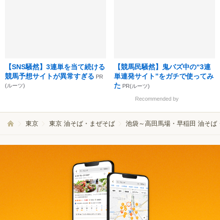
【SNS騒然】3連単を当て続ける
【競馬民騒然】鬼バズ中の“3連
競馬予想サイトが異常すぎる
単連発サイト”をガチで使ってみ
PR
た
(ルーツ)
PR(ルーツ)
Recommended by
東京
東京 油そば・まぜそば
池袋～高田馬場・早稲田 油そば