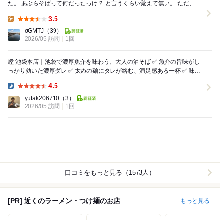
た。 あぶらそばって何だったっけ？ と言うくらい覚えて無い。 ただ、何
かが美味しかった記憶がある。 店...
3.5
Lunch:
σGMTJ
（39）
2026/05 訪問
1回
瞠 池袋本店｜池袋で濃厚魚介を味わう、大人の油そば ✅ 魚介の旨味がし
っかり効いた濃厚ダレ ✅ 太めの麺にタレが絡む、満足感ある一杯 ✅ 味変
のえび油が想像以上に良い仕事...
4.5
Dinner:
yutak206710
（3）
2026/05 訪問
1回
口コミをもっと見る（1573人）
[PR] 近くのラーメン・つけ麺のお店
もっと見る