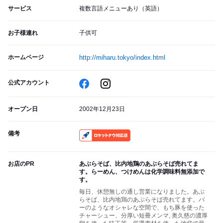
サービス
複数言語メニューあり（英語）
お子様連れ
子供可
ホームページ
http://miharu.tokyo/index.html
公式アカウント
オープン日
2002年12月23日
備考
RocketNow
お店のPR
あぶらそば、比内地鶏のあぶらそば売れてま
す。らーめん、つけめんは化学調味料無添加で
す。
毎日、休憩無しの通し営業になりました。あぶ
らそば、比内地鶏のあぶらそば売れてます。バ
ーのようなオシャレな空間で、もち豚を使った
チャーシュー、分厚い短冊メンマ, 奥久慈の濃厚