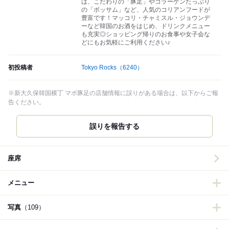
は、こだわりの「豚足」やコラーゲンたっぷり
の「ボッサム」など、人気のコリアンフードが
豊富です！マッコリ・チャミスル・ジョウンデ
ーなど韓国のお酒をはじめ、ドリンクメニュー
も充実◎ショッピング帰りのお食事や女子会な
どにもお気軽にご利用ください♪
初投稿者
Tokyo Rocks
（6240）
※新大久保韓国横丁 マポ豚足の店舗情報に誤りがある場合は、以下からご報
告ください。
誤りを報告する
座席
メニュー
写真
（109）