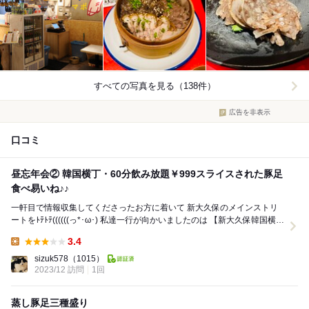
すべての写真を見る（138件）
広告を非表示
口コミ
昼忘年会② 韓国横丁・60分飲み放題￥999スライスされた豚足
食べ易いね♪♪
一軒目で情報収集してくださったお方に着いて 新大久保のメインストリ
ートをﾄﾃﾄﾃ((((((っ*･ω･) 私達一行が向かいましたのは 【新大久保韓国横
丁】という、10店舗...
3.4
Lunch:
sizuk578
（1015）
2023/12 訪問
1回
蒸し豚足三種盛り