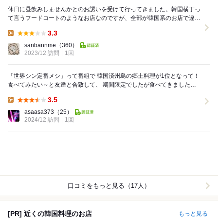
休日に昼飲みしませんかとのお誘いを受けて行ってきました。韓国横丁っ
て言うフードコートのようなお店なのですが、全部が韓国系のお店で違い
がよくわかりませんｗ 割りと入り口近くにあったこ...
3.3
Lunch:
sanbannme
（360）
2023/12 訪問
1回
「世界シン定番メシ」って番組で 韓国済州島の郷土料理が1位となって！
食べてみたい～と友達と合致して、 期間限定でしたが食べてきました！
コサリユッケジャン！ 豚肉で...
3.5
Lunch:
asaasa373
（25）
2024/12 訪問
1回
口コミをもっと見る（17人）
[PR] 近くの韓国料理のお店
もっと見る