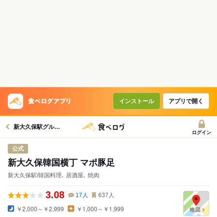
インストール
アプリで開く
新大久保駅グルメへ
ログイン
公式
新大久保韓国横丁 マポ豚足
新大久保駅/韓国料理､ 居酒屋､ 焼肉
3.08
17
人
637
人
￥2,000～￥2,999
￥1,000～￥1,999