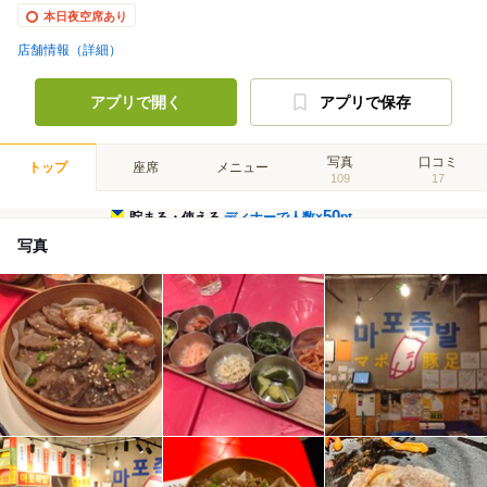
本日夜空席あり
店舗情報（詳細）
アプリで開く
アプリで保存
写真
口コミ
トップ
座席
メニュー
109
17
50
貯まる・使える
ディナーで人数×
pt
写真