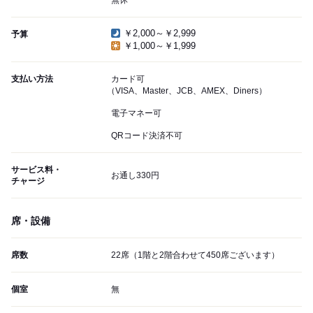
無休
￥2,000～￥2,999
予算
￥1,000～￥1,999
支払い方法
カード可
（VISA、Master、JCB、AMEX、Diners）
電子マネー可
QRコード決済不可
サービス料・
お通し330円
チャージ
席・設備
席数
22席（1階と2階合わせて450席ございます）
個室
無