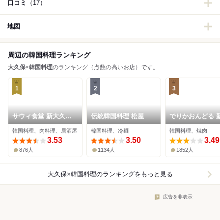
口コミ
（17）
地図
周辺の韓国料理ランキング
大久保
×
韓国料理
のランキング（点数の高いお店）です。
1
2
3
サウィ食堂 新大久保2
伝統韓国料理 松屋
でりかおんどる 
号店
久保本店
韓国料理、肉料理、居酒屋
韓国料理、冷麺
韓国料理、焼肉
3.53
3.50
3.49
876人
1134人
1852人
大久保×韓国料理
のランキングをもっと見る
広告を非表示