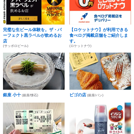
完璧な生ビール体験を。ザ・パ
【ロケットナウ】が利用できる
ーフェクト黒ラベルが飲めるお
食べログ掲載店舗をご紹介しま
店
す。
(サッポロビール)
(ロケットナウ)
銀座 小十
ビゴの店
(銀座/懐石)
(銀座/パン)