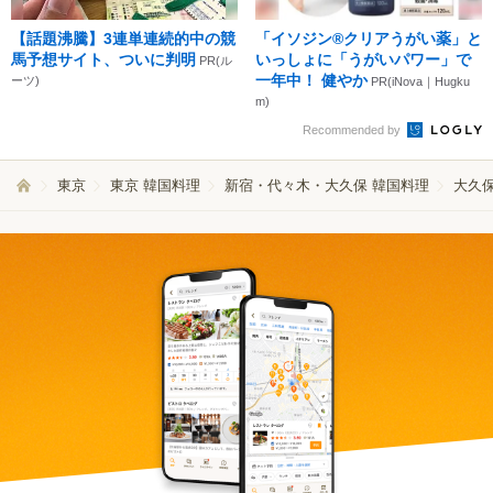
【話題沸騰】3連単連続的中の競
「イソジン®クリアうがい薬」と
馬予想サイト、ついに判明
いっしょに「うがいパワー」で
PR(ル
一年中！ 健やか
ーツ)
PR(iNova｜Hugku
m)
Recommended by
東京
東京 韓国料理
新宿・代々木・大久保 韓国料理
大久保