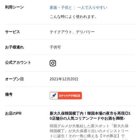
利用シーン
家族・子供と
一人で入りやすい
こんな時によく使われます。
サービス
テイクアウト、デリバリー
お子様連れ
子供可
公式アカウント
オープン日
2021年12月20日
備考
RocketNow
お店のPR
新大久保韓国横丁内！韓国本場の夜市を再現◎1
0店舗分の人気コリアンフードやお酒を満喫♪
韓国グルメが大集結した新スポット『新大久保
韓国横丁』が大久保通り沿いのメインストリー
トに誕生！その一角に構える【マポ豚足】で