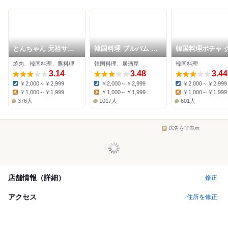
とんちゃん 元祖サム
韓国料理 ブルバム 新
韓国料理ポチャ 
ギョプサル
大久保店
ンジャン市場
焼肉、韓国料理、豚料理
韓国料理、居酒屋
韓国料理
3.14
3.48
3.44
￥2,000～￥2,999
￥2,000～￥2,999
￥2,000～￥2,999
Dinner:
Dinner:
Dinner:
￥1,000～￥1,999
￥1,000～￥1,999
￥1,000～￥1,999
Lunch:
Lunch:
Lunch:
376人
1017人
601人
広告を非表示
店舗情報（詳細）
修正
アクセス
住所を修正