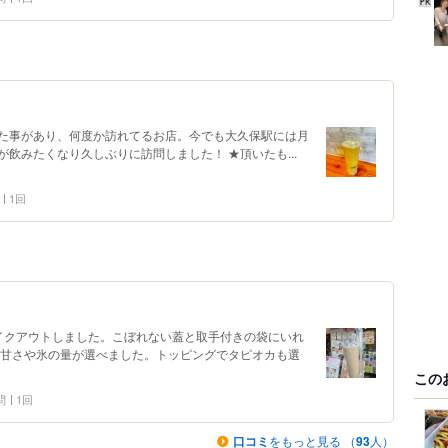
た事があり、何度か訪れてるお店。今でも大久保駅には月
飲みたくなり久しぶりに訪問しました！ ★頂いたも...
1回
イクアウトしました。こぼれない蓋と取手付きの袋にいれ
。甘さや氷の量が選べました。トッピングでタピオカも選
この
問
1回
口コミ
をもっと見る （
93
人）