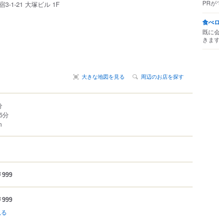
PRが
宿
3-1-21
大塚ビル 1F
食べ
既に
きま
大きな地図を見る
周辺のお店を探す
分
5分
m
999
999
見る