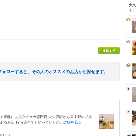
大久
す。
1
2
投稿する
3
フォローすると、その人のオススメのお店から探せます。
4
5
る距離にあるタピオカ専門店 大久保駅から東中野の 方向
るお店 19時過ぎでもやっていたの...
詳細を見る
問
1回