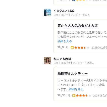
くまグルメ1222
口コミ 867件
フォロワー 597人
昔から大人気のタピオカ店
数年前にここのお店のご近所で働いて
に数回行くのですが、フルーツティーが
詳細を見る
2026/06 訪問
？
9
ねこぐるめlol
口コミ 3,374件
フォロワー 1,258人
烏龍茶ミルクティー
ウーロンミルクティーのLサイズをテ
てくれました！ 注文してすぐに提供
べます...
詳細を見る
2025/08 訪
？
30