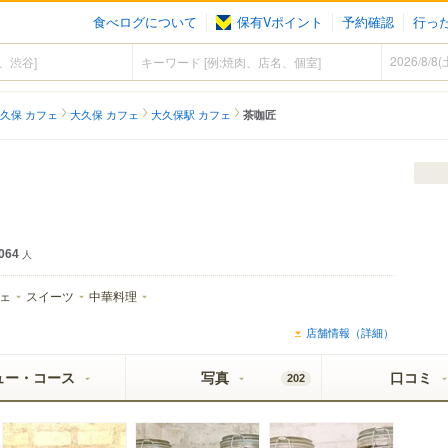
食べログについて
保有Vポイント
予約確認
行っ
久保 カフェ
大久保 カフェ
大久保駅 カフェ
茶咖匠
064
人
ェ
スイーツ
中華料理
店舗情報（詳細）
ュー・コース
写真
口コミ
202