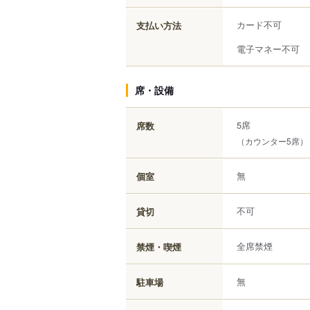
カード不可
支払い方法
電子マネー不可
席・設備
5席
席数
（カウンター5席）
無
個室
不可
貸切
全席禁煙
禁煙・喫煙
無
駐車場