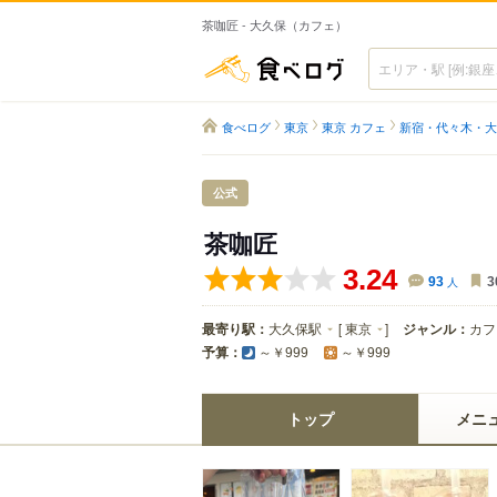
茶咖匠 - 大久保（カフェ）
食べログ
食べログ
東京
東京 カフェ
新宿・代々木・大
公式
茶咖匠
3.24
93
人
3
最寄り駅：
大久保駅
[
東京
]
ジャンル：
カフ
予算：
～￥999
～￥999
トップ
メニ