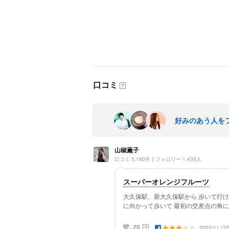
口コミ
？
好みのあう人を
山椒薫子
口コミ 5,160件
フォロワー 1,435人
スーパーオレンジフルーツ
大久保駅、新大久保駅から 歩いて行け
に向かって歩いて 最初の交差点の角にあ
2022/11 訪
？
20