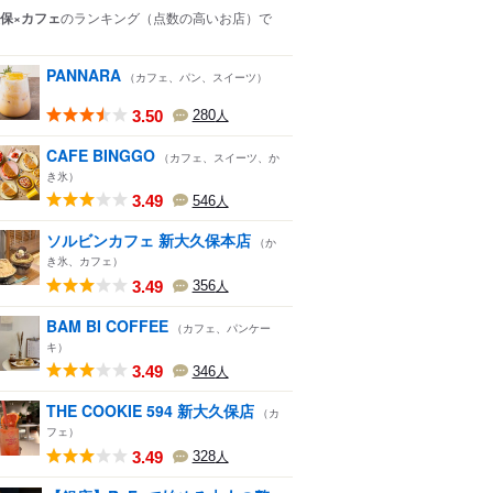
保×カフェ
のランキング
（点数の高いお店）
で
PANNARA
（カフェ、パン、スイーツ）
3.50
280
人
CAFE BINGGO
（カフェ、スイーツ、か
き氷）
3.49
546
人
ソルビンカフェ 新大久保本店
（か
き氷、カフェ）
3.49
356
人
BAM BI COFFEE
（カフェ、パンケー
キ）
3.49
346
人
THE COOKIE 594 新大久保店
（カ
フェ）
3.49
328
人