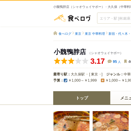
小魏鴨脖店（シャオウェイヤボー） - 大久保（中華料
食べログ
食べログ
東京
東京 中華料理
新宿・代々木・
小魏鴨脖店
（シャオウェイヤボー）
3.17
95
人
4
最寄り駅：
大久保駅
[
東京
]
ジャンル：
中華
予算：
￥1,000～￥1,999
￥1,000～￥1,9
トップ
メニ