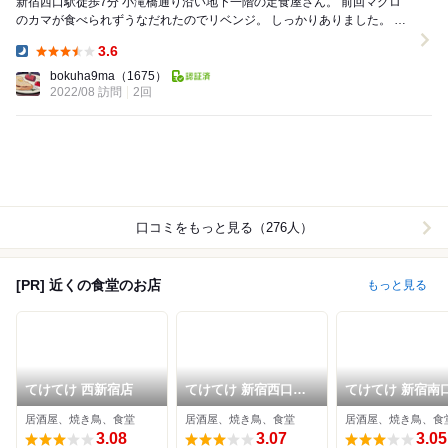
新宿西口駅徒歩7分 小滝橋通り沿い地下一階の定食屋さん。 前回マグロ
のカマが食べられずうなだれたのでリベンジ。 しっかりありました。 提
供時間8分 やっぱり美味しいです。...
3.6
Dinner:
bokuha9ma
（1675）
2022/08 訪問
2回
口コミをもっと見る（276人）
[PR] 近くの食堂のお店
もっと見る
てけてけ 西新宿店
てけてけ 新宿西口駅
てけてけ 新宿南
前店
居酒屋、焼き鳥、食堂
居酒屋、焼き鳥、食堂
居酒屋、焼き鳥、食
3.08
3.07
3.05