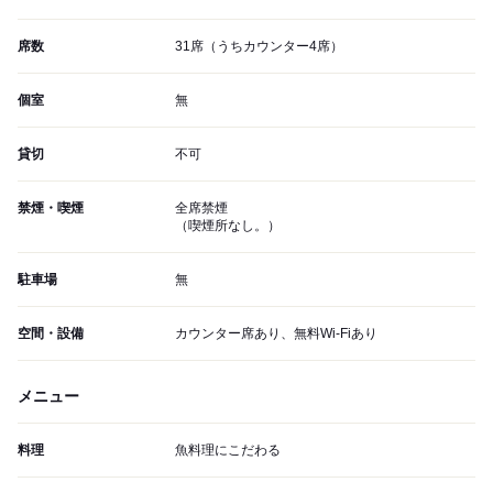
席数
31席（うちカウンター4席）
個室
無
貸切
不可
禁煙・喫煙
全席禁煙
（喫煙所なし。）
駐車場
無
空間・設備
カウンター席あり、無料Wi-Fiあり
メニュー
料理
魚料理にこだわる