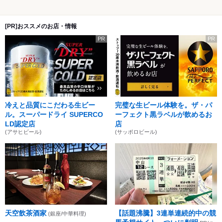
[PR]おススメのお店・情報
PR
PR
冷えと品質にこだわる生ビー
完璧な生ビール体験を。ザ・パ
ル。スーパードライ SUPERCO
ーフェクト黒ラベルが飲めるお
LD認定店
店
(アサヒビール)
(サッポロビール)
天空飲茶酒家
【話題沸騰】3連単連続的中の競
(銀座/中華料理)