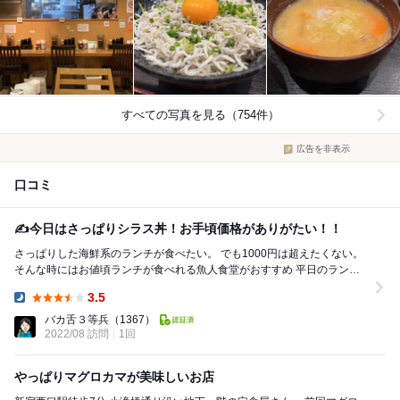
すべての写真を見る（754件）
広告を非表示
口コミ
✍️今日はさっぱりシラス丼！お手頃価格がありがたい！！
さっぱりした海鮮系のランチが食べたい。 でも1000円は超えたくない。
そんな時にはお値頃ランチが食べれる魚人食堂がおすすめ 平日のランチ
タイムはシラス丼が640円。 豚汁...
3.5
Dinner:
バカ舌３等兵
（1367）
2022/08 訪問
1回
やっぱりマグロカマが美味しいお店