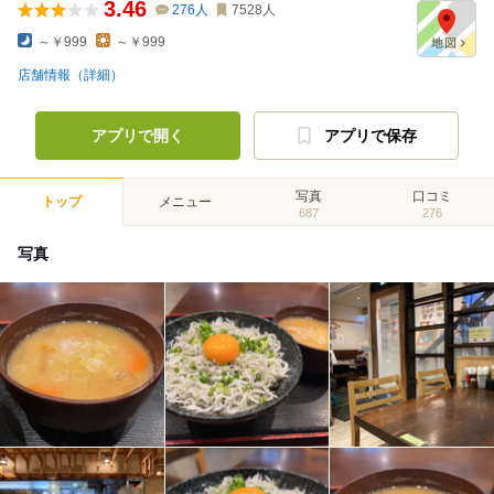
3.46
276
人
7528
人
～￥999
～￥999
店舗情報（詳細）
アプリで開く
アプリで保存
写真
口コミ
トップ
メニュー
687
276
写真