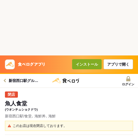
インストール
アプリで開く
新宿西口駅グルメへ
ログイン
魚人食堂
(ウオンチュショクドウ)
新宿西口駅/食堂､ 海鮮丼､ 海鮮
このお店は現在閉店しております。