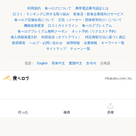
利用規約
食べログについて
携帯電話番号認証とは
口コミ・ランキングに対する取り組み
飲食店・飲食企業様向けサービス
食べログ店舗会員について
広告（メーカー・団体様等向け）について
機能改善要望
口コミガイドライン
食べログプレミアム
食べログプレミアム無料クーポン
ネット予約（リクエスト予約）
個人情報保護方針
外部送信（オプトアウト）
特定商取引法に基づく表記
推奨環境
ヘルプ・お問い合わせ
採用情報
企業情報
キーワード一覧
サイトマップ
チェーン一覧
言語：
English
简体中文
繁體中文
한국어
日本語
©Kakaku.com, Inc.
行った
保存
共有