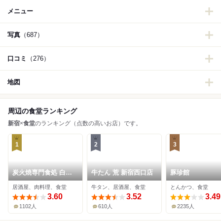
メニュー
写真
（687）
口コミ
（276）
地図
周辺の食堂ランキング
新宿
×
食堂
のランキング（点数の高いお店）です。
1
2
3
炭火焼専門食処 白銀
牛たん 荒 新宿西口店
豚珍館
屋
居酒屋、肉料理、食堂
牛タン、居酒屋、食堂
とんかつ、食堂
3.60
3.52
3.49
1102人
610人
2235人