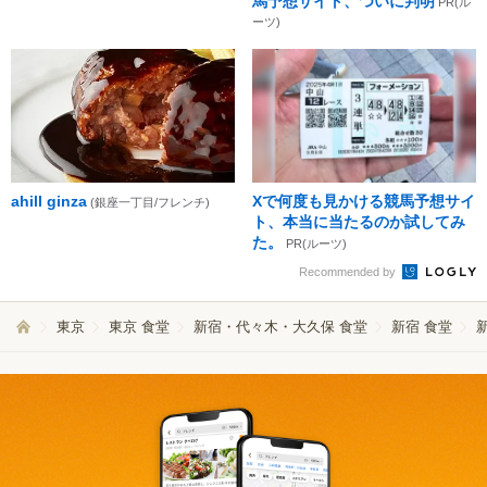
馬予想サイト、ついに判明
PR(ル
ーツ)
ahill ginza
Xで何度も見かける競馬予想サイ
(銀座一丁目/フレンチ)
ト、本当に当たるのか試してみ
た。
PR(ルーツ)
Recommended by
東京
東京 食堂
新宿・代々木・大久保 食堂
新宿 食堂