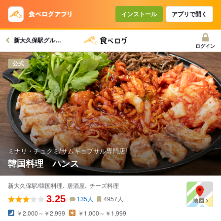
コースで使えるクーポン
戻る
インストール
アプリで開く
新大久保駅グルメへ
クーポンを利用せず予約する
ログイン
公式
ミナリ・チュクミ/サムギョプサル専門店!
韓国料理 ハンス
新大久保駅/韓国料理､ 居酒屋､ チーズ料理
3.25
135
人
4957
人
￥2,000～￥2,999
￥1,000～￥1,999