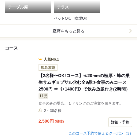
テーブル席
テラス
ペットOK。 喫煙OK！
座席をもっと見る
コース
人気No.1
飲み放題
【2名様〜OK!コース】≪20mmの極厚・蜂の巣
生サムギョプサル含む全9品≫食事のみコース
2500円 ⇒《+1400円》で飲み放題付き(2時間）
11品
食事のみの場合、１ドリンクのご注文を頂きます。
2～30名様
2,500
円
(税抜)
詳細・予約
このコース予約で使えるクーポン（3）