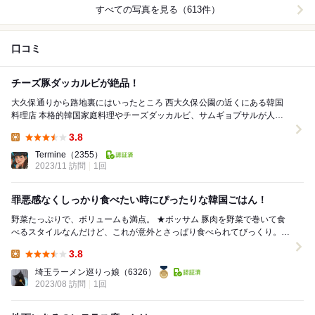
すべての写真を見る（613件）
口コミ
チーズ豚ダッカルビが絶品！
大久保通りから路地裏にはいったところ 西大久保公園の近くにある韓国
料理店 本格的韓国家庭料理やチーズダッカルビ、サムギョプサルが人
気！ お店の入り口はとっても賑やか！...
3.8
Lunch:
Termine
（2355）
2023/11 訪問
1回
罪悪感なくしっかり食べたい時にぴったりな韓国ごはん！
野菜たっぷりで、ボリュームも満点。 ★ボッサム 豚肉を野菜で巻いて食
べるスタイルなんだけど、これが意外とさっぱり食べられてびっくり。
お肉はやわらかくて、脂っこさはあんま...
3.8
Lunch:
埼玉ラーメン巡りっ娘
（6326）
2023/08 訪問
1回