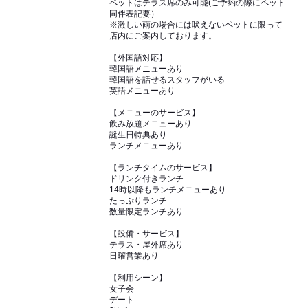
ペットはテラス席のみ可能(ご予約の際にペット
同伴表記要）
※激しい雨の場合には吠えないペットに限って
店内にご案内しております。
【外国語対応】
韓国語メニューあり
韓国語を話せるスタッフがいる
英語メニューあり
【メニューのサービス】
飲み放題メニューあり
誕生日特典あり
ランチメニューあり
【ランチタイムのサービス】
ドリンク付きランチ
14時以降もランチメニューあり
たっぷりランチ
数量限定ランチあり
【設備・サービス】
テラス・屋外席あり
日曜営業あり
【利用シーン】
女子会
デート