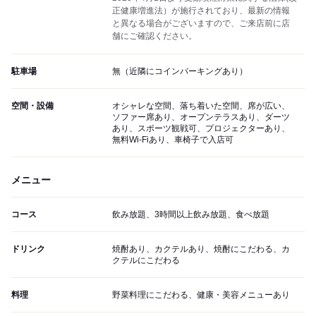
正健康増進法）が施行されており、最新の情報
と異なる場合がございますので、ご来店前に店
舗にご確認ください。
駐車場
無（近隣にコインパーキングあり）
空間・設備
オシャレな空間、落ち着いた空間、席が広い、
ソファー席あり、オープンテラスあり、ダーツ
あり、スポーツ観戦可、プロジェクターあり、
無料Wi-Fiあり、車椅子で入店可
メニュー
コース
飲み放題、3時間以上飲み放題、食べ放題
ドリンク
焼酎あり、カクテルあり、焼酎にこだわる、カ
クテルにこだわる
料理
野菜料理にこだわる、健康・美容メニューあり