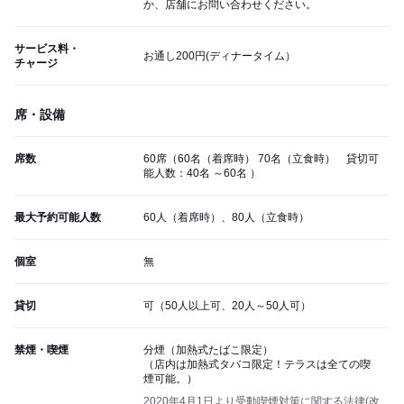
か、店舗にお問い合わせください。
サービス料・
お通し200円(ディナータイム）
チャージ
席・設備
席数
60席（60名（着席時） 70名（立食時） 貸切可
能人数：40名 ～60名 ）
最大予約可能人数
60人（着席時）、80人（立食時）
個室
無
貸切
可（50人以上可、20人～50人可）
禁煙・喫煙
分煙（加熱式たばこ限定）
（店内は加熱式タバコ限定！テラスは全ての喫
煙可能。）
2020年4月1日より受動喫煙対策に関する法律(改