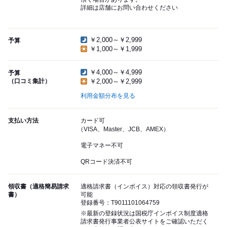
詳細は店舗にお問い合わせください
￥2,000～￥2,999
予算
￥1,000～￥1,999
￥4,000～￥4,999
予算
（口コミ集計）
￥2,000～￥2,999
利用金額分布を見る
支払い方法
カード可
（VISA、Master、JCB、AMEX）
電子マネー不可
QRコード決済不可
領収書（適格簡易請求
適格請求書（インボイス）対応の領収書発行が
書）
可能
登録番号：T9011101064759
※最新の登録状況は国税庁インボイス制度適格
請求書発行事業者公表サイトをご確認いただく