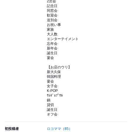
2次会
記念日
同窓会
歓迎会
送別会
お祝い事
家族
大人数
エンターテイメント
忘年会
新年会
誕生日
宴会
【お店のウリ】
新大久保
韓国料理
宴会
女子会
K-POP
ｻﾑｷﾞｮﾌﾟｻﾙ
鍋
貸切
誕生日
オフ会
初投稿者
ロコママ
（85）