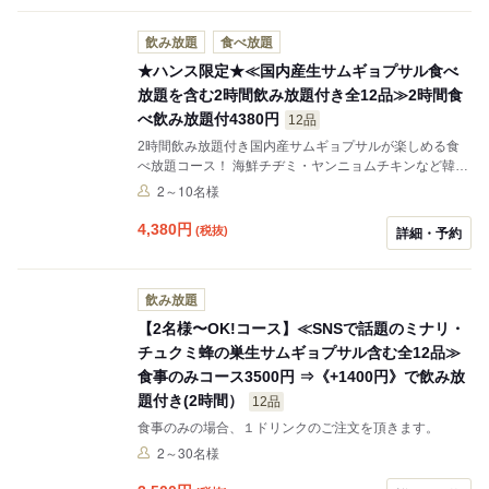
飲み放題
食べ放題
★ハンス限定★≪国内産生サムギョプサル食べ
放題を含む2時間飲み放題付き全12品≫2時間食
べ飲み放題付4380円
12品
2時間飲み放題付き国内産サムギョプサルが楽しめる食
べ放題コース！ 海鮮チヂミ・ヤンニョムチキンなど韓国
定番メニューも詰め込んだハンス限定スペシャルコー
2～10名様
ス！
4,380
円
(税抜)
詳細・予約
飲み放題
【2名様〜OK!コース】≪SNSで話題のミナリ・
チュクミ蜂の巣生サムギョプサル含む全12品≫
食事のみコース3500円 ⇒《+1400円》で飲み放
題付き(2時間）
12品
食事のみの場合、１ドリンクのご注文を頂きます。
2～30名様