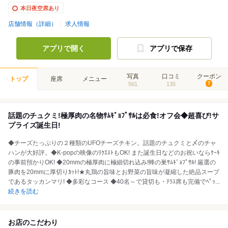
本日夜空席あり
店舗情報（詳細）
求人情報
アプリで開く
アプリで保存
写真
口コミ
クーポン
トップ
座席
メニュー
561
135
7
話題のチュクミ!極厚肉の名物ｻﾑｷﾞｮﾌﾟｻﾙは必食!オフ会◆超喜び!サ
プライズ誕生日!
◆チーズたっぷりの２種類のUFOチーズチキン。話題のチュクミと〆のチャ
ハンが大好評。◆K-popの映像のﾘｸｴｽﾄもOK! また誕生日などのお祝いならｹｰｷ
の事前預かりOK! ◆20mmの極厚肉に極細切れ込み!蜂の巣ｻﾑｷﾞｮﾌﾟｻﾙ! 厳選の
豚肉を20mmに厚切りｶｯﾄ!★丸鶏の旨味とお野菜の旨味が凝縮した絶品スープ
であるタッカンマリ! ◆多彩なコース ◆40名～で貸切も・ﾃﾗｽ席も完備でﾍﾟｯ
...
続きを読む
お店のこだわり