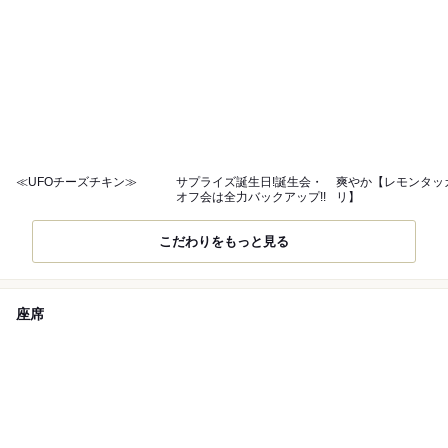
≪UFOチーズチキン≫
サプライズ誕生日!誕生会・
爽やか【レモンタッ
オフ会は全力バックアップ!!
リ】
こだわりをもっと見る
座席