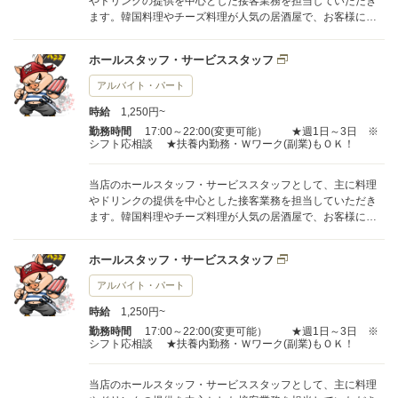
やドリンクの提供を中心とした接客業務を担当していただき
ます。韓国料理やチーズ料理が人気の居酒屋で、お客様に笑
顔でお料理をお届けすることが大切なお仕事です。オーダー
を受けた後は、スムーズに料理やお飲み物をテーブルまで運
ホールスタッフ・サービススタッフ
んでいただきます。 1日の担当テーブル数は固定されておら
ず、スタッフ全員で協力しながらお客様へのサービスを行っ
アルバイト・パート
ています。繁忙時間帯もチームで声を掛け合いながら進める
時給
1,250円~
ため、一人で抱え込む心配はありません。みんなで協力し
て、気持ちよく働ける職場です。 未経験からスタートされる
勤務時間
17:00～22:00(変更可能） ★週1日～3日 ※
シフト応相談 ★扶養内勤務・Ｗワーク(副業)もＯＫ！
方でも安心していただけるよう、先輩スタッフが丁寧にサポ
ートします。分からないことがあればすぐに質問できる雰囲
気があり、新しい環境でもすぐに馴染んでいただけます。
当店のホールスタッフ・サービススタッフとして、主に料理
やドリンクの提供を中心とした接客業務を担当していただき
ます。韓国料理やチーズ料理が人気の居酒屋で、お客様に笑
顔でお料理をお届けすることが大切なお仕事です。オーダー
を受けた後は、スムーズに料理やお飲み物をテーブルまで運
ホールスタッフ・サービススタッフ
んでいただきます。 1日の担当テーブル数は固定されておら
ず、スタッフ全員で協力しながらお客様へのサービスを行っ
アルバイト・パート
ています。繁忙時間帯もチームで声を掛け合いながら進める
時給
1,250円~
ため、一人で抱え込む心配はありません。みんなで協力し
て、気持ちよく働ける職場です。 未経験からスタートされる
勤務時間
17:00～22:00(変更可能） ★週1日～3日 ※
シフト応相談 ★扶養内勤務・Ｗワーク(副業)もＯＫ！
方でも安心していただけるよう、先輩スタッフが丁寧にサポ
ートします。分からないことがあればすぐに質問できる雰囲
気があり、新しい環境でもすぐに馴染んでいただけます。
当店のホールスタッフ・サービススタッフとして、主に料理