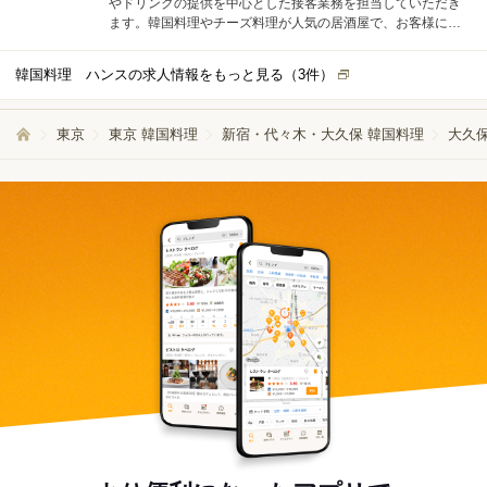
やドリンクの提供を中心とした接客業務を担当していただき
ます。韓国料理やチーズ料理が人気の居酒屋で、お客様に笑
顔でお料理をお届けすることが大切なお仕事です。オーダー
を受けた後は、スムーズに料理やお飲み物をテーブルまで運
韓国料理 ハンスの求人情報をもっと見る（
3
件）
んでいただきます。 1日の担当テーブル数は固定されておら
ず、スタッフ全員で協力しながらお客様へのサービスを行っ
ています。繁忙時間帯もチームで声を掛け合いながら進める
東京
東京 韓国料理
新宿・代々木・大久保 韓国料理
大久保
ため、一人で抱え込む心配はありません。みんなで協力し
て、気持ちよく働ける職場です。 未経験からスタートされる
方でも安心していただけるよう、先輩スタッフが丁寧にサポ
ートします。分からないことがあればすぐに質問できる雰囲
気があり、新しい環境でもすぐに馴染んでいただけます。