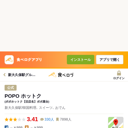
コースで使えるクーポン
戻る
クーポンを利用せず予約する
インストール
アプリで開く
新大久保駅グルメへ
ログイン
公式
POPO ホットク
(ポポホットク【旧店名】ポポ屋台)
新大久保駅/韓国料理､ スイーツ､ おでん
3.41
330
人
7898
人
～￥999
～￥999