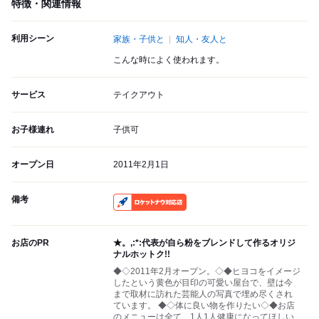
特徴・関連情報
利用シーン
家族・子供と
知人・友人と
こんな時によく使われます。
サービス
テイクアウト
お子様連れ
子供可
オープン日
2011年2月1日
備考
RocketNow
お店のPR
★。,:*:代表が自ら粉をブレンドして作るオリジ
ナルホットク!!
◆◇2011年2月オープン。◇◆ヒヨコをイメージ
したという黄色が目印の可愛い屋台で、壁は今
まで取材に訪れた芸能人の写真で埋め尽くされ
ています。 ◆◇体に良い物を作りたい◇◆お店
のメニューは全て、1人1人健康になってほしい