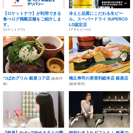
【ロケットナウ】が利用できる
冷えと品質にこだわる生ビー
食べログ掲載店舗をご紹介しま
ル。スーパードライ SUPERCO
す。
LD認定店
(ロケットナウ)
(アサヒビール)
つばめグリル 銀座コア店
梅丘寿司の美登利総本店 銀座店
(銀座/洋
食)
(銀座/寿司)
【銀座】ReFaで始める大人の贅
特別な名入れギフトも！ 銀座で