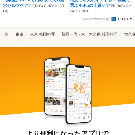
沢セルフケア
選ぶReFaの上質ケア
PR(ReFa GINZA on CR
PR(ReFa GIN
EA)
ZA on CREA)
Recommended by
東京
東京 韓国料理
新宿・代々木・大久保 韓国料理
大久保
より便利になったアプリで