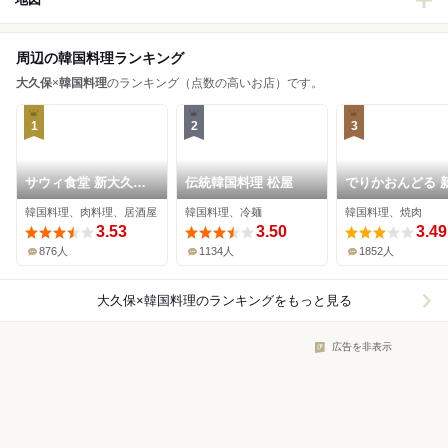
周辺の韓国料理ランキング
大久保
×
韓国料理
のランキング（点数の高いお店）です。
1
2
3
サウィ食堂 新大久保2
伝統韓国料理 松屋
でりかおんどる 
号店
久保本店
韓国料理、肉料理、居酒屋
韓国料理、冷麺
韓国料理、焼肉
3.53
3.50
3.49
876人
1134人
1852人
大久保×韓国料理
のランキングをもっと見る
広告を非表示