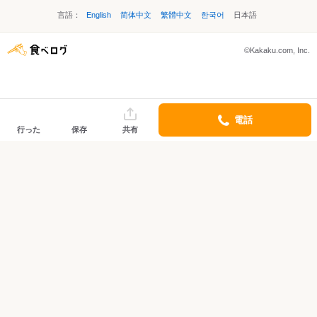
言語：
English
简体中文
繁體中文
한국어
日本語
©Kakaku.com, Inc.
電話
行った
保存
共有