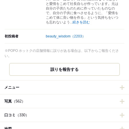
と愛情をこめて社長自らが作っています。元は
自分の子供たちのために作っていたものなの
で、自分の子供に食べさせるように、「愛情を
こめて体に良い物を作る」という気持ちをいつ
も忘れないよう
...
続きを読む
初投稿者
beauty_wisdom
（2203）
※POPO ホットクの店舗情報に誤りがある場合は、以下からご報告くださ
い。
誤りを報告する
メニュー
写真
（562）
口コミ
（330）
地図