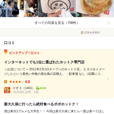
すべての写真を見る（708件）
広告を非表示
口コミ
ピックアップ！口コミ
インターネットでも1位に選ばれたホットク専門店
＜お店について＞ 2011年2月1日オープンのホットク店。 ヒヨコをイメー
ジしたという黄色い外観の屋台風の店構え。 ・駐車場 なし（近隣にコイ
ンパーキング多数あり） ・席構成 なし ＜料理＞ ■ハチミツホットク…税
4.0
込400円 「インターネットでも1位に選ばれたホット...
Lunch:
りす３
（1401）
2025/02 訪問
1回
新大久保に行ったら絶対食べるポポホットク！
僕は東京1グルメな大学生！！ 今回は新大久保に来たら一度は食べてほし