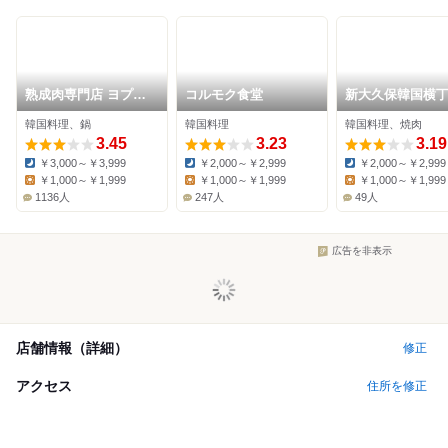
熟成肉専門店 ヨプの
コルモク食堂
新大久保韓国横丁
王豚塩焼 新大久保本
江の奇跡
韓国料理、鍋
韓国料理
韓国料理、焼肉
店
3.45
3.23
3.19
￥3,000～￥3,999
￥2,000～￥2,999
￥2,000～￥2,999
Dinner:
Dinner:
Dinner:
￥1,000～￥1,999
￥1,000～￥1,999
￥1,000～￥1,999
Lunch:
Lunch:
Lunch:
1136人
247人
49人
広告を非表示
店舗情報（詳細）
修正
アクセス
住所を修正