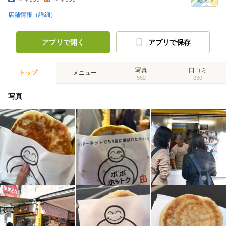
店舗情報（詳細）
アプリで開く
アプリで保存
写真
口コミ
トップ
メニュー
562
330
写真