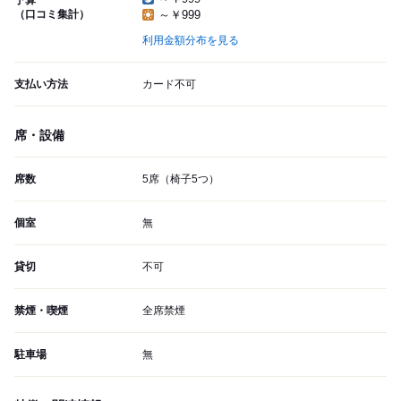
予算
（口コミ集計）
～￥999
利用金額分布を見る
支払い方法
カード不可
席・設備
席数
5席（椅子5つ）
個室
無
貸切
不可
禁煙・喫煙
全席禁煙
駐車場
無