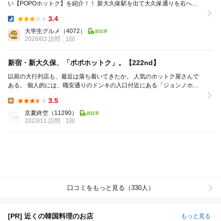
い【POPOホットク】を紹介！！ 新大久保駅を出て大久保通りを右へ。
韓国コスメショップや飲食店がひし...
3.4
Dinner:
大学生グルメ
（4072）
2026/03 訪問
1回
新宿・新大久保、「ポポホットク」。【222nd】
以前の大行列店も、最近は落ち着いてきたか。 人気のホットク屋さんで
ある。 個人的には、職安通りのドンキの入口付近にある「ジョンノホッ
トク１号店」でホットクの衝撃を受...
3.5
Lunch:
京夏終空
（11290）
2023/11 訪問
1回
口コミをもっと見る（330人）
[PR] 近くの韓国料理のお店
もっと見る