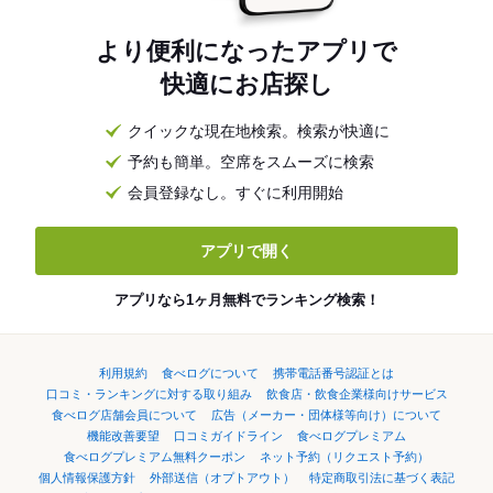
より便利になったアプリで
快適にお店探し
クイックな現在地検索。検索が快適に
予約も簡単。空席をスムーズに検索
会員登録なし。すぐに利用開始
アプリで開く
アプリなら1ヶ月無料でランキング検索！
利用規約
食べログについて
携帯電話番号認証とは
口コミ・ランキングに対する取り組み
飲食店・飲食企業様向けサービス
食べログ店舗会員について
広告（メーカー・団体様等向け）について
機能改善要望
口コミガイドライン
食べログプレミアム
食べログプレミアム無料クーポン
ネット予約（リクエスト予約）
個人情報保護方針
外部送信（オプトアウト）
特定商取引法に基づく表記