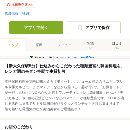
本日夜空席あり
店舗情報（詳細）
アプリで開く
アプリで保存
写真
口コミ
トップ
座席
メニュー
729
267
50
貯まる・使える
ディナーで人数×
pt
【新大久保駅5分】仕込みからこだわった種類豊富な韓国料理を、
レンガ調のモダン空間で◆貸切可
本格韓国料理を気軽に味わえる【モイセ】。ボリューム満点のサムギョプサ
ルや豚カルビに、チゲやチヂミなどから選べる一品が付いた「お得セット」
が一押し♪ほかにも柔らかなお肉をフルーティなタレに3日間漬け込んだ「デ
ジカルビ」や3種の石焼ビビンバなどのメニューが種類豊富です。KPOPが流
れる店内はまるでリトル韓国◎ぜひサクッとランチから各種お集まりまで、
落ち着いた雰囲気のなか美酒美食をご堪能あれ！
お店のこだわり