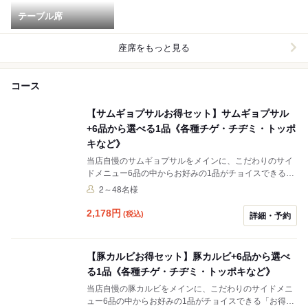
テーブル席
座席をもっと見る
コース
【サムギョプサルお得セット】サムギョプサル
+6品から選べる1品《各種チゲ・チヂミ・トッポ
キなど》
当店自慢のサムギョプサルをメインに、こだわりのサイ
ドメニュー6品の中からお好みの1品がチョイスできる
「お得セット」♪2名様からご利用いただけますので、デ
2～48名様
ートや女子会、ご宴会など様々なシーンに最適です◎ま
たお肉は追加注文も可能！肉厚でジューシーなお肉を存
2,178
円
(税込)
詳細・予約
分にお楽しみください。
【豚カルビお得セット】豚カルビ+6品から選べ
る1品《各種チゲ・チヂミ・トッポキなど》
当店自慢の豚カルビをメインに、こだわりのサイドメニ
ュー6品の中からお好みの1品がチョイスできる「お得セ