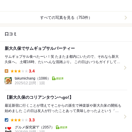
すべての写真を見る（753件）
口コミ
新大久保でサムギョプサルパーティー
サムギョプサル食べたーい！笑 たまたま都内にいたので、それなら新大
久保へ。 土曜16時、たいへんな混雑ぶり。 この日はいつもガイドしてく
れるおしゃれ女子達が不在なので...
3.4
Lunch:
takumichang
（1086）
2025/12 訪問
1回
【新大久保のコリアンタウンへgo!】
最近新宿に行くことが増えてそこからの派生で神楽坂や新大久保の開拓も
始めました この日は友人が行ったことあって美味しかったよという「本
格韓国料理モイセ」へお邪魔しました ...
3.3
Dinner:
グルメ探究家“I”
（2057）