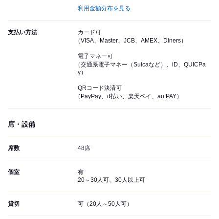
利用金額分布を見る
支払い方法
カード可
（VISA、Master、JCB、AMEX、Diners）
電子マネー可
（交通系電子マネー（Suicaなど）、iD、QUICPa
y）
QRコード決済可
（PayPay、d払い、楽天ペイ、au PAY）
席・設備
席数
48席
個室
有
20～30人可、30人以上可
貸切
可（20人～50人可）