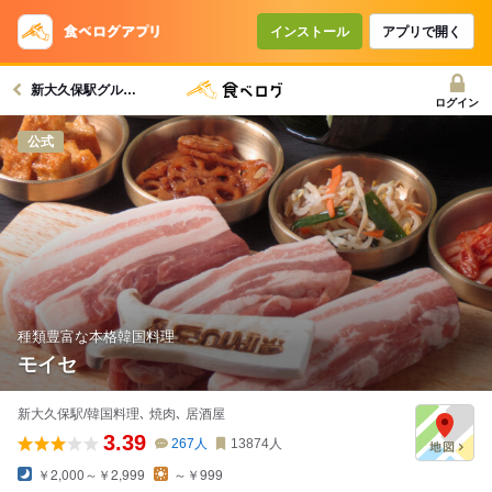
インストール
アプリで開く
新大久保駅グルメへ
ログイン
公式
種類豊富な本格韓国料理
モイセ
新大久保駅/韓国料理､ 焼肉､ 居酒屋
3.39
267
人
13874
人
￥2,000～￥2,999
～￥999