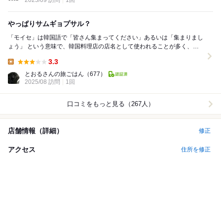
2025/09 訪問
1回
やっぱりサムギョプサル？
「モイセ」は韓国語で「皆さん集まってください」あるいは「集まりまし
ょう」 という意味で、韓国料理店の店名として使われることが多く、お
客様が集まることを願う気持ちが込められているが...
3.3
Lunch:
とおるさんの旅ごはん
（677）
2025/08 訪問
1回
口コミをもっと見る（267人）
店舗情報（詳細）
修正
アクセス
住所を修正