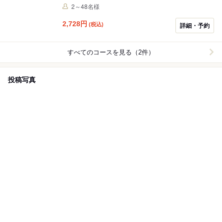
ット」♪2名様からご利用いただけますので、デートや女
2～48名様
子会、ご宴会など様々なシーンに最適です◎またお肉は
追加注文も可能！肉厚でジューシーなお肉を存分にお楽
2,728
円
(税込)
詳細・予約
しみください。
すべてのコースを見る（2件）
投稿写真