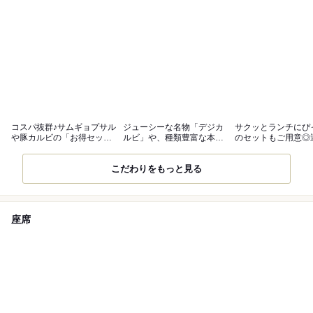
コスパ抜群♪サムギョプサル
ジューシーな名物「デジカ
サクッとランチにぴ
や豚カルビの「お得セッ
ルビ」や、種類豊富な本格
のセットもご用意◎
ト」
韓国料理◎
メニューも
こだわりをもっと見る
座席