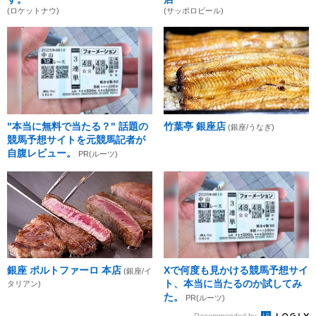
(ロケットナウ)
(サッポロビール)
"本当に無料で当たる？" 話題の
竹葉亭 銀座店
(銀座/うなぎ)
競馬予想サイトを元競馬記者が
自腹レビュー。
PR(ルーツ)
銀座 ポルトファーロ 本店
Xで何度も見かける競馬予想サイ
(銀座/イ
ト、本当に当たるのか試してみ
タリアン)
た。
PR(ルーツ)