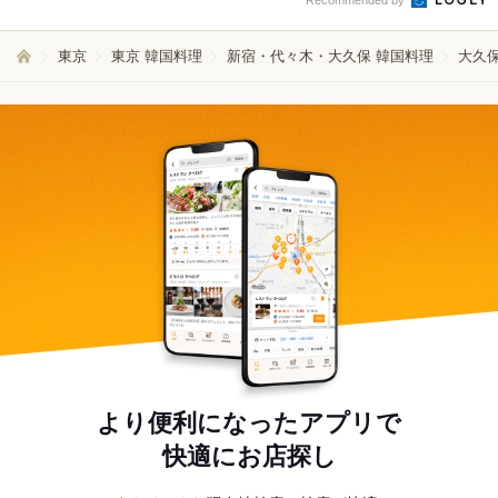
Recommended by
東京
東京 韓国料理
新宿・代々木・大久保 韓国料理
大久保
より便利になったアプリで
快適にお店探し