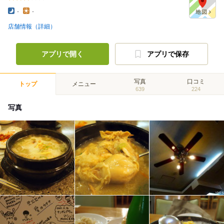
-
-
店舗情報（詳細）
アプリで開く
アプリで保存
写真
口コミ
トップ
メニュー
639
224
写真