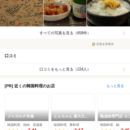
すべての写真を見る（658件）
広告を非表示
口コミ
口コミをもっと見る（224人）
[PR] 近くの韓国料理のお店
もっと見る
ジャガルチ市場
とんちゃん 新大久保
熟成肉専門店 ヨ
別館
王豚塩焼 新大久
韓国料理、焼肉、居酒屋
韓国料理、豚料理
韓国料理、鍋
店