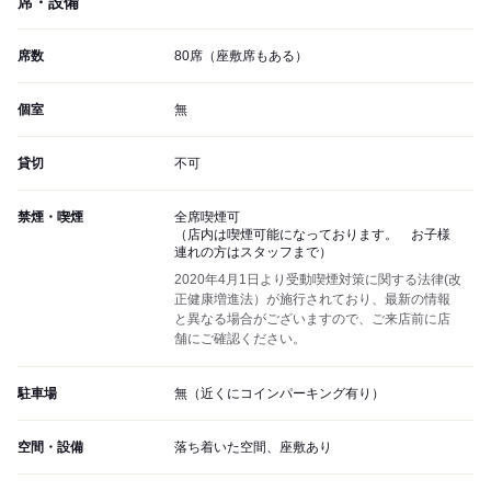
席・設備
席数
80席（座敷席もある）
個室
無
貸切
不可
禁煙・喫煙
全席喫煙可
（店内は喫煙可能になっております。 お子様
連れの方はスタッフまで）
2020年4月1日より受動喫煙対策に関する法律(改
正健康増進法）が施行されており、最新の情報
と異なる場合がございますので、ご来店前に店
舗にご確認ください。
駐車場
無（近くにコインパーキング有り）
空間・設備
落ち着いた空間、座敷あり