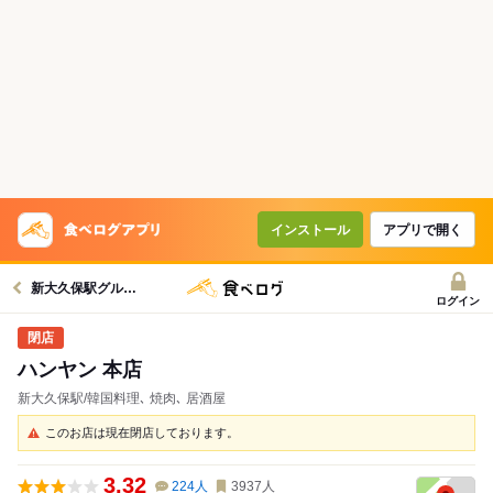
インストール
アプリで開く
新大久保駅グルメへ
ログイン
ハンヤン 本店
新大久保駅/韓国料理､ 焼肉､ 居酒屋
このお店は現在閉店しております。
3.32
224
人
3937
人