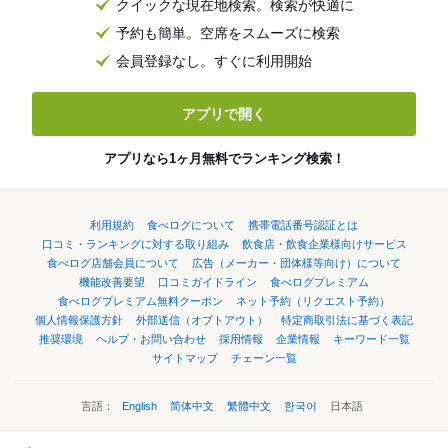
クイックな現在地検索。検索が快適に
予約も簡単。空席をスムーズに検索
会員登録なし。すぐに利用開始
アプリで開く
アプリなら1ヶ月無料でランキング検索！
利用規約
食べログについて
携帯電話番号認証とは
口コミ・ランキングに対する取り組み
飲食店・飲食企業様向けサービス
食べログ店舗会員について
広告（メーカー・団体様等向け）について
機能改善要望
口コミガイドライン
食べログプレミアム
食べログプレミアム無料クーポン
ネット予約（リクエスト予約）
個人情報保護方針
外部送信（オプトアウト）
特定商取引法に基づく表記
推奨環境
ヘルプ・お問い合わせ
採用情報
企業情報
キーワード一覧
サイトマップ
チェーン一覧
言語：
English
简体中文
繁體中文
한국어
日本語