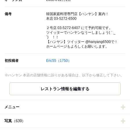
備考
韓国家庭料理専門店【ハンヤン】案内！
本店 03-5272-6500
２号店 03-5272-6407 にて予約可能です。
ツイッターでハンヤンなうーしましょう(｀_
´)ゞ！！
【ハンヤン】ツイッター @hanyang6500で！
ホームページもよろしくお願いします。
初投稿者
Eric55
（1750）
※ハンヤン 本店の店舗情報に誤りがある場合は、以下から修正して下さい。
レストラン情報を編集する
メニュー
写真
（639）