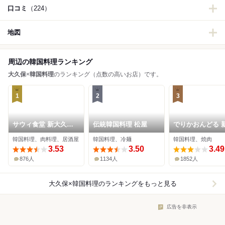
口コミ
（224）
地図
周辺の韓国料理ランキング
大久保
×
韓国料理
のランキング（点数の高いお店）です。
1
2
3
サウィ食堂 新大久保2
伝統韓国料理 松屋
でりかおんどる 
号店
久保本店
韓国料理、肉料理、居酒屋
韓国料理、冷麺
韓国料理、焼肉
3.53
3.50
3.49
876人
1134人
1852人
大久保×韓国料理
のランキングをもっと見る
広告を非表示