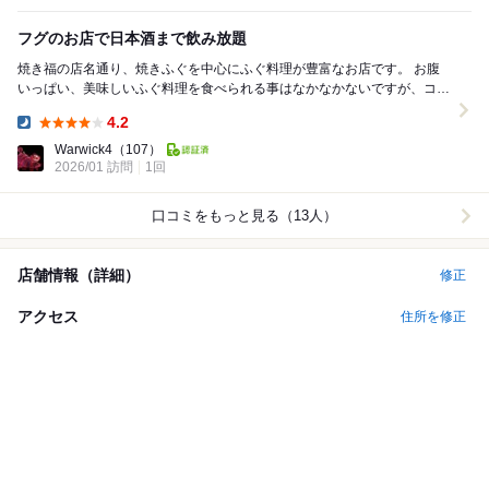
フグのお店で日本酒まで飲み放題
焼き福の店名通り、焼きふぐを中心にふぐ料理が豊富なお店です。 お腹
いっぱい、美味しいふぐ料理を食べられる事はなかなかないですが、コー
スに大満足！ と思ったら、飲み放題メニューに...
4.2
Dinner:
Warwick4
（107）
2026/01 訪問
1回
口コミをもっと見る（13人）
店舗情報（詳細）
修正
アクセス
住所を修正