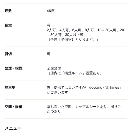
席数
46席
個室
有
2人可、4人可、6人可、8人可、10～20人可、20
～30人可、30人以上可
（全席【半個室】となります。）
貸切
可
禁煙・喫煙
全席禁煙
（店内に「喫煙ルーム」設置あり）
駐車場
無（提携ではないですが「docomoビルTimes」
がございます）
空間・設備
落ち着いた空間、カップルシートあり、掘りご
たつあり
メニュー