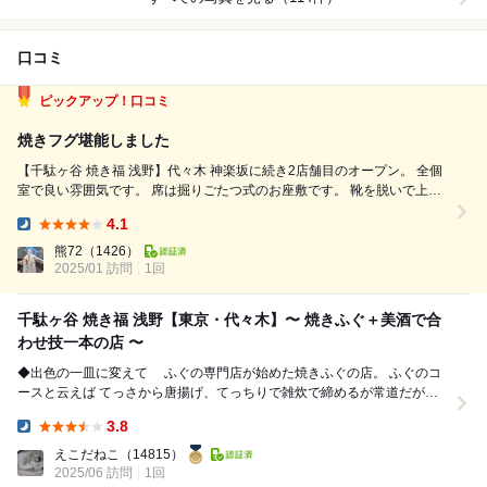
口コミ
ピックアップ！口コミ
焼きフグ堪能しました
【千駄ヶ谷 焼き福 浅野】代々木 神楽坂に続き2店舗目のオープン。 全個
室で良い雰囲気です。 席は掘りごたつ式のお座敷です。 靴を脱いで上が
るのが、ちょっと面倒。 焼きフグコース（飲み放題）12,000円。 メニュ
4.1
ーはこれ一本。 焼きフグ美味しいです。 甘辛ジャンで食べま...
Dinner:
熊72
（1426）
2025/01 訪問
1回
千駄ヶ谷 焼き福 浅野【東京・代々木】〜 焼きふぐ＋美酒で合
わせ技一本の店 〜
◆出色の一皿に変えて ふぐの専門店が始めた焼きふぐの店。 ふぐのコ
ースと云えば てっさから唐揚げ、てっちりで雑炊で締めるが常道だが、
こちらはてっさから唐...
3.8
Dinner:
えこだねこ
（14815）
2025/06 訪問
1回