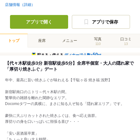
店舗情報（詳細）
アプリで開く
アプリで保存
写真
口コミ
トップ
座席
メニュー
110
13
50
貯まる・使える
ディナーで人数×
pt
【代々木駅徒歩3分 新宿駅徒歩5分】全席半個室・大人の隠れ家で
「厚切り焼きふぐ」デート
年中、最高に旨い焼きふぐが味わえる【千駄ヶ谷 焼き福 浅野】
新宿駅南口のニトリ～代々木駅の間。
繁華街の雑踏を離れた閑静なエリア。
Docomoタワーの真横に、まさに知る人ぞ知る「隠れ家エリア」です。
豪快に大ぶりカットされた焼きふぐは、食べ応え抜群。
厚切りの身を口いっぱいに頬張る喜び・・・
「安い居酒屋卒業」
「ちょっと良い大人時間」