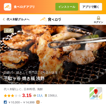
インストール
アプリで開く
代々木駅グルメへ
ログイン
公式
話題の「焼きふぐ専門店」2号店が誕生！
千駄ヶ谷 焼き福 浅野
代々木駅/ふぐ､ 日本料理､ 海鮮
3.15
13
人
1568
人
￥10,000～￥14,999
-