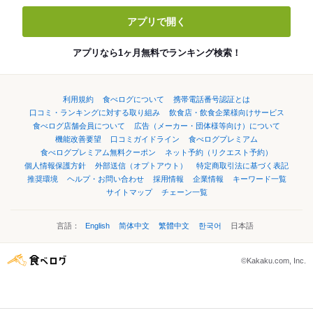
アプリで開く
アプリなら1ヶ月無料でランキング検索！
利用規約
食べログについて
携帯電話番号認証とは
口コミ・ランキングに対する取り組み
飲食店・飲食企業様向けサービス
食べログ店舗会員について
広告（メーカー・団体様等向け）について
機能改善要望
口コミガイドライン
食べログプレミアム
食べログプレミアム無料クーポン
ネット予約（リクエスト予約）
個人情報保護方針
外部送信（オプトアウト）
特定商取引法に基づく表記
推奨環境
ヘルプ・お問い合わせ
採用情報
企業情報
キーワード一覧
サイトマップ
チェーン一覧
言語：
English
简体中文
繁體中文
한국어
日本語
©Kakaku.com, Inc.