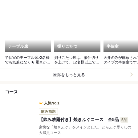
テーブル席
掘りごたつ
半個室
半個室のテーブル席♪2名様
掘りごたつ席は、簾仕切り
天井のみが解放され
でも気兼ねなく★ 電車が見
を上げて、12名様以上でも
タイプの半個室です
れるのも嬉しい^ ^
ご利用可能！ご相談くださ
は扉。通路の人は気
いw
ません。
座席をもっと見る
コース
人気No.1
飲み放題
【飲み放題付き】焼きふぐコース 全5品
5品
豪快な「焼きふぐ」をメインとした、とらふぐ尽くしの
大満足コース