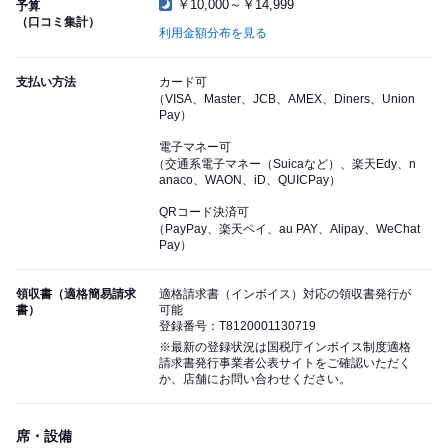
￥10,000～￥14,999
予算
（口コミ集計）
利用金額分布を見る
支払い方法
カード可
（VISA、Master、JCB、AMEX、Diners、Union
Pay）
電子マネー可
（交通系電子マネー（Suicaなど）、楽天Edy、n
anaco、WAON、iD、QUICPay）
QRコード決済可
（PayPay、楽天ペイ、au PAY、Alipay、WeChat
Pay）
領収書（適格簡易請求
適格請求書（インボイス）対応の領収書発行が
書）
可能
登録番号：T8120001130719
※最新の登録状況は国税庁インボイス制度適格
請求書発行事業者公表サイトをご確認いただく
か、店舗にお問い合わせください。
席・設備