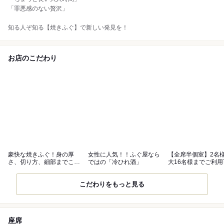
「罪悪感のない贅沢」
知る人ぞ知る【焼きふぐ】で新しい発見を！
お店のこだわり
豪快な焼きふぐ！身の厚
女性に人気！！ふぐ屋なら
【全席半個室】2名
さ、切り方、細部までこだ
ではの「冷ひれ酒」
大16名様までご利用
わった逸品！
こだわりをもっと見る
座席