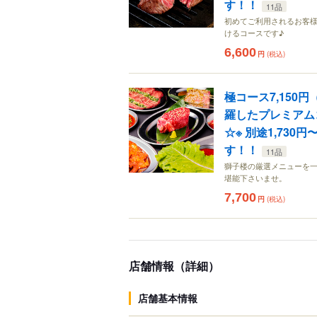
す！！
11品
初めてご利用されるお客様
けるコースです♪
6,600
円
(税込)
極コース7,15
羅したプレミアム
☆※ 別途1,730
す！！
11品
獅子楼の厳選メニューを一
堪能下さいませ。
7,700
円
(税込)
店舗情報（詳細）
店舗基本情報