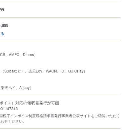
99
,999
見る
JCB、AMEX、Diners）
uicaなど）、楽天Edy、WAON、iD、QUICPay）
、楽天ペイ、Alipay）
ボイス）対応の領収書発行が可能
1147313
は国税庁インボイス制度適格請求書発行事業者公表サイトをご確認いただく
合わせください。