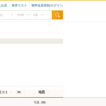
たお店
保存リスト
無料会員登録/ログイン
口コミ
地図
94
写真
(
)
38