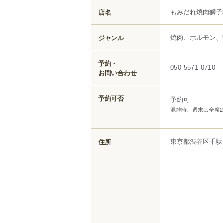
もみだれ焼肉獅子
店名
焼肉、ホルモン、
ジャンル
予約・
050-5571-0710
お問い合わせ
予約可否
予約可
混雑時、週末は全席
東京都
渋谷区
千駄
住所