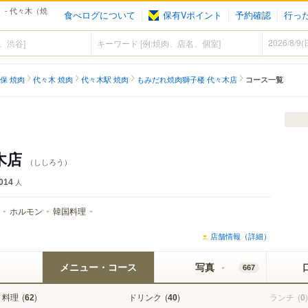
 - 代々木（焼
食べログについて
保有Vポイント
予約確認
行っ
保 焼肉
代々木 焼肉
代々木駅 焼肉
もみだれ焼肉獅子楼 代々木店
コース一覧
木店
（ししろう）
014
人
ホルモン
韓国料理
店舗情報（詳細）
メニュー・コース
写真
667
料理
(
)
ドリンク
(
)
ランチ
(
)
62
40
0