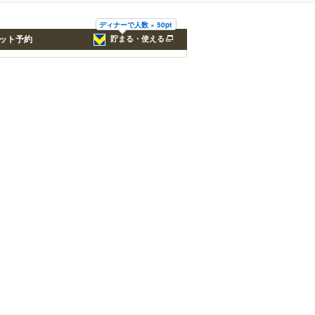
ディナーで人数 × 50pt
ット予約
貯まる・使える