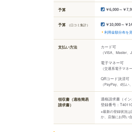
予算
￥6,000～￥7,9
予算
（口コミ集計）
￥10,000～￥14
利用金額分布を
カード可
支払い方法
（VISA、Master、
電子マネー可
（交通系電子マネー（S
QRコード決済可
（PayPay、d払い
適格請求書（イン
領収書（適格簡易
登録番号：T401100
請求書）
※最新の登録状況
か、店舗にお問い