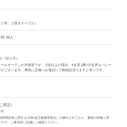
１２席、２階８テーブル）
時 38人
0～30人可）
ールカーテンの半個室です。 5名以上の場合、4名席+隣の2名席セパレー
合がございます。事前に店舗へお電話にて御相談頂けますと幸いです。
こ限定）
煙可
り受動喫煙対策に関する法律(改正健康増進法）が施行されており、最新の情報と異
すので、ご来店前に店舗にご確認ください。