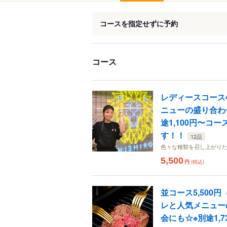
コースを指定せずに予約
コース
レディースコース
ニューの盛り合わ
途1,100円〜コ
す！！
12品
色々な種類を召し上がり
5,500
円
(税込)
並コース5,50
レと人気メニュー
会にも☆※別途1,