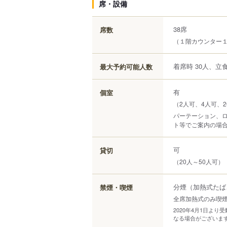
席・設備
38席
席数
（１階カウンター
着席時 30人、立食
最大予約可能人数
有
個室
（2人可、4人可、2
パーテーション、ロ
ト等でご案内の場
可
貸切
（20人～50人可）
分煙（加熱式たば
禁煙・喫煙
全席加熱式のみ喫
2020年4月1日よ
なる場合がございま