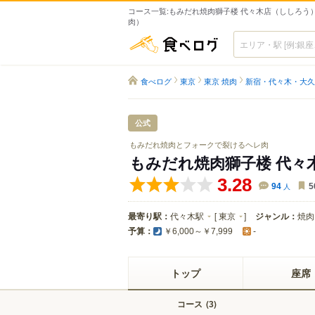
コース一覧:もみだれ焼肉獅子楼 代々木店（ししろう）
肉）
食べログ
食べログ
東京
東京 焼肉
新宿・代々木・大久
公式
もみだれ焼肉とフォークで裂けるヘレ肉
もみだれ焼肉獅子楼 代々
3.28
94
人
5
最寄り駅：
代々木駅
[
東京
]
ジャンル：
焼肉
予算：
￥6,000～￥7,999
-
トップ
座席
コース
(
)
3