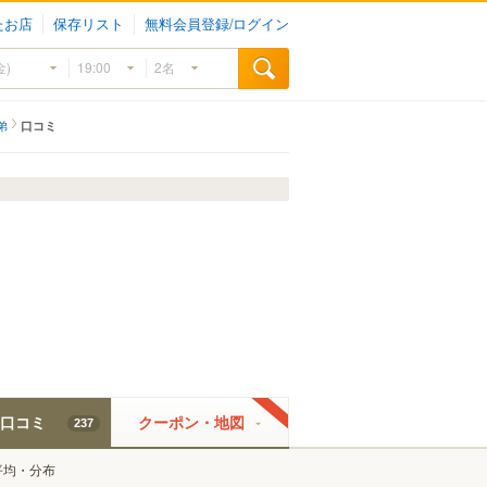
たお店
保存リスト
無料会員登録/ログイン
弟
口コミ
口コミ
クーポン・地図
237
平均・分布