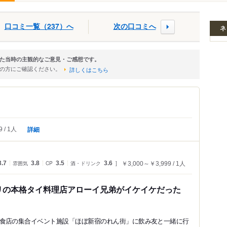
口コミ一覧（237）へ
次の口コミへ
ネ
た当時の主観的なご意見・ご感想です。
店の方にご確認ください。
詳しくはこちら
詳細
9
1人
3.7
雰囲気
3.8
CP
3.5
酒・ドリンク
3.6
￥3,000～￥3,999
1人
リの本格タイ料理店アローイ兄弟がイケイケだった
食店の集合イベント施設「ほぼ新宿のれん街」に飲み友と一緒に行