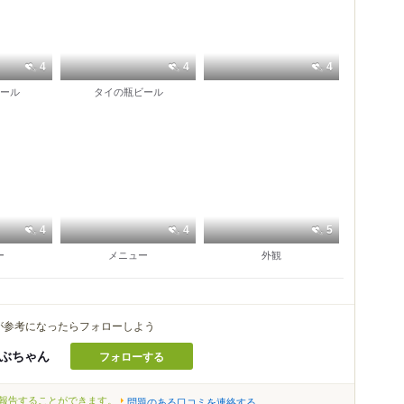
4
4
4
ール
タイの瓶ビール
4
4
5
ー
メニュー
外観
が参考になったらフォローしよう
ぶちゃん
フォローする
報告することができます。
問題のある口コミを連絡する