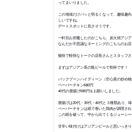
ってまいりました。
この地域だけパッと明るくなって、趣味趣向
しいですね。
デートスポットに良さそうです。
一軒目お邪魔したのがこちら、炭火焼アジア
なんだか不思議なネーミングのこちらのお店
愉快で軽快なトークの店長さんとスタッフさ
まずはアジアン系の瓶ビールで乾杯です！
バックブーンハイディーン（空心菜の炒め物）
ペーパーチキン680円
40代の唐揚げ680円をお願いしました。
唐揚げは20代・30代・40代と３種類あり
ペーパーチキンは紙で巻いた鶏肉が調理され
この紙を破って、中から出てくるジューシー
甘辛い味付けはアジアンビールと思いっきり