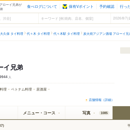
アローイ兄弟が
食べログについて
保有Vポイント
予約確認
行っ
兄弟
大久保 タイ料理
代々木 タイ料理
代々木駅 タイ料理
炭火焼アジアン酒場 アローイ兄
ーイ兄弟
9944
人
料理
ベトナム料理
居酒屋
店舗情報（詳細）
メニュー・コース
写真
1085
)
37