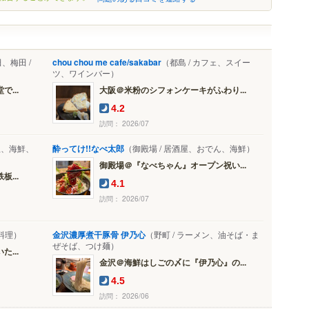
、梅田 /
chou chou me cafe/sakabar
（都島 / カフェ、スイー
ツ、ワインバー）
...
大阪＠米粉のシフォンケーキがふわり...
4.2
訪問： 2026/07
屋、海鮮、
酔ってけ!!なべ太郎
（御殿場 / 居酒屋、おでん、海鮮）
御殿場＠『なべちゃん』オープン祝い...
...
4.1
訪問： 2026/07
料理）
金沢濃厚煮干豚骨 伊乃心
（野町 / ラーメン、油そば・ま
ぜそば、つけ麺）
...
金沢＠海鮮はしごの〆に『伊乃心』の...
4.5
訪問： 2026/06