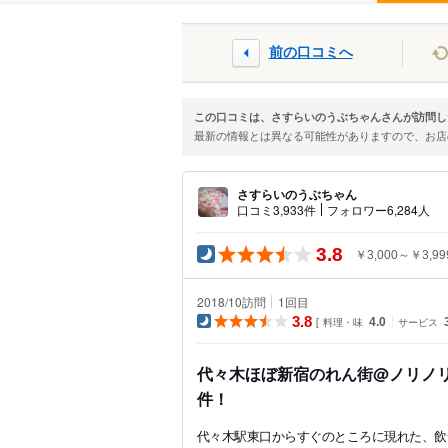
前の口コミへ
この口コミは、さすらいのうぶちゃんさんが訪問し
最新の情報とは異なる可能性がありますので、お
さすらいのうぶちゃん
口コミ3,933件
フォロワー6,284人
3.8
￥3,000～￥3,99
2018/10訪問
1
回目
3.8
料理・味
4.0
サービス
代々木ほぼ新宿のれん街@ノリノ
件！
代々木駅東口からすぐのところに現れた、飲