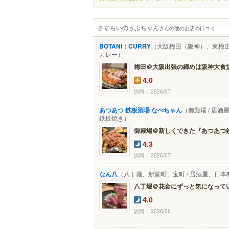
さすらいのうぶちゃん
さんの他のお店の口コミ
BOTANI：CURRY
（大阪梅田（阪神）、東梅田
カレー）
梅田＠大阪出張の締めは阪神大食堂で
4.0
訪問： 2026/07
あつあつ 鉄板酒場 なべちゃん
（御殿場 / 居酒
鉄板焼き）
御殿場＠新しくできた『あつあつ鉄板
4.3
訪問： 2026/07
なん八
（八丁堀、新富町、宝町 / 居酒屋、日本
八丁堀＠花金にずっと気になっていた
4.0
訪問： 2026/06