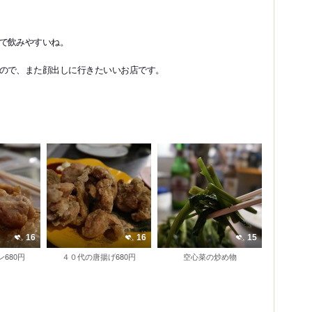
で飲みやすいね。
ので、また顔出しに行きたいいお店です。
16
16
15
680円
４０代の唐揚げ680円
空心菜の炒め物