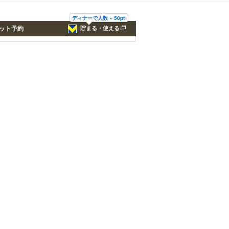
ディナーで人数 × 50pt
ット予約
貯まる・使える