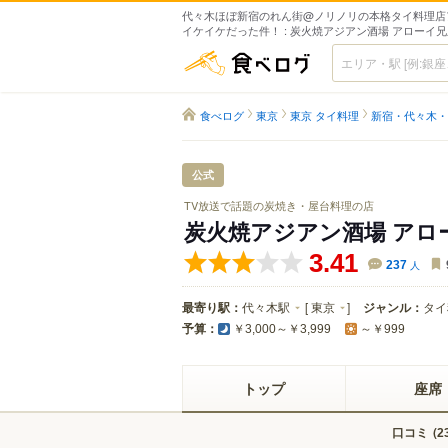
代々木ほぼ新宿のれん街@ノリノリの本格タイ料理店
イケイケだった件！ : 炭火焼アジアン酒場 アローイ
食べログ
食べログ
東京
東京 タイ料理
新宿・代々木・
公式
TV放送で話題の炭焼き・屋台料理の店
炭火焼アジアン酒場 アロ
3.41
237
人
最寄り駅：
代々木駅
[
東京
]
ジャンル：
タイ
予算：
￥3,000～￥3,999
～￥999
トップ
座席
口コミ
(
2