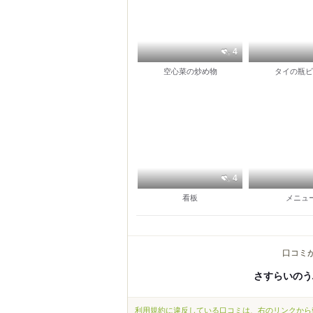
4
空心菜の炒め物
タイの瓶ビ
4
看板
メニュ
口コミ
さすらいのう
利用規約に違反している口コミは、右のリンクから