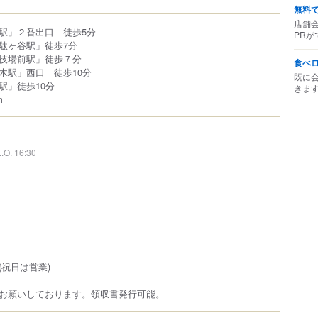
無料
店舗
駅」２番出口 徒歩5分
PRが
駄ヶ谷駅」徒歩7分
技場前駅」徒歩７分
食べ
木駅」西口 徒歩10分
既に
駅」徒歩10分
きま
m
L.O. 16:30
(祝日は営業)
お願いしております。領収書発行可能。