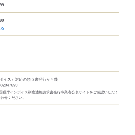
99
99
見る
可
ボイス）対応の領収書発行が可能
2047893
は国税庁インボイス制度適格請求書発行事業者公表サイトをご確認いただく
合わせください。