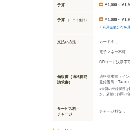
予算
￥1,000～￥1,9
予算
（口コミ集計）
￥1,000～￥1,9
利用金額分布を
カード不可
支払い方法
電子マネー不可
QRコード決済不
適格請求書（イン
領収書（適格簡易
登録番号：T401000
請求書）
※最新の登録状況
か、店舗にお問い
サービス料・
チャージ料なし
チャージ