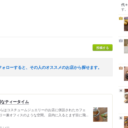
代々
す。
1
2
投稿する
フォローすると、その人のオススメのお店から探せます。
3
4
別なティータイム
ちらはコスチュームジュエリーのお店に併設されたカフェ
ー兼オフィスのような空間。 店内に入るとまず目に飛...
5
問
1回