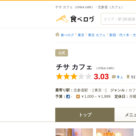
チサ カフェ（chisa cafe） - 北参道（カフェ）
食べログ
食べログ
東京
東京 カフェ
新宿・代々木・大
公式
チサ カフェ
（chisa cafe）
3.03
9
人
51
最寄り駅：
北参道駅
[
東京
]
ジャンル：
カフ
予算：
定休日：
月
-
￥1,000～￥1,999
トップ
メニ