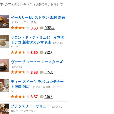
木×カフェ
のランキング
（点数の高いお店）
で
ベーカリー&レストラン 沢村 新宿
（パン、カフェ、洋食）
3.63
2055
人
サロン・ド・テ・ミュゼ イマダ
ミナコ 新宿タカシマヤ店
（カフェ、
ケーキ）
3.60
282
人
ヴァーヴ コーヒー ロースターズ
（カフェ）
3.58
525
人
ティー スイーツ ラボ コンテナー
ト 南新宿店
（カフェ、かき氷、スイー
ツ）
3.57
249
人
ブラッスリー・サリュー
（カフェ、
カレー、パンケーキ）