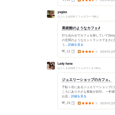
yagiza
口コミ 2,022件
フォロワー 768人
美術館のようなカフェ♪
打ち合わせでカフェを探していてGoo
の玄関のようなエントランスでまさに
う...
詳細を見る
2024/03 訪
？
12
Lady hana
口コミ 6,029件
フォロワー 2,199人
ジュエリーショップのカフェ。
千駄ヶ谷にあるジュエリーショップに
ころにあり小さな看板が目印。 一軒
お店...
詳細を見る
2023/03 訪
？
19