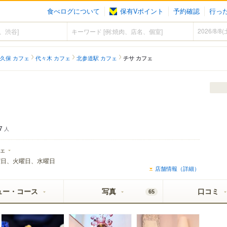
食べログについて
保有Vポイント
予約確認
行っ
久保 カフェ
代々木 カフェ
北参道駅 カフェ
チサ カフェ
7
人
ェ
曜日、火曜日、水曜日
店舗情報（詳細）
ュー・コース
写真
口コミ
65