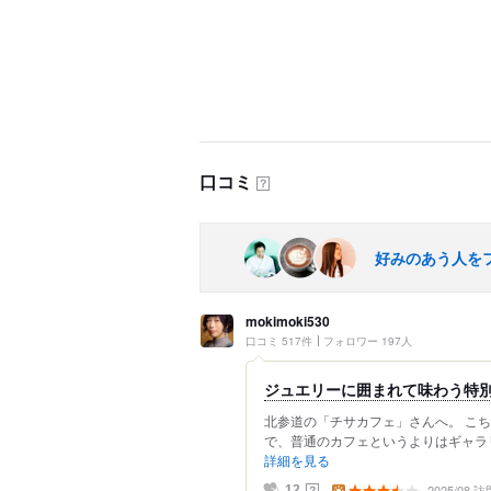
口コミ
？
好みのあう人を
mokimoki530
口コミ 517件
フォロワー 197人
ジュエリーに囲まれて味わう特
北参道の「チサカフェ」さんへ。 こ
で、普通のカフェというよりはギャラリ
詳細を見る
2025/08 訪
？
12