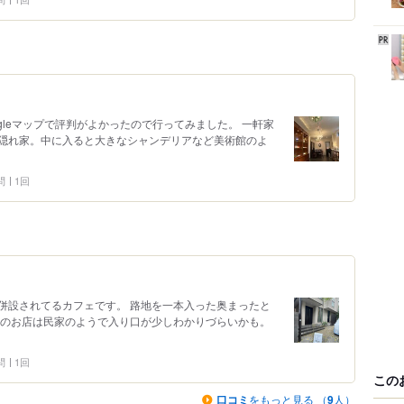
gleマップで評判がよかったので行ってみました。 一軒家
隠れ家。中に入ると大きなシャンデリアなど美術館のよ
問
1回
併設されてるカフェです。 路地を一本入った奥まったと
家のお店は民家のようで入り口が少しわかりづらいかも。
問
1回
この
口コミ
をもっと見る （
9
人）