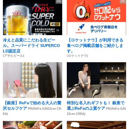
PR
PR
冷えと品質にこだわる生ビー
【ロケットナウ】が利用できる
ル。スーパードライ SUPERCO
食べログ掲載店舗をご紹介しま
LD認定店
す。
(アサヒビール)
(ロケットナウ)
【銀座】ReFaで始める大人の贅
特別な名入れギフトも！ 銀座で
沢セルフケア
選ぶReFaの上質ケア
PR(ReFa GINZA on CR
PR(ReFa GIN
EA)
ZA on CREA)