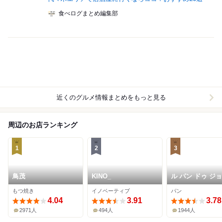
食べログまとめ編集部
近くのグルメ情報まとめをもっと見る
周辺のお店ランキング
1
2
3
鳥茂
KINO_
ル パン ドゥ ジ
ル･ロブション 
もつ焼き
イノベーティブ
パン
マン新宿店
4.04
3.91
3.78
2971人
494人
1944人