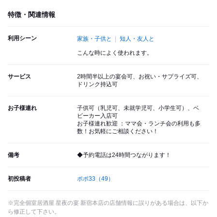
特徴・関連情報
利用シーン
家族・子供と
知人・友人と
こんな時によく使われます。
サービス
2時間半以上の宴会可、お祝い・サプライズ可、
ドリンク持込可
お子様連れ
子供可（乳児可、未就学児可、小学生可）、ベ
ビーカー入店可
お子様連れ歓迎 ：ママ会・ランチ会の利用も多
数！お気軽にご相談ください！
備考
◆予約電話は24時間つながります！
初投稿者
ポポ33
（49）
※完全個室居酒屋 星夜の宴 新宿本店の店舗情報に誤りがある場合は、以下か
ら修正して下さい。