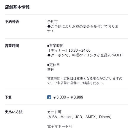
店舗基本情報
予約可否
予約可
◆ご予約によりお昼の宴会も受付けておりま
す！
営業時間
■営業時間
【ディナー】16:30～24:00
◆クーポンで、料理orドリンクが全品20％OFF
■定休日
無休
営業時間・定休日は変更となる場合がございますの
で、ご来店前に店舗にご確認ください。
￥3,000～￥3,999
予算
支払い方法
カード可
（VISA、Master、JCB、AMEX、Diners）
電子マネー不可