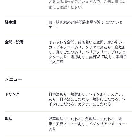
と異なる場合がございますので、ご来店前に店
舗にご確認ください。
駐車場
無（駅直結の24時間駐車場が近くにございま
す！）
空間・設備
オシャレな空間、落ち着いた空間、席が広い、
カップルシートあり、ソファー席あり、座敷あ
り、掘りごたつあり、バリアフリー、プロジェ
クターあり、電源あり、無料Wi-Fiあり、車椅子
で入店可
メニュー
ドリンク
日本酒あり、焼酎あり、ワインあり、カクテル
あり、日本酒にこだわる、焼酎にこだわる、ワ
インにこだわる、カクテルにこだわる
料理
野菜料理にこだわる、魚料理にこだわる、健
康・美容メニューあり、ベジタリアンメニュー
あり