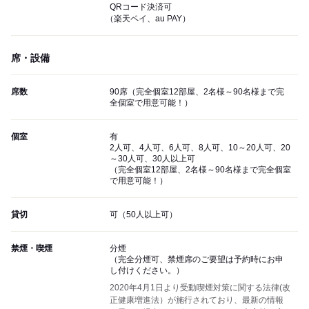
QRコード決済可
（楽天ペイ、au PAY）
席・設備
席数
90席（完全個室12部屋、2名様～90名様まで完
全個室で用意可能！）
個室
有
2人可、4人可、6人可、8人可、10～20人可、20
～30人可、30人以上可
（完全個室12部屋、2名様～90名様まで完全個室
で用意可能！）
貸切
可（50人以上可）
禁煙・喫煙
分煙
（完全分煙可、禁煙席のご要望は予約時にお申
し付けください。）
2020年4月1日より受動喫煙対策に関する法律(改
正健康増進法）が施行されており、最新の情報