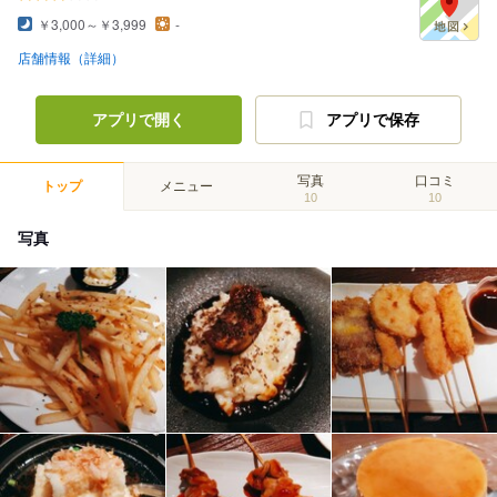
￥3,000～￥3,999
-
店舗情報（詳細）
アプリで開く
アプリで保存
写真
口コミ
トップ
メニュー
10
10
写真