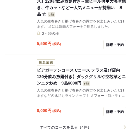
ス】120分飲み放題付き～生ビール付◆大海老焼
き、牛カットなどー人気メニューが勢揃い ８
品 ☆
8品
人気の生春巻きと揚げ春巻きの両方をお楽しみいただけ
ます。 〆には鶏肉のフォーをご用意しました。
2～99名様
5,500
円
(税込)
詳細・予約
飲み放題
ビアガーデンコース Cコース テラス及び店内
120分飲み放題付き】ダックグリルや空芯菜とニ
ンニク炒め 9品6000円
9品
人気の生春巻きと揚げ春巻きの両方をお楽しみいただけ
ますなどの逸品もラインナップ！ 〆フォー（鶏・牛）を
ご用意しました。
6,000
円
(税込)
詳細・予約
すべてのコースを見る（4件）