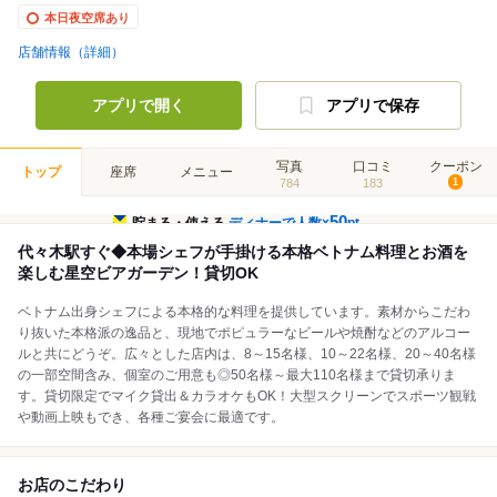
本日夜空席あり
店舗情報（詳細）
アプリで開く
アプリで保存
写真
口コミ
クーポン
トップ
座席
メニュー
784
183
1
50
貯まる・使える
ディナーで人数×
pt
代々木駅すぐ◆本場シェフが手掛ける本格ベトナム料理とお酒を
楽しむ星空ビアガーデン！貸切OK
ベトナム出身シェフによる本格的な料理を提供しています。素材からこだわ
り抜いた本格派の逸品と、現地でポピュラーなビールや焼酎などのアルコー
ルと共にどうぞ。広々とした店内は、8～15名様、10～22名様、20～40名様
の一部空間含み、個室のご用意も◎50名様～最大110名様まで貸切承りま
す。貸切限定でマイク貸出＆カラオケもOK！大型スクリーンでスポーツ観戦
や動画上映もでき、各種ご宴会に最適です。
お店のこだわり