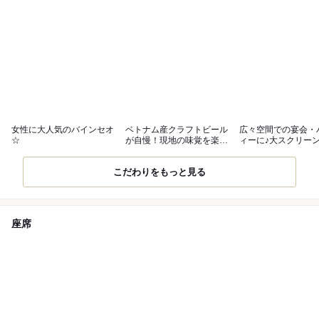
女性に大人気のバインセオ
ベトナム産クラフトビール
広々空間での宴会・
☆
が自慢！現地の味覚を楽し
ィーに♪大スクリー
もう
オケ完備
こだわりをもっと見る
座席