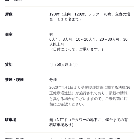
席数
190席（店内 120席、テラス 70席、立食の場
合 １１０名まで）
個室
有
6人可、8人可、10～20人可、20～30人可、30
人以上可
（日付によって、ご承ります。）
貸切
可（50人以上可）
禁煙・喫煙
分煙
2020年4月1日より受動喫煙対策に関する法律(改
正健康増進法）が施行されており、最新の情報
と異なる場合がございますので、ご来店前に店
舗にご確認ください。
駐車場
無（NTTドコモタワーの地下に、40台までの有
料駐車場あり）