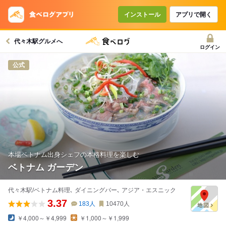
コースで使えるクーポン
戻る
インストール
アプリで開く
代々木駅グルメへ
クーポンを利用せず予約する
ログイン
公式
本場ベトナム出身シェフの本格料理を楽しむ
ベトナム ガーデン
代々木駅/ベトナム料理､ ダイニングバー､ アジア・エスニック
3.37
183
人
10470
人
￥4,000～￥4,999
￥1,000～￥1,999