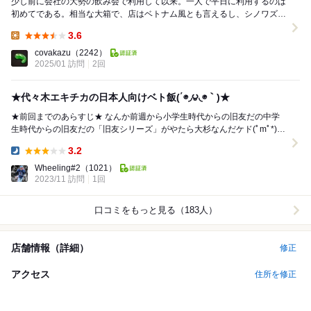
少し前に会社の大勢の飲み会で利用して以来。一人で平日に利用するのは
初めてである。相当な大箱で、店はベトナム風とも言えるし、シノワズリ
とも言える雰囲気で落ち着いている。平日のランチは...
3.6
Lunch:
covakazu
（2242）
2025/01 訪問
2回
★代々木エキチカの日本人向けベト飯(΄◉◞౪◟◉｀)★
★前回までのあらすじ★ なんか前週から小学生時代からの旧友だの中学
生時代からの旧友だの「旧友シリーズ」がやたら大杉なんだケド(ﾟmﾟ*)ﾌﾟ
ｯ その締め括り的サムシングでこの日は...
3.2
Dinner:
Wheeling#2
（1021）
2023/11 訪問
1回
口コミをもっと見る（183人）
店舗情報（詳細）
修正
アクセス
住所を修正