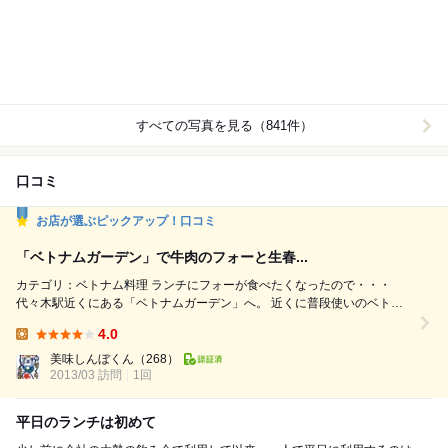
すべての写真を見る（841件）
口コミ
お店が選ぶピックアップ！口コミ
「ベトナムガーデン」で牛肉のフォーと生春...
カテゴリ：ベトナム料理 ランチにフォーが食べたくなったので・・・
代々木駅近くにある「ベトナムガーデン」へ。 近くに普段使いのベトナ
ム料理店があるのは ちょっと、うれしい (*^_^*) シェフが替わったよう
4.0
なので、 ちょっと偵察の気持ちもあって・・・。 ランチタイムメニュー
Lunch:
は、こちら。 私はＥのフォー＋生春巻き＋サラダのセットを選び、 ドリ
美味しんぼくん
（268）
ンクに、ベトナムアイスコーヒーのタピオカ...
2013/03 訪問
1回
平日のランチは初めて