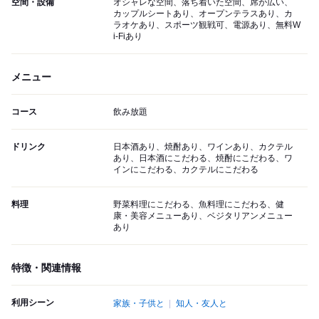
空間・設備
オシャレな空間、落ち着いた空間、席が広い、
カップルシートあり、オープンテラスあり、カ
ラオケあり、スポーツ観戦可、電源あり、無料W
i-Fiあり
メニュー
コース
飲み放題
ドリンク
日本酒あり、焼酎あり、ワインあり、カクテル
あり、日本酒にこだわる、焼酎にこだわる、ワ
インにこだわる、カクテルにこだわる
料理
野菜料理にこだわる、魚料理にこだわる、健
康・美容メニューあり、ベジタリアンメニュー
あり
特徴・関連情報
利用シーン
家族・子供と
知人・友人と