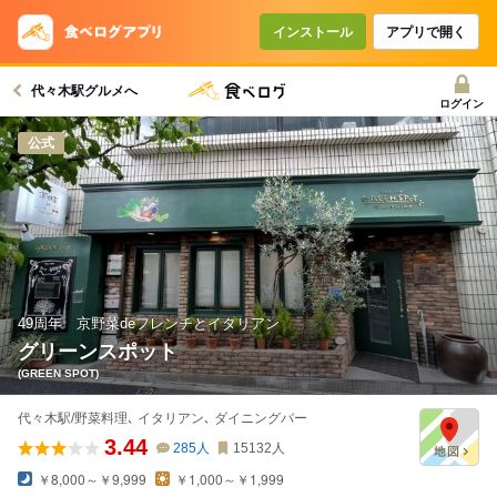
インストール
アプリで開く
代々木駅グルメへ
ログイン
公式
49周年 京野菜deフレンチとイタリアン
グリーンスポット
(GREEN SPOT)
代々木駅/野菜料理､ イタリアン､ ダイニングバー
3.44
285
人
15132
人
￥8,000～￥9,999
￥1,000～￥1,999