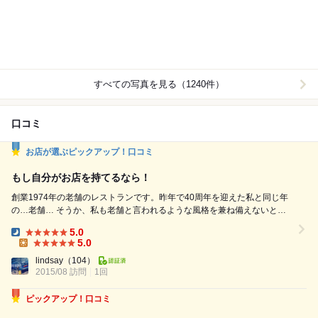
すべての写真を見る（1240件）
口コミ
お店が選ぶピックアップ！口コミ
もし自分がお店を持てるなら！
創業1974年の老舗のレストランです。昨年で40周年を迎えた私と同じ年
の…老舗… そうか、私も老舗と言われるような風格を兼ね備えないとな
らない歳なんですね、しっかりせねば！ こちらは、私の大切な大切な場
5.0
所で、秘密にしたいチャンピオンかな。 完全に私の思い込みですが、夜
Dinner:
5.0
の店内は、まるでパリにいるような気持ちになります。 芸術家が好むイ
Lunch:
lindsay
（104）
ンテリアに感じます。本当のオシャレとはこういうのか...
2015/08 訪問
1回
ピックアップ！口コミ