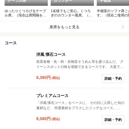
テーブル席
カウンター
半個室
ゆったりくつろげるテーブ
1名様でもご安心。くつろ
半個室のソファ席ご
ル席。（現在は席間隔をあ
ぎのカウンター風席。（現
す。（現在ご使用の
けております。）
在は席間隔をあけておりま
相談させていただい
す。）
ます。）
座席をもっと見る
コース
洋風 懐石コース
前菜各種・魚・肉・名物韮そうめん等を盛り込んだ、 グ
リーンスポットの味を堪能できるコースです。 大皿での
取りわけでなく、 お一人様ずつご提供させていただきま
す。 ●飲み放題 2時間 2,750円もご用意しておりま
6,380
円
(税込)
詳細・予約
す。 詳しくはお問い合わせください。
プレミアムコース
「洋風 懐石コース」をベースに、 その日に入荷した旬の
素材など、 特選素材をプラスしたリッチなコース。
1000円ちょっとプラスで特選素材を楽しめる たいへん
お得なコースです。 お料理は大皿での取り分けでなく、
8,580
円
(税込)
詳細・予約
お一人様ずつの盛り付けでご提供いたします。 ●飲み放
題 2時間 2,970円(税込)もご用意しております。 詳し