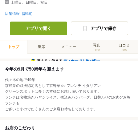
土曜日、日曜日、祝日
店舗情報（詳細）
アプリで開く
アプリで保存
写真
口コミ
トップ
座席
メニュー
1168
285
50
貯まる・使える
ディナーで人数×
pt
今年の9月で50周年を迎えます
代々木の地で49年
京野菜の取扱認定店として京野菜 de フレンチ イタリアン
グリーンスポットは多くの皆様にお越し頂いております。
ランチは名物焼きハヤシライス、煮込みハンバーグ、日替わりのお肉orお魚
ランチも
ございますのでたくさんのご来店お待ちしております。
お店のこだわり