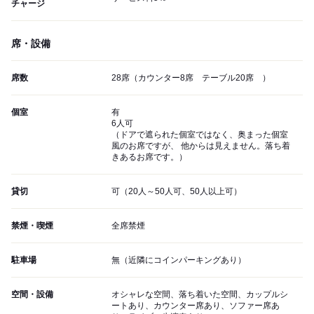
チャージ
席・設備
席数
28席（カウンター8席 テーブル20席 ）
個室
有
6人可
（ドアで遮られた個室ではなく、奥まった個室
風のお席ですが、 他からは見えません。落ち着
きあるお席です。）
貸切
可（20人～50人可、50人以上可）
禁煙・喫煙
全席禁煙
駐車場
無（近隣にコインパーキングあり）
空間・設備
オシャレな空間、落ち着いた空間、カップルシ
ートあり、カウンター席あり、ソファー席あ