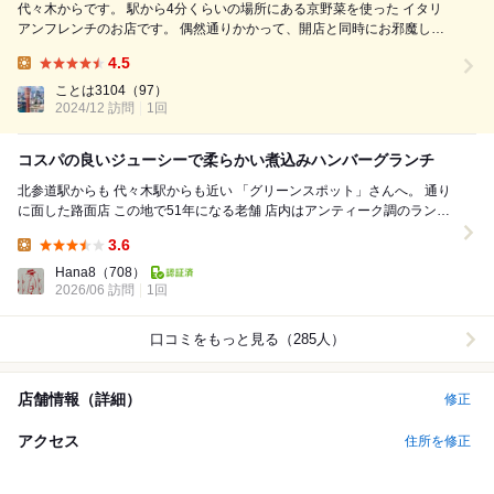
代々木からです。 駅から4分くらいの場所にある京野菜を使った イタリ
アンフレンチのお店です。 偶然通りかかって、開店と同時にお邪魔しま
した。 1番人気のプレートランチ。 鶏のローストと鰤のホワイトソース
4.5
の生姜風味。 特に気に入ったのは鰤の下には大根。 鰤のソース生姜がき
Lunch:
いていてサッパリ...
ことは3104
（97）
2024/12 訪問
1回
コスパの良いジューシーで柔らかい煮込みハンバーグランチ
北参道駅からも 代々木駅からも近い 「グリーンスポット」さんへ。 通り
に面した路面店 この地で51年になる老舗 店内はアンティーク調のランプ
が置かれた 落ち着いた印...
3.6
Lunch:
Hana8
（708）
2026/06 訪問
1回
口コミをもっと見る（285人）
店舗情報（詳細）
修正
アクセス
住所を修正