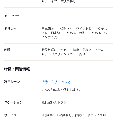
り、ライブ・生演奏あり
メニュー
ドリンク
日本酒あり、焼酎あり、ワインあり、カクテル
あり、日本酒にこだわる、焼酎にこだわる、ワ
インにこだわる
料理
野菜料理にこだわる、健康・美容メニューあ
り、ベジタリアンメニューあり
特徴・関連情報
利用シーン
接待
知人・友人と
こんな時によく使われます。
ロケーション
隠れ家レストラン
サービス
2時間半以上の宴会可、お祝い・サプライズ可、