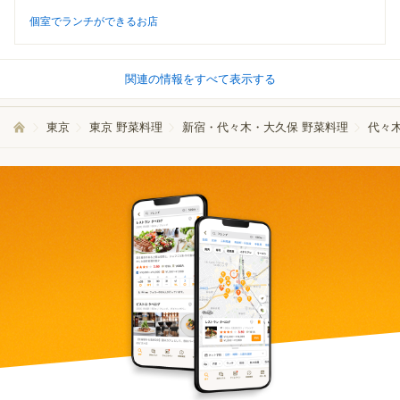
個室でランチができるお店
関連の情報をすべて表示する
東京
東京 野菜料理
新宿・代々木・大久保 野菜料理
代々木