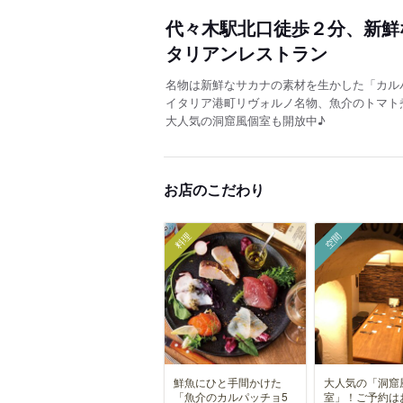
代々木駅北口徒歩２分、新鮮
タリアンレストラン
名物は新鮮なサカナの素材を生かした「カル
イタリア港町リヴォルノ名物、魚介のトマト
大人気の洞窟風個室も開放中♪
お店のこだわり
料理
空間
鮮魚にひと手間かけた
大人気の「洞窟
「魚介のカルパッチョ5
室」！ご予約は