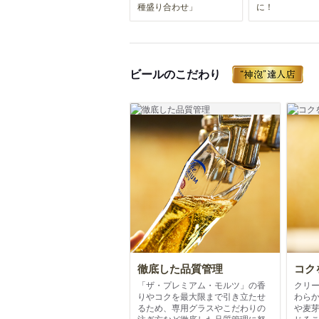
種盛り合わせ」
に！
ビールのこだわり
徹底した品質管理
コク
「ザ・プレミアム・モルツ」の香
クリ
りやコクを最大限まで引き立たせ
わら
るため、専用グラスやこだわりの
や麦
注ぎ方など徹底した品質管理に努
じる