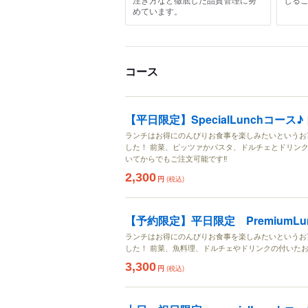
めています。
コース
【平日限定】SpecialLunchコース♪
ランチはお得にのんびりお食事を楽しみたいというお
した！ 前菜、ピッツァかパスタ、ドルチェとドリンク
いてからでもご注文可能です‼
2,300
円
(税込)
【予約限定】平日限定 PremiumLu
ランチはお得にのんびりお食事を楽しみたいというお
した！ 前菜、魚料理、ドルチェやドリンクの付いたお
3,300
円
(税込)