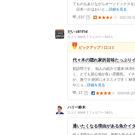
てものもありながらオーソドックスを
日本一かはおいと...
詳細を見る
2021/03
？
537
だい c61f1d
口コミ 566件
フォロワー 850人
ピックアップ！口コミ
代々木の隠れ家的旨味たっぷり
初訪問です。 知人の紹介で週末18:3
く、とても居心地が良い雰囲気。 イ
が、激ウマ 絶対にオススメです！ 鮮
やニョ...
詳細を見る
2024/08 訪
？
37
ハリー鈴木
口コミ 369件
フォロワー 560人
通いたくなる理由がある魚介イ
代々木駅から徒歩2分。新鮮な魚介を主役に