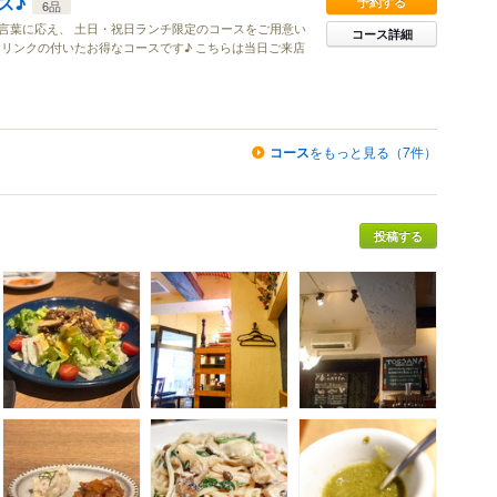
ス♪
予約する
6品
言葉に応え、 土日・祝日ランチ限定のコースをご用意い
コース詳細
リンクの付いたお得なコースです♪ こちらは当日ご来店
コース
をもっと見る（7件）
投稿する