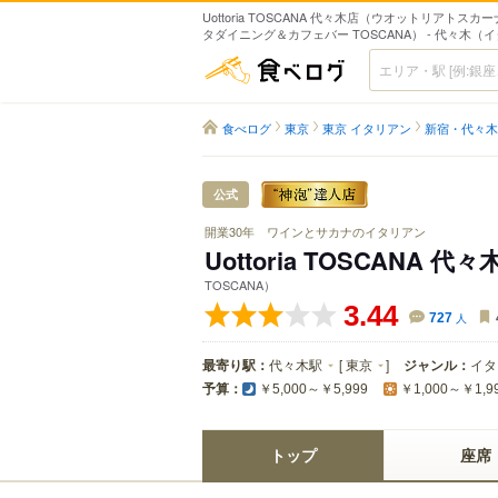
Uottoria TOSCANA 代々木店（ウオットリアトス
タダイニング＆カフェバー TOSCANA） - 代々木（
食べログ
食べログ
東京
東京 イタリアン
新宿・代々木
公式
開業30年 ワインとサカナのイタリアン
Uottoria TOSCANA 代
TOSCANA）
3.44
727
人
最寄り駅：
代々木駅
[
東京
]
ジャンル：
イタ
予算：
￥5,000～￥5,999
￥1,000～￥1,9
トップ
座席