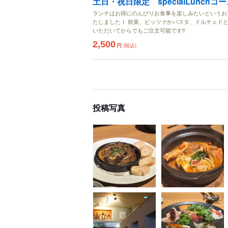
土日・祝日限定 specialLunchコー
ランチはお得にのんびりお食事を楽しみたいというお
たしました！ 前菜、ピッツァかパスタ、ドルチェドと
いただいてからでもご注文可能です‼
2,500
円
(税込)
投稿写真