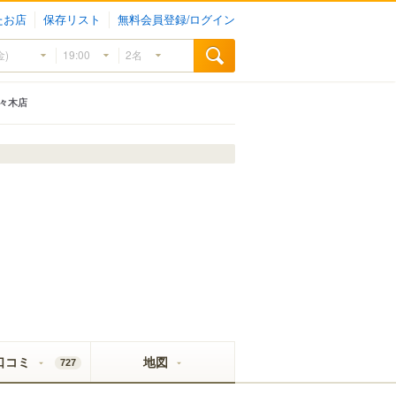
たお店
保存リスト
無料会員登録/ログイン
 代々木店
口コミ
地図
727