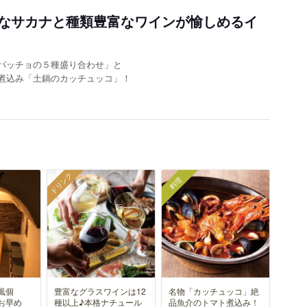
なサカナと種類豊富なワインが愉しめるイ
パッチョの５種盛り合わせ」と
煮込み「土鍋のカッチュッコ」！
ドリンク
料理
風個
豊富なグラスワインは12
名物「カッチュッコ」絶
お早め
種以上♪本格ナチュール
品魚介のトマト煮込み！