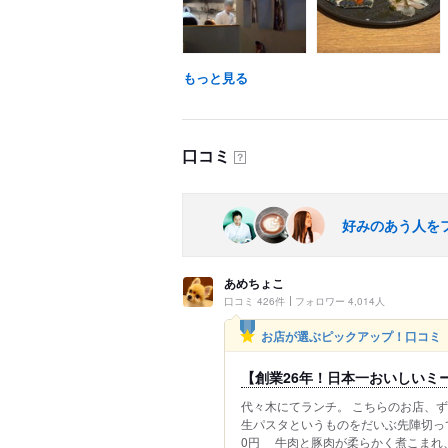
もっと見る
口コミ
？
好みのあう人を
あめちょこ
口コミ 426件
フォロワー 4,014人
お店が選ぶピックアップ！口コミ
【創業26年！日本一おいしいミ
代々木にてランチ。 こちらのお店、ず
生パスタというものをだいぶ先陣切って
0円 牛肉と豚肉が柔らかく煮こまれ