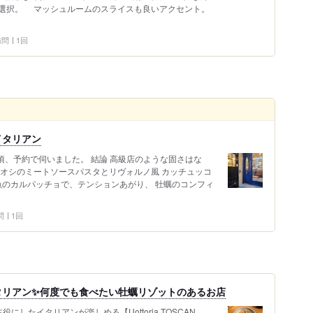
選択。 マッシュルームのスライスも良いアクセント。
 訪問
1回
イタリアン
0頃、予約で伺いました。 結論 高級店のような固さはな
チオシのミートソースパスタとリヴォルノ風 カッチュッコ
魚のカルパッチョで、テンションあがり、 牡蠣のコンフィ
問
1回
タリアン✨何度でも食べたい牡蠣リゾットのあるお店
したイタリアンが楽しめる【Uottoria TOSCAN