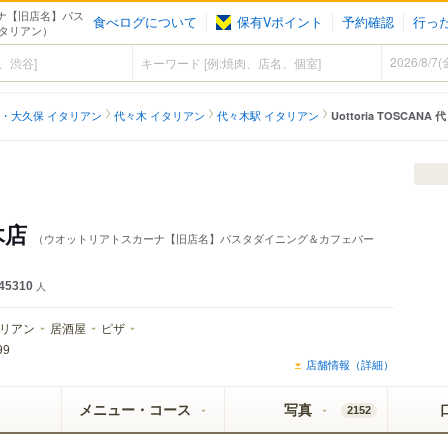
カーナ【旧店名】パス
食べログについて
保有Vポイント
予約確認
行っ
イタリアン）
・大久保 イタリアン
代々木 イタリアン
代々木駅 イタリアン
Uottoria TOSCANA
々木店
（ウオットリアトスカーナ【旧店名】パスタダイニング＆カフェバー
45310
人
リアン
居酒屋
ピザ
99
店舗情報（詳細）
メニュー・コース
写真
2152