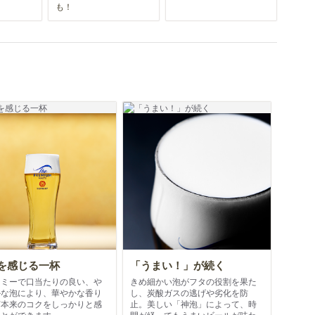
も！
を感じる一杯
「うまい！」が続く
ーミーで口当たりの良い、や
きめ細かい泡がフタの役割を果た
かな泡により、華やかな香り
し、炭酸ガスの逃げや劣化を防
芽本来のコクをしっかりと感
止。美しい「神泡」によって、時
ことができます。
間が経ってもうまいビールが味わ