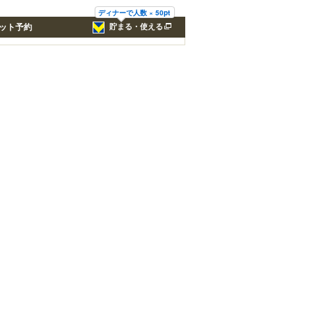
ディナーで人数 × 50pt
ット予約
貯まる・使える