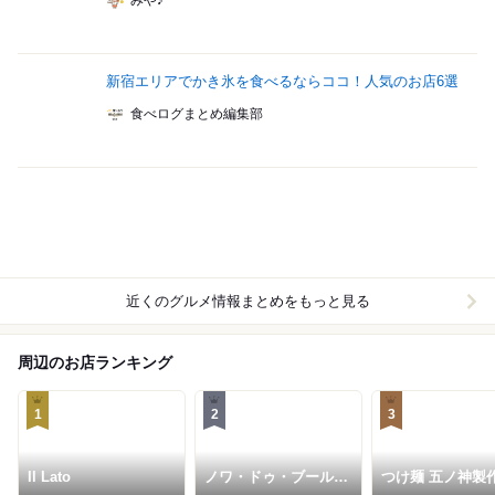
みや♪
新宿エリアでかき氷を食べるならココ！人気のお店6選
食べログまとめ編集部
近くのグルメ情報まとめをもっと見る
周辺のお店ランキング
1
2
3
Il Lato
ノワ・ドゥ・ブール
つけ麺 五ノ神製
新宿伊勢丹店