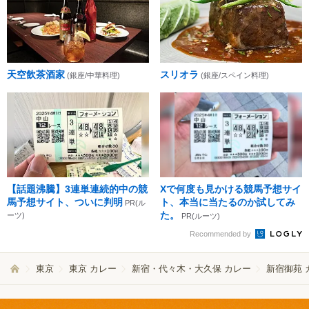
天空飲茶酒家
スリオラ
(銀座/中華料理)
(銀座/スペイン料理)
【話題沸騰】3連単連続的中の競
Xで何度も見かける競馬予想サイ
馬予想サイト、ついに判明
ト、本当に当たるのか試してみ
PR(ル
た。
ーツ)
PR(ルーツ)
Recommended by
東京
東京 カレー
新宿・代々木・大久保 カレー
新宿御苑 