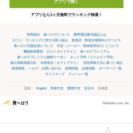
アプリで開く
アプリなら1ヶ月無料でランキング検索！
利用規約
食べログについて
携帯電話番号認証とは
口コミ・ランキングに対する取り組み
飲食店・飲食企業様向けサービス
食べログ店舗会員について
広告（メーカー・団体様等向け）について
機能改善要望
口コミガイドライン
食べログプレミアム
食べログプレミアム無料クーポン
ネット予約（リクエスト予約）
個人情報保護方針
外部送信（オプトアウト）
特定商取引法に基づく表記
推奨環境
ヘルプ・お問い合わせ
採用情報
企業情報
キーワード一覧
サイトマップ
チェーン一覧
言語：
English
简体中文
繁體中文
한국어
日本語
©Kakaku.com, Inc.