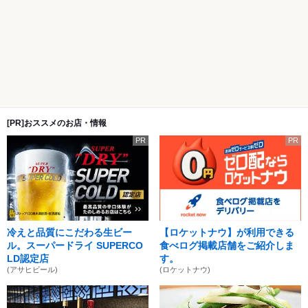
[PR]おススメのお店・情報
PR
PR
冷えと品質にこだわる生ビー
【ロケットナウ】が利用できる
ル。スーパードライ SUPERCO
食べログ掲載店舗をご紹介しま
LD認定店
す。
(アサヒビール)
(ロケットナウ)