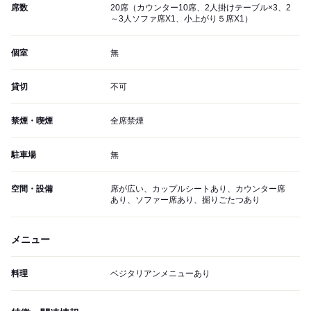
席数
20席（カウンター10席、2人掛けテーブル×3、2
～3人ソファ席X1、小上がり５席X1）
個室
無
貸切
不可
禁煙・喫煙
全席禁煙
駐車場
無
空間・設備
席が広い、カップルシートあり、カウンター席
あり、ソファー席あり、掘りごたつあり
メニュー
料理
ベジタリアンメニューあり