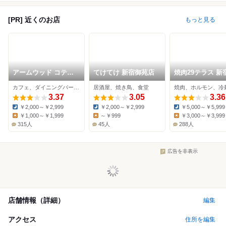
[PR] 近くのお店
もっと見る
アームウッド コテー
てけてけ 新宿御苑店
焼肉29テラス 新
ジ
苑店
カフェ、ダイニングバー、イタリアン
居酒屋、焼き鳥、食堂
焼肉、ホルモン、冷
3.37
3.05
3.36
￥2,000～￥2,999
￥2,000～￥2,999
￥5,000～￥5,999
Dinner:
Dinner:
Dinner:
￥1,000～￥1,999
～￥999
￥3,000～￥3,999
Lunch:
Lunch:
Lunch:
315人
45人
288人
広告を非表示
店舗情報（詳細）
編集
アクセス
住所を編集