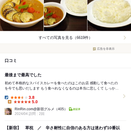
すべての写真を見る（6619件）
広告を非表示
口コミ
最後まで最高でした
初めて本格的なスパイスカレーを食べたのはこのお店 感動して食べたの
を今でも思いだします もう食べれなくなるのは本当に悲しくて しっかり
と味を噛み締めて最後食べました ...
3.8
Dinner:
5.0
Lunch:
RinRin.com@新宿グルメ
（405）
2024/04 訪問
2回
【新宿】 草枕 ／ 辛さ耐性に自信のある方は迷わず10番以