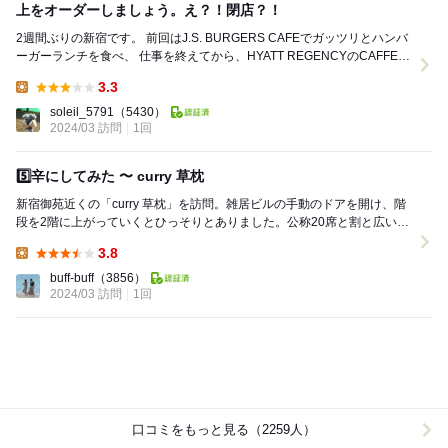
上をオーダーしましょう。え？！閉店？！
2週間ぶりの新宿です。 前回はJ.S. BURGERS CAFEでガッツリとハンバ
ーガーランチを食べ、 仕事を終えてから、HYATT REGENCYのCAFFEで
ドルチェタイム...
3.3
Lunch:
soleil_5791
（5430）
2024/03 訪問
1回
5️⃣辛にしてみた 〜 curry 草枕
新宿御苑近くの「curry 草枕」を訪問。雑居ビルの手動のドアを開け、階
段を2階に上がっていくとひっそりとありました。公称20席と割と広いお
店。しかし店内は満員で中待ちの椅子に女性...
3.8
Lunch:
buff-buff
（3856）
2024/03 訪問
1回
口コミをもっと見る（2259人）