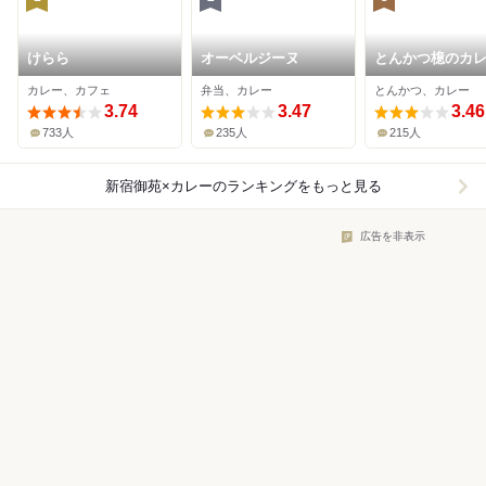
けらら
オーベルジーヌ
とんかつ檍のカ
いっぺこっぺ 新
カレー、カフェ
弁当、カレー
とんかつ、カレー
苑店
3.74
3.47
3.46
733人
235人
215人
新宿御苑×カレー
のランキングをもっと見る
広告を非表示