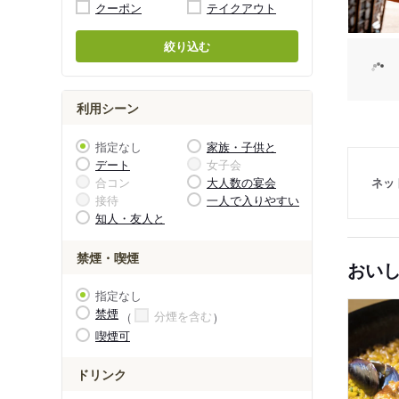
クーポン
テイクアウト
絞り込む
利用シーン
指定なし
家族・子供と
デート
女子会
合コン
大人数の宴会
ネッ
接待
一人で入りやすい
知人・友人と
禁煙・喫煙
おい
指定なし
禁煙
分煙を含む
喫煙可
ドリンク