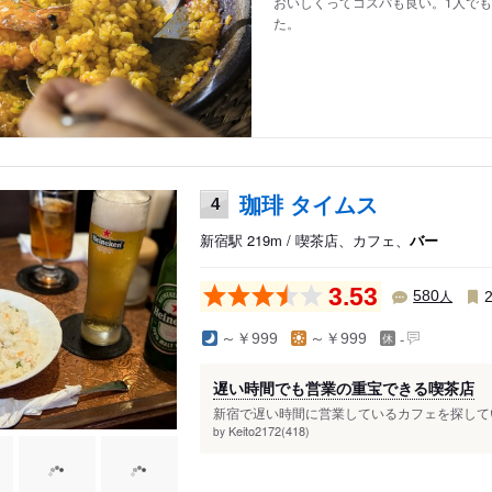
おいしくってコスパも良い。1人で
た。
珈琲 タイムス
4
新宿駅 219m / 喫茶店、カフェ、
バー
3.53
人
580
-
～￥999
～￥999
遅い時間でも営業の重宝できる喫茶店
新宿で遅い時間に営業しているカフェを探してい
Keito2172(418)
by