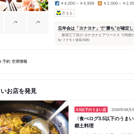
￥4,000～￥4,999
￥2,000～￥2,9
貯まる
忘年会は「ヨナヨナ」で“勝ち”が確定
新宿三丁目の ヨナヨナビアワークス で同僚た
フクモト係長(526)
by
ト予約
空席情報
しいお店を発見
2026年08月0
3.5以下のうまい店
〈食べログ3.5以下のうま
郷土料理