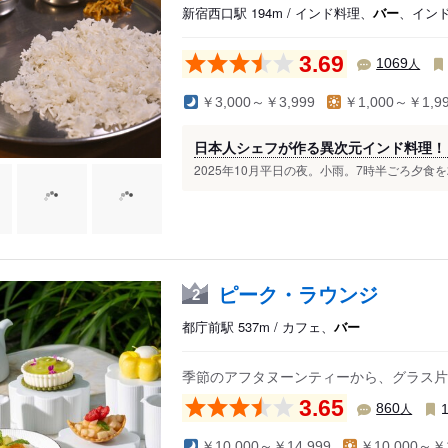
新宿西口駅 194m / インド料理、
バー
、イン
駅
3.69
人
1069
￥3,000～￥3,999
￥1,000～￥1,9
日本人シェフが作る異次元インド料理！
2025年10月平日の夜。小雨。7時半ごろ夕食
ピーク・ラウンジ
2
都庁前駅 537m / カフェ、
バー
季節のアフタヌーンティーから、グラス片
3.65
人
860
￥10,000～￥14,999
￥10,000～￥1