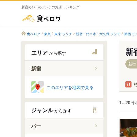
新宿のバーのランチのお店 ランキング
食べログ
食べログ
東京
東京 ランチ
新宿・代々木・大久保 ランチ
新宿 ラ
新
エリア
から探す
新宿
新宿
新宿駅
このエリアを地図で見る
新宿三丁
西新宿駅
1
～
20
件
ジャンル
から探す
新宿西口
東新宿駅
バー
都庁前駅
西新宿五