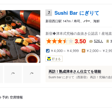
Sushi Bar にぎりて
7
新宿西口駅 147m / 寿司、
バー
、海鮮
新宿◆津本式究極の血抜き公認店！産地直
3.50
人
526
￥4,000～￥4,999
￥2,000～￥2,9
貯まる
再訪！熟成津本さん仕立てを堪能
Sushi bar にぎりて（西新宿） 再訪！究極
ト予約
空席情報