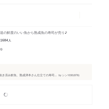
送の鮮度のいい魚から熟成魚の寿司が売り♪
人
31684
99
の血抜き済み鮮魚、熟成津本さん仕立ての寿司...
シン1030(876)
by