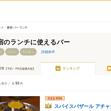
ンチ
新宿 バー ランチ
宿のランチに使えるバー
詳細条件
バー
ランチ
標準
ランキング
【予約・PR店舗優先順】
目駅
を表示
／
全
93
件
駅
スパイスバザール アチャ
1
丁目駅