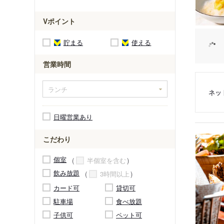
Vポイント
貯まる
使える
営業時間
ネッ
日曜営業あり
こだわり
個室
半個室を含む
飲み放題
3時間以上
カード可
貸切可
駐車場
食べ放題
子供可
ペット可