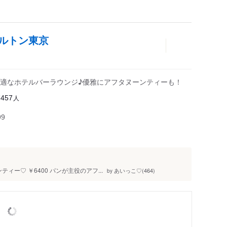
ヒルトン東京
適なホテルバーラウンジ♪優雅にアフタヌーンティーも！
人
7457
99
ィー♡ ￥6400 パンが主役のアフ...
あいっこ♡(464)
by