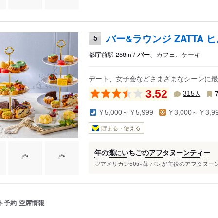
バー&ラウンジ ZATTA 
5
都庁前駅 258m /
バー
、カフェ、ケーキ
デート、女子会などさまざまなシーンに最
3.52
人
315
￥5,000～￥5,999
￥3,000～￥3,9
貯まる・使える
年の瀬にいちごのアフタヌーンティー
♡アメリカン50s×苺 パンが主役のアフタヌーンテ
ト予約
空席情報