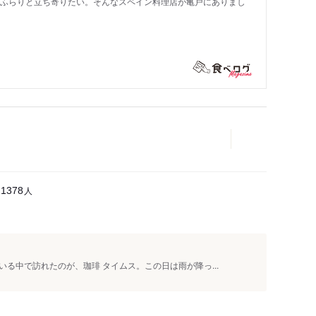
もふらりと立ち寄りたい。そんなスペイン料理店が亀戸にありまし
人
21378
る中で訪れたのが、珈琲 タイムス。この日は雨が降っ...