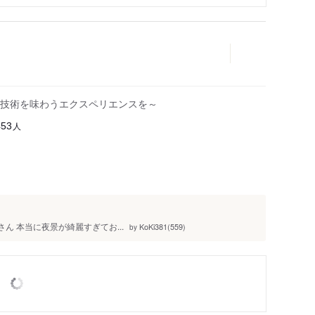
技術を味わうエクスペリエンスを～
人
453
r」さん 本当に夜景が綺麗すぎてお...
KoKi381(559)
by