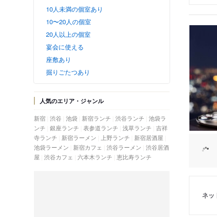
10人未満の個室あり
10〜20人の個室
20人以上の個室
宴会に使える
座敷あり
掘りごたつあり
人気のエリア・ジャンル
新宿
渋谷
池袋
新宿ランチ
渋谷ランチ
池袋ラ
ンチ
銀座ランチ
表参道ランチ
浅草ランチ
吉祥
寺ランチ
新宿ラーメン
上野ランチ
新宿居酒屋
池袋ラーメン
新宿カフェ
渋谷ラーメン
渋谷居酒
屋
渋谷カフェ
六本木ランチ
恵比寿ランチ
ネッ