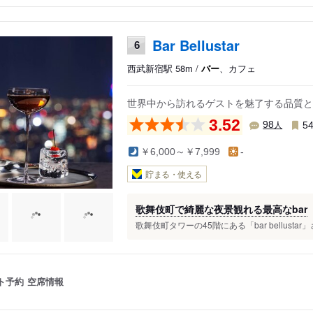
Bar Bellustar
6
西武新宿駅 58m /
バー
、カフェ
世界中から訪れるゲストを魅了する品質と
3.52
人
98
5
￥6,000～￥7,999
-
貯まる・使える
歌舞伎町で綺麗な夜景観れる最高なbar
歌舞伎町タワーの45階にある「bar bellusta
ト予約
空席情報