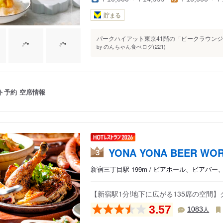
貯まる
パークハイアット東京41階の「ピークラウンジ」で、
のんちゃん食べログ(221)
by
ト予約
空席情報
YONA YONA BEER W
3
新宿三丁目駅 199m / ビアホール、ビアバー
【新宿駅1分!地下に広がる135席の空間
3.57
人
1083