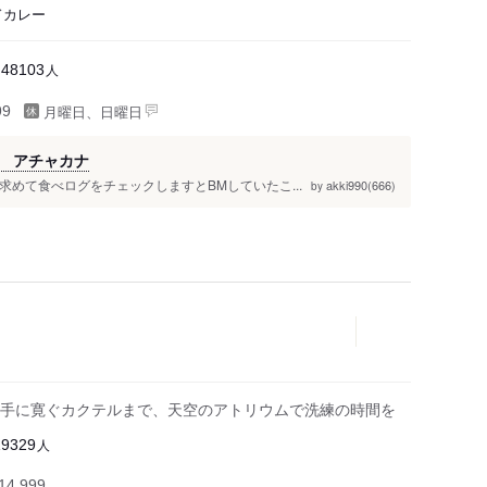
ドカレー
人
48103
月曜日、日曜日
99
 アチャカナ
を求めて食べログをチェックしますとBMしていたこ...
akki990(666)
by
手に寛ぐカクテルまで、天空のアトリウムで洗練の時間を
人
19329
4,999