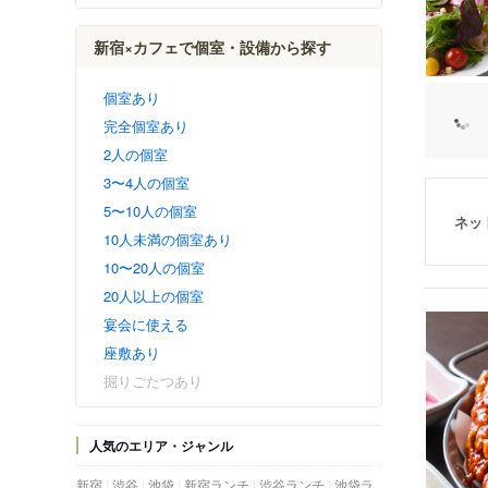
新宿×カフェで個室・設備から探す
個室あり
完全個室あり
2人の個室
3〜4人の個室
5〜10人の個室
ネッ
10人未満の個室あり
10〜20人の個室
20人以上の個室
宴会に使える
座敷あり
掘りごたつあり
人気のエリア・ジャンル
新宿
渋谷
池袋
新宿ランチ
渋谷ランチ
池袋ラ