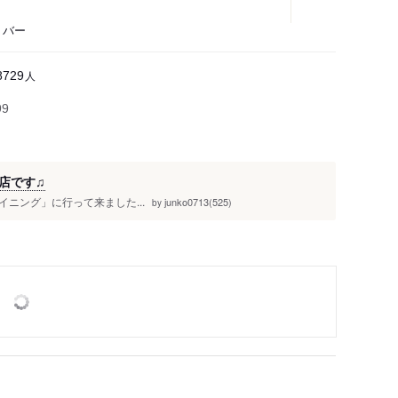
、バー
人
8729
99
店です♫
ニング」に行って来ました...
junko0713(525)
by