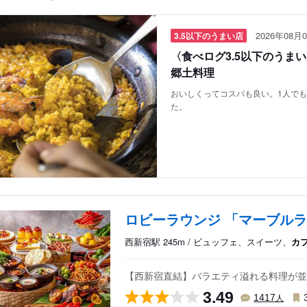
2026年08月0
3.5以下のうまい店
〈食べログ3.5以下のうま
郷土料理
おいしくってコスパも良い。1人で
た。
ロビーラウンジ 「マーブルラ
西新宿駅 245m / ビュッフェ、スイーツ、
カ
【西新宿直結】バラエティ溢れる料理が並
3.49
人
1417