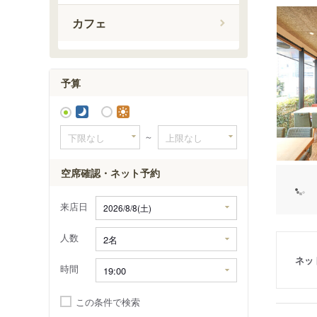
東新宿駅
カフェ
都庁前駅
西新宿五
西武新宿
予算
～
空席確認・ネット予約
来店日
人数
ネッ
時間
この条件で検索