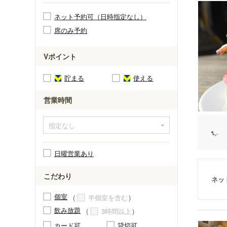
ネット予約可（日時指定なし）
席のみ予約
Vポイント
貯まる
使える
営業時間
日曜営業あり
こだわり
ネッ
個室
半個室を含む
飲み放題
3時間以上
カード可
貸切可