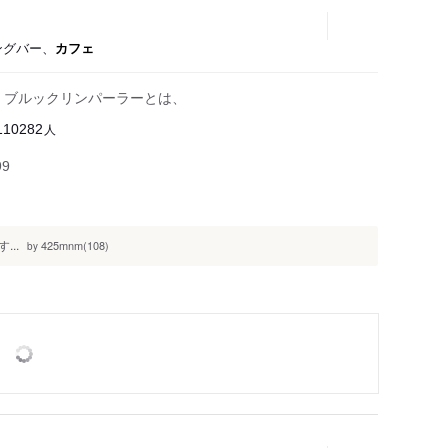
ングバー、
カフェ
」ブルックリンパーラーとは、
人
110282
99
..
425mnm(108)
by