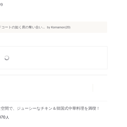
99
コートの如く席の奪い合い...
Komamon(20)
by
な空間で、ジューシーなチキン＆韓国式中華料理を満喫！
人
370