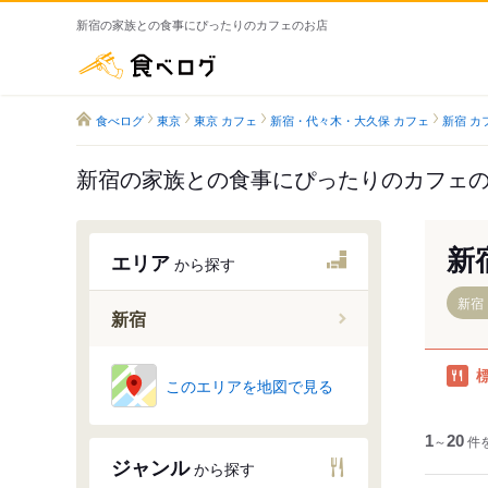
新宿の家族との食事にぴったりのカフェのお店
食べログ
食べログ
東京
東京 カフェ
新宿・代々木・大久保 カフェ
新宿 カ
新宿の家族との食事にぴったりのカフェ
新
エリア
から探す
新宿
新宿
新宿駅
このエリアを地図で見る
新宿三丁
西新宿駅
1
～
20
件
ジャンル
から探す
新宿西口