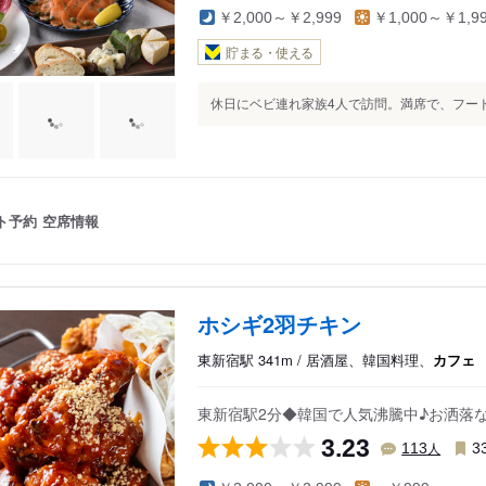
￥2,000～￥2,999
￥1,000～￥1,9
貯まる・使える
休日にベビ連れ家族4人で訪問。満席で、フード
ト予約
空席情報
ホシギ2羽チキン
東新宿駅 341m / 居酒屋、韓国料理、
カフェ
東新宿駅2分◆韓国で人気沸騰中♪お洒落
3.23
人
113
3