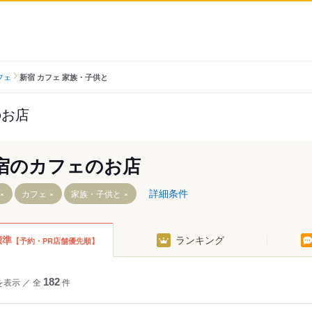
フェ
新宿 カフェ 家族・子供と
のお店
宿のカフェのお店
詳細条件
カフェ
家族・子供と
標準
ランキング
【予約・PR店舗優先順】
目駅
を表示
／
全
182
件
駅