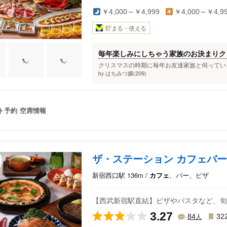
￥4,000～￥4,999
￥4,000～￥4,9
貯まる・使える
毎年楽しみにしちゃう家族のお決まりク
クリスマスの時期に毎年お友達家族と伺っている
はちみつ嬢(209)
by
ト予約
空席情報
ザ・ステーション カフェバー
新宿西口駅 136m /
カフェ
、バー、ピザ
【西武新宿駅直結】ピザやパスタなど、旬
3.27
人
84
32