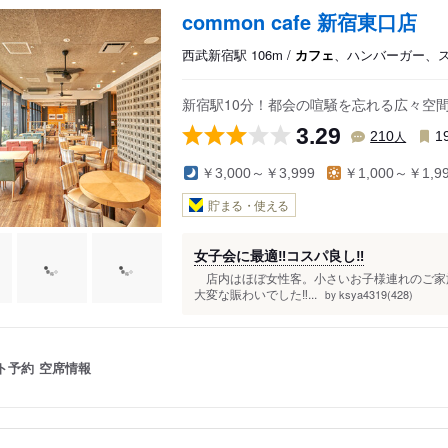
common cafe 新宿東口店
西武新宿駅 106m /
カフェ
、ハンバーガー、
丁目駅
駅
新宿駅10分！都会の喧騒を忘れる広々空
3.29
人
210
1
￥3,000～￥3,999
￥1,000～￥1,9
貯まる・使える
女子会に最適‼︎コスパ良し‼︎
店内はほぼ女性客。小さいお子様連れのご家
大変な賑わいでした‼︎...
ksya4319(428)
by
ト予約
空席情報