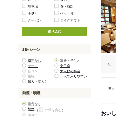
駐車場
食べ放題
子供可
ペット可
クーポン
テイクアウト
絞り込む
利用シーン
指定なし
家族・子供と
デート
女子会
合コン
大人数の宴会
接待
一人で入りやすい
知人・友人と
ネッ
禁煙・喫煙
指定なし
禁煙
分煙を含む
おい
喫煙可