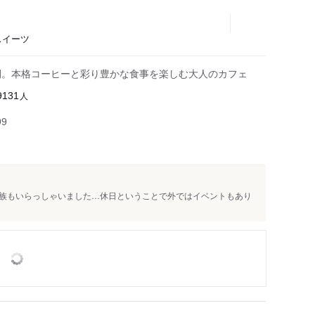
スイーツ
間。本格コーヒーと彩り豊かな食事を楽しむ大人のカフェ
人
9131
99
族もいらっしゃいました…休日ということで外ではイベントもあり