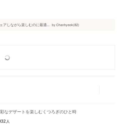
アしながら楽しむのに最適...
Chanhyeok(82)
by
彩なデザートを楽しむくつろぎのひと時
人
032