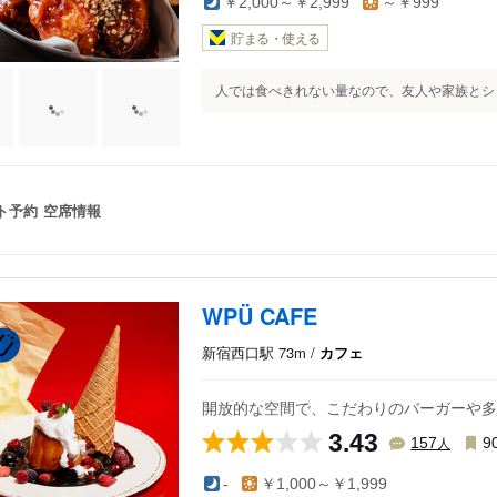
￥2,000～￥2,999
～￥999
貯まる・使える
人では食べきれない量なので、友人や家族とシェ
ト予約
空席情報
WPÜ CAFE
新宿西口駅 73m /
カフェ
開放的な空間で、こだわりのバーガーや多
3.43
人
157
9
-
￥1,000～￥1,999