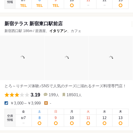
7
8
9
10
11
12
13
8
/
情報
新宿テラス 新宿東口駅前店
新宿西口駅 186m / 居酒屋、
イタリアン
、カフェ
とろ～りチーズ体験♪SNSで人気のチーズに溺れるチーズ料理専門店！
3.19
199
18501
人
人
￥3,000～￥3,999
-
金
土
日
月
火
水
木
空席
7
8
9
10
11
12
13
8
/
情報