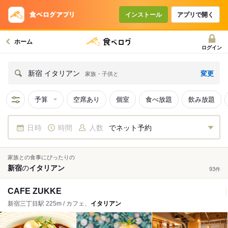
インストール
アプリで開く
ホーム
ログイン
変更
新宿 イタリアン
家族・子供と
予算
空席あり
個室
食べ放題
飲み放題
日時
時間
人数
でネット予約
家族との食事にぴったりの
新宿
の
イタリアン
93
件
CAFE ZUKKE
新宿三丁目駅 225m / カフェ、
イタリアン