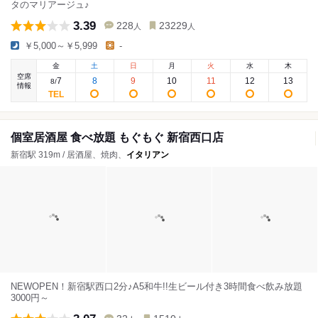
タのマリアージュ♪
3.39
228
23229
人
人
￥5,000～￥5,999
-
金
土
日
月
火
水
木
空席
7
8
9
10
11
12
13
8
/
情報
個室居酒屋 食べ放題 もぐもぐ 新宿西口店
新宿駅 319m / 居酒屋、焼肉、
イタリアン
NEWOPEN！新宿駅西口2分♪A5和牛!!生ビール付き3時間食べ飲み放題
3000円～