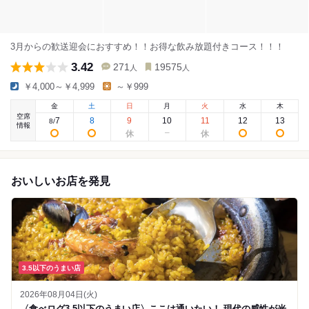
3月からの歓送迎会におすすめ！！お得な飲み放題付きコース！！！
3.42
271
19575
人
人
￥4,000～￥4,999
～￥999
金
土
日
月
火
水
木
空席
7
8
9
10
11
12
13
8
/
情報
おいしいお店を発見
3.5以下のうまい店
2026年08月04日(火)
〈食べログ3.5以下のうまい店〉ここは通いたい！ 現代の感性が光