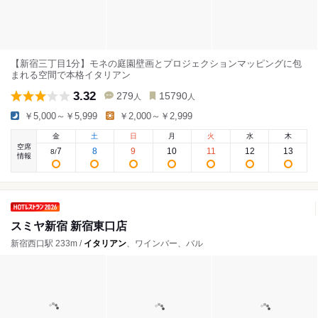
【新宿三丁目1分】モネの庭園壁画とプロジェクションマッピングに包
まれる空間で本格イタリアン
3.32
279
15790
人
人
￥5,000～￥5,999
￥2,000～￥2,999
金
土
日
月
火
水
木
空席
7
8
9
10
11
12
13
8
/
情報
スミヤ新宿 新宿東口店
新宿西口駅 233m /
イタリアン
、ワインバー、バル