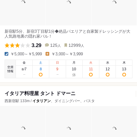
新宿駅5分、新宿3丁目駅1分◆絶品パエリアと自家製ドレッシングが大
人気路地裏の隠れ家バル！
3.29
125
12999
人
人
￥5,000～￥5,999
￥3,000～￥3,999
金
土
日
月
火
水
木
空席
7
8
9
10
11
12
13
8
/
情報
イタリア料理屋 タント ドマーニ
西新宿駅 133m /
イタリアン
、ダイニングバー、パスタ