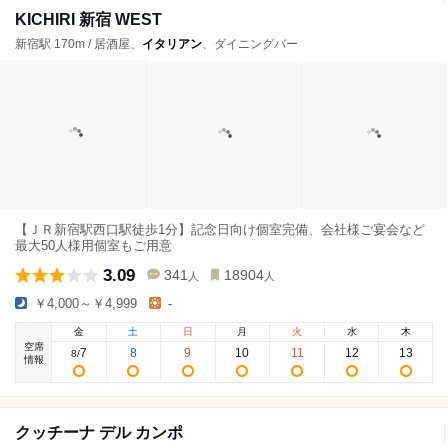
KICHIRI 新宿 WEST
新宿駅 170m / 居酒屋、
イタリアン
、ダイニングバー
【ＪＲ新宿駅西口駅徒歩1分】記念日向け個室完備、会社様ご宴会など
最大50人様用個室もご用意
3.09
341
18904
人
人
￥4,000～￥4,999
-
金
土
日
月
火
水
木
空席
7
8
9
10
11
12
13
8
/
情報
クッチーナ デル カンポ