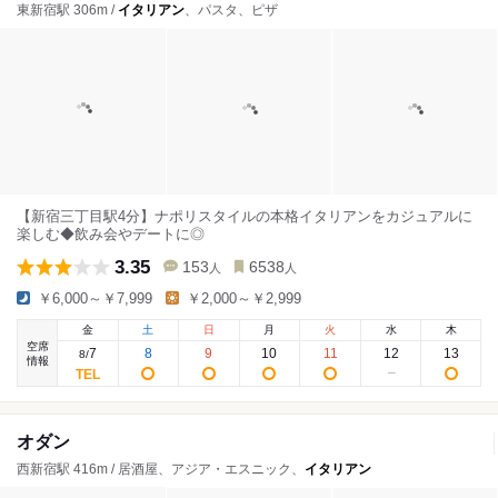
東新宿駅 306m /
イタリアン
、パスタ、ピザ
【新宿三丁目駅4分】ナポリスタイルの本格イタリアンをカジュアルに
楽しむ◆飲み会やデートに◎
3.35
153
6538
人
人
￥6,000～￥7,999
￥2,000～￥2,999
金
土
日
月
火
水
木
空席
7
8
9
10
11
12
13
8
/
情報
オダン
西新宿駅 416m / 居酒屋、アジア・エスニック、
イタリアン