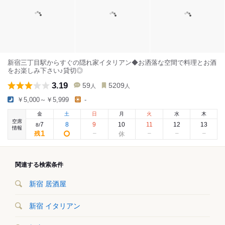
新宿三丁目駅からすぐの隠れ家イタリアン◆お洒落な空間で料理とお酒
をお楽しみ下さい♪貸切◎
3.19
59
5209
人
人
￥5,000～￥5,999
-
金
土
日
月
火
水
木
空席
7
8
9
10
11
12
13
8
/
情報
1
残
関連する検索条件
新宿 居酒屋
新宿 イタリアン