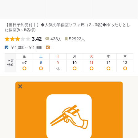
【当日予約受付中】◆人気の半個室ソファ席（2～3名)◆ゆったりとし
た個室(5～6名様)
3.42
433
52922
人
人
￥4,000～￥4,999
-
金
土
日
月
火
水
木
空席
7
8
9
10
11
12
13
8
/
情報