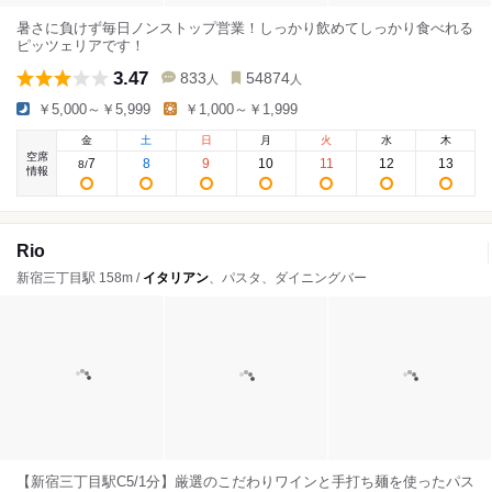
暑さに負けず毎日ノンストップ営業！しっかり飲めてしっかり食べれる
ピッツェリアです！
3.47
833
54874
人
人
￥5,000～￥5,999
￥1,000～￥1,999
金
土
日
月
火
水
木
空席
7
8
9
10
11
12
13
8
/
情報
Rio
新宿三丁目駅 158m /
イタリアン
、パスタ、ダイニングバー
【新宿三丁目駅C5/1分】厳選のこだわりワインと手打ち麺を使ったパス