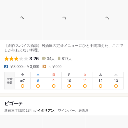
【創作スパイス酒場】居酒屋の定番メニューにひと手間加えた、ここで
しか味わえない料理。
3.26
34
817
人
人
￥3,000～￥3,999
～￥999
金
土
日
月
火
水
木
空席
7
8
9
10
11
12
13
8
/
情報
ビゴーテ
新宿三丁目駅 134m /
イタリアン
、ワインバー、居酒屋