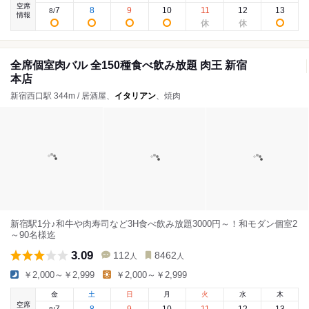
空席
7
8
9
10
11
12
13
8
/
情報
全席個室肉バル 全150種食べ飲み放題 肉王 新宿
本店
新宿西口駅 344m / 居酒屋、
イタリアン
、焼肉
新宿駅1分♪和牛や肉寿司など3H食べ飲み放題3000円～！和モダン個室2
～90名様迄
3.09
112
8462
人
人
￥2,000～￥2,999
￥2,000～￥2,999
金
土
日
月
火
水
木
空席