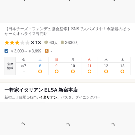
【日本チーズ・フォンデュ協会監修】SNSで大バズリ中！今話題のぱっ
かーんオムライス専門店
3.13
63
3630
人
人
￥3,000～￥3,999
-
金
土
日
月
火
水
木
空席
7
8
9
10
11
12
13
8
/
情報
一軒家イタリアン ELSA 新宿本店
新宿三丁目駅 142m /
イタリアン
、パスタ、ダイニングバー