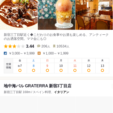
新宿三丁目駅近く◆こだわりのお食事やお酒も楽しめる、アンティーク
のお洒落空間。ママ会にも◎
3.44
206
10534
人
人
￥3,000～￥3,999
￥1,000～￥1,999
金
土
日
月
火
水
木
空席
7
8
9
10
11
12
13
8
/
情報
地中海バル GRATERRA 新宿3丁目店
新宿三丁目駅 168m / スペイン料理、
イタリアン