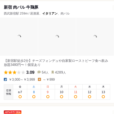
新宿 肉バル 牛鶏豚
西武新宿駅 259m / 居酒屋、
イタリアン
、肉バル
【新宿駅徒歩2分】チーズフォンデュや自家製ローストビーフ食べ飲み
放題3480円〜！個室あり
3.09
54
4289
人
人
￥3,000～￥3,999
～￥999
金
土
日
月
火
水
木
空席
7
8
9
10
11
12
13
8
/
情報