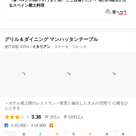
るスペイン郷土料理
グリル＆ダイニング マンハッタンテーブル
都庁前駅 435m /
イタリアン
、ステーキ、フレンチ
＜ホテル最上階のレストラン＞夜景と融合した大人の空間で 心躍るひ
とときを・・・
3.36
201
14911
人
人
￥10,000～￥14,999
-
金
土
日
月
火
水
木