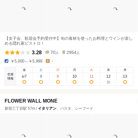
【女子会、歓迎会予約受付中】旬の食材を使ったお料理とワインが楽し
める隠れ家ビストロ！
3.28
70
2954
人
人
￥5,000～￥5,999
-
金
土
日
月
火
水
木
空席
7
8
9
10
11
12
13
8
/
情報
FLOWER WALL MONE
新宿三丁目駅 57m /
イタリアン
、パスタ、シーフード