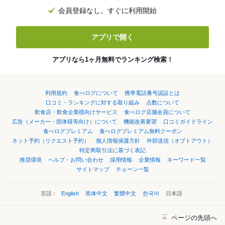
会員登録なし。すぐに利用開始
アプリで開く
アプリなら1ヶ月無料でランキング検索！
利用規約
食べログについて
携帯電話番号認証とは
口コミ・ランキングに対する取り組み
点数について
飲食店・飲食企業様向けサービス
食べログ店舗会員について
広告（メーカー・団体様等向け）について
機能改善要望
口コミガイドライン
食べログプレミアム
食べログプレミアム無料クーポン
ネット予約（リクエスト予約）
個人情報保護方針
外部送信（オプトアウト）
特定商取引法に基づく表記
推奨環境
ヘルプ・お問い合わせ
採用情報
企業情報
キーワード一覧
サイトマップ
チェーン一覧
言語：
English
简体中文
繁體中文
한국어
日本語
ページの先頭へ