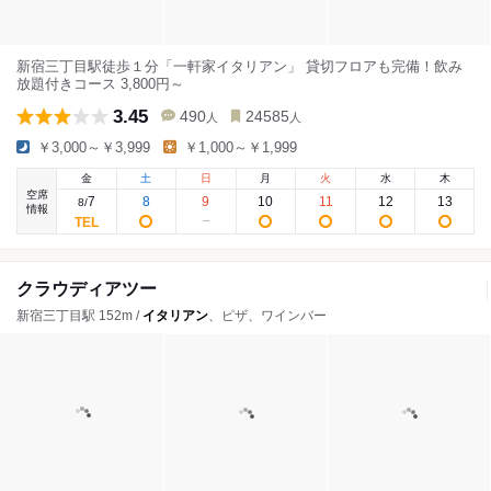
新宿三丁目駅徒歩１分「一軒家イタリアン」 貸切フロアも完備！飲み
放題付きコース 3,800円～
3.45
490
24585
人
人
￥3,000～￥3,999
￥1,000～￥1,999
金
土
日
月
火
水
木
空席
7
8
9
10
11
12
13
8
/
情報
クラウディアツー
新宿三丁目駅 152m /
イタリアン
、ピザ、ワインバー