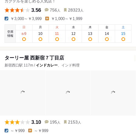
カクテルを楽しめる人気店！
3.56
756
28323
人
人
￥3,000～￥3,999
￥1,000～￥1,999
日
月
火
水
木
金
土
空席
9
10
11
12
13
14
15
8
/
情報
ターリー屋 西新宿７丁目店
新宿西口駅 117m /
インドカレー
、インド料理
3.10
195
2153
人
人
～￥999
～￥999