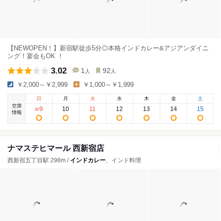
【NEWOPEN！】新宿駅徒歩5分◎本格インドカレー&アジアンダイニ
ング！宴会もOK ！
3.02
1
92
人
人
￥2,000～￥2,999
￥1,000～￥1,999
日
月
火
水
木
金
土
空席
9
10
11
12
13
14
15
8
/
情報
ナマステヒマール 西新宿店
西新宿五丁目駅 298m /
インドカレー
、インド料理