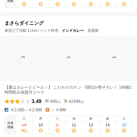
情報
まさらダイニング
新宿三丁目駅 111m / インド料理、
インドカレー
、居酒屋
【夏はカレーとビール！】 こだわりのナン・BBQが勢ぞろい！ 140種2
時間飲み放題付コース
3.49
945
42496
人
人
￥2,000～￥2,999
～￥999
日
月
火
水
木
金
土
空席
9
10
11
12
13
14
15
8
/
情報