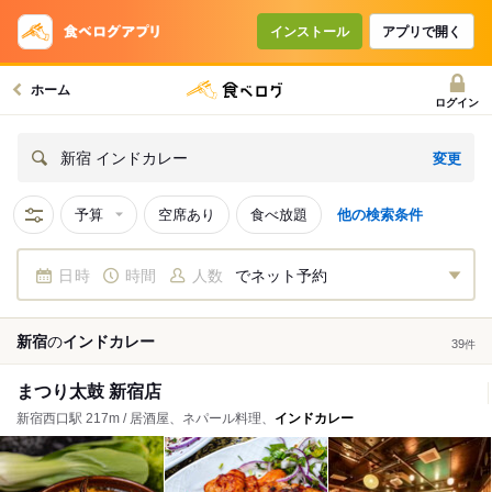
インストール
アプリで開く
ホーム
ログイン
変更
新宿 インドカレー
予算
空席あり
食べ放題
他の検索条件
日時
時間
人数
でネット予約
新宿
の
インドカレー
39
件
まつり太鼓 新宿店
新宿西口駅 217m / 居酒屋、ネパール料理、
インドカレー