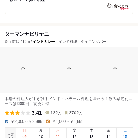
ターマンナビリヤニ
都庁前駅 412m /
インドカレー
、インド料理、ダイニングバー
本場の料理人が手がけるインド・ハラール料理を味わう！飲み放題付コ
ースは3300円～宴会に◎
3.41
132
3702
人
人
￥2,000～￥2,999
￥1,000～￥1,999
日
月
火
水
木
金
土
空席
9
10
11
12
13
14
15
8
/