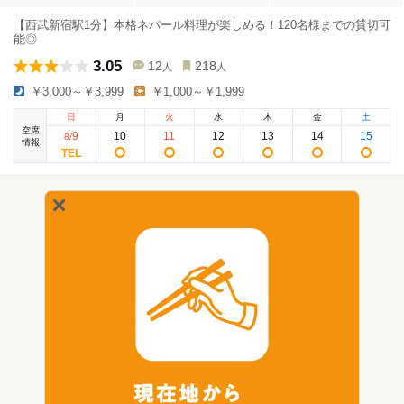
【西武新宿駅1分】本格ネパール料理が楽しめる！120名様までの貸切可
能◎
3.05
12
218
人
人
￥3,000～￥3,999
￥1,000～￥1,999
日
月
火
水
木
金
土
空席
9
10
11
12
13
14
15
8
/
情報