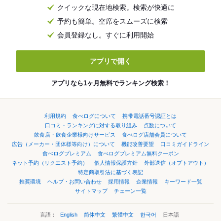
クイックな現在地検索。検索が快適に
予約も簡単。空席をスムーズに検索
会員登録なし。すぐに利用開始
アプリで開く
アプリなら1ヶ月無料でランキング検索！
利用規約
食べログについて
携帯電話番号認証とは
口コミ・ランキングに対する取り組み
点数について
飲食店・飲食企業様向けサービス
食べログ店舗会員について
広告（メーカー・団体様等向け）について
機能改善要望
口コミガイドライン
食べログプレミアム
食べログプレミアム無料クーポン
ネット予約（リクエスト予約）
個人情報保護方針
外部送信（オプトアウト）
特定商取引法に基づく表記
推奨環境
ヘルプ・お問い合わせ
採用情報
企業情報
キーワード一覧
サイトマップ
チェーン一覧
言語：
English
简体中文
繁體中文
한국어
日本語