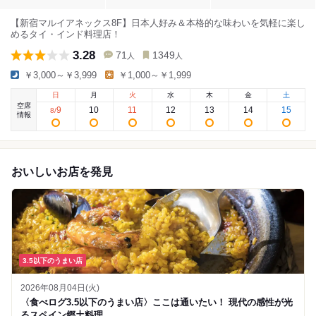
【新宿マルイアネックス8F】日本人好み＆本格的な味わいを気軽に楽し
めるタイ・インド料理店！
3.28
71
1349
人
人
￥3,000～￥3,999
￥1,000～￥1,999
日
月
火
水
木
金
土
空席
9
10
11
12
13
14
15
8
/
情報
おいしいお店を発見
3.5以下のうまい店
2026年08月04日(火)
〈食べログ3.5以下のうまい店〉ここは通いたい！ 現代の感性が光
るスペイン郷土料理