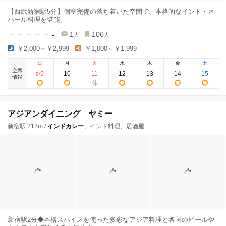
【西武新宿駅5分】個室完備の落ち着いた空間で、本格的なインド・ネ
パール料理を堪能。
-
1
106
人
人
￥2,000～￥2,999
￥1,000～￥1,999
日
月
火
水
木
金
土
空席
9
10
11
12
13
14
15
8
/
情報
アジアンダイニング ヤミー
新宿駅 212m /
インドカレー
、インド料理、居酒屋
新宿駅2分◆本格スパイスを使った多彩なアジア料理と各国のビールや