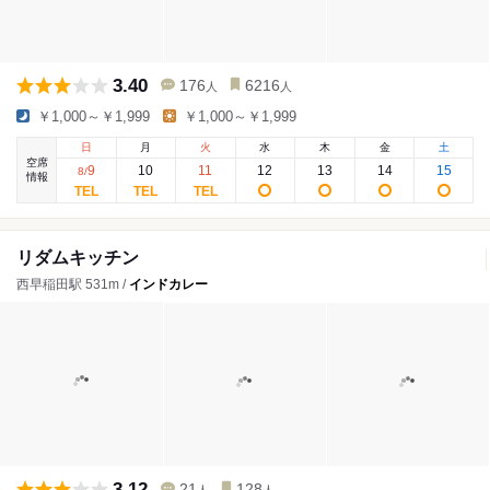
3.40
176
6216
人
人
￥1,000～￥1,999
￥1,000～￥1,999
日
月
火
水
木
金
土
空席
9
10
11
12
13
14
15
8
/
情報
リダムキッチン
西早稲田駅 531m /
インドカレー
3.12
21
128
人
人