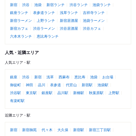
新宿
渋谷
池袋
新宿ランチ
渋谷ランチ
池袋ランチ
銀座ランチ
表参道ランチ
浅草ランチ
吉祥寺ランチ
新宿ラーメン
上野ランチ
新宿居酒屋
池袋ラーメン
新宿カフェ
渋谷ラーメン
渋谷居酒屋
渋谷カフェ
六本木ランチ
恵比寿ランチ
人気・近隣エリア
人気エリア・駅
銀座
渋谷
新宿
浅草
西麻布
恵比寿
池袋
お台場
御徒町
神田
品川
表参道
代官山
新宿駅
池袋駅
渋谷駅
東京駅
銀座駅
品川駅
新橋駅
秋葉原駅
上野駅
有楽町駅
近隣エリア・駅
新宿
新宿御苑
代々木
大久保
新宿駅
新宿三丁目駅