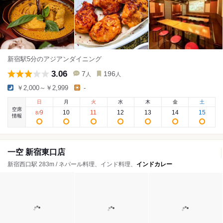
新宿駅5分のアジアンダイニング
3.06
7
196
人
人
￥2,000～￥2,999
-
日
月
火
水
木
金
土
空席
9
10
11
12
13
14
15
8
/
情報
一空 新宿東口店
新宿西口駅 283m / ネパール料理、インド料理、
インドカレー