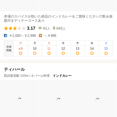
本場のスパイスが効いた絶品のインドカレーをご賞味ください◎飲み放
題付きディナーコースあり
3.17
41
642
人
人
￥2,000～￥2,999
～￥999
日
月
火
水
木
金
土
空席
9
10
11
12
13
14
15
8
/
情報
ティハール
西武新宿駅 155m / ネパール料理、
インドカレー