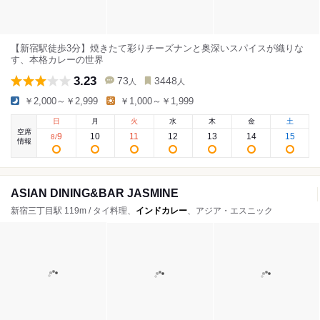
【新宿駅徒歩3分】焼きたて彩りチーズナンと奥深いスパイスが織りな
す、本格カレーの世界
3.23
73
3448
人
人
￥2,000～￥2,999
￥1,000～￥1,999
日
月
火
水
木
金
土
空席
9
10
11
12
13
14
15
8
/
情報
ASIAN DINING&BAR JASMINE
新宿三丁目駅 119m / タイ料理、
インドカレー
、アジア・エスニック