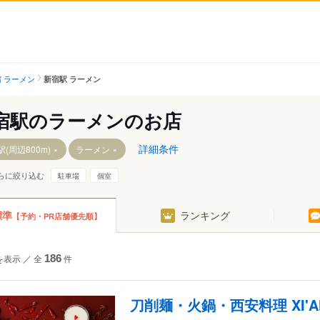
 ラーメン
新宿駅 ラーメン
宿駅のラーメンのお店
詳細条件
(周辺800m)
ラーメン
らに絞り込む
駐車場
個室
標準
ランキング
【予約・PR店舗優先順】
を表示
／
全
186
件
刀削麺・火鍋・西安料理 XI'