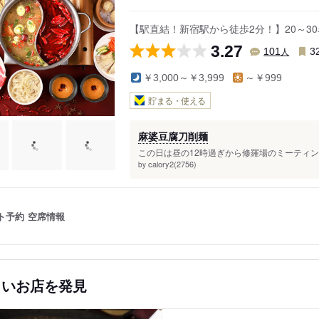
【駅直結！新宿駅から徒歩2分！】20～
3.27
人
101
3
￥3,000～￥3,999
～￥999
貯まる・使える
麻婆豆腐刀削麺
この日は昼の12時過ぎから修羅場のミーティング
calory2(2756)
by
ト予約
空席情報
しいお店を発見