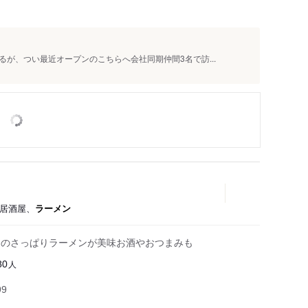
が、つい最近オープンのこちらへ会社同期仲間3名で訪...
、居酒屋、
ラーメン
レのさっぱりラーメンが美味お酒やおつまみも
人
80
99