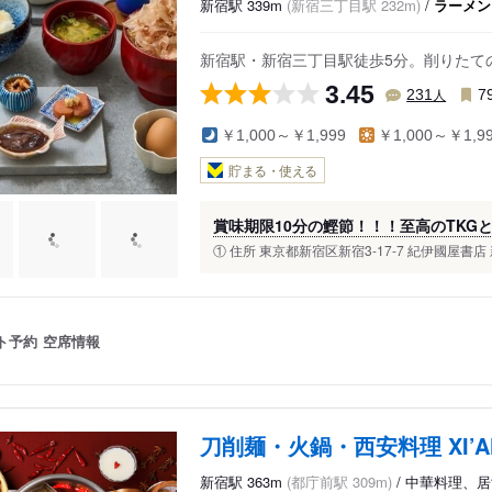
新宿駅 339m
(新宿三丁目駅 232m)
/
ラーメン
新宿駅・新宿三丁目駅徒歩5分。削りたて
3.45
人
231
7
￥1,000～￥1,999
￥1,000～￥1,9
貯まる・使える
賞味期限10分の鰹節！！！至高のTKG
① 住所 東京都新宿区新宿3-17-7 紀伊國屋書店 
ト予約
空席情報
刀削麺・火鍋・西安料理 XI’
新宿駅 363m
(都庁前駅 309m)
/ 中華料理、