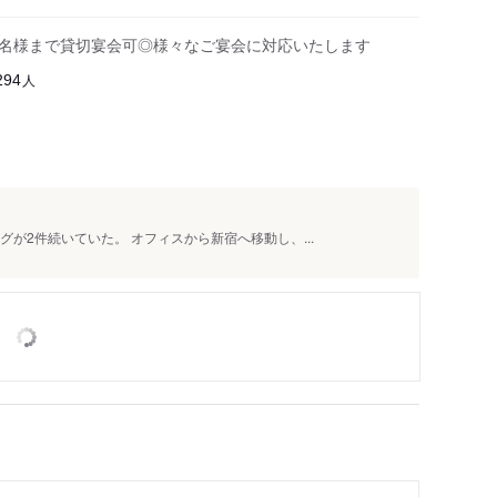
30名様まで貸切宴会可◎様々なご宴会に対応いたします
人
294
が2件続いていた。 オフィスから新宿へ移動し、...