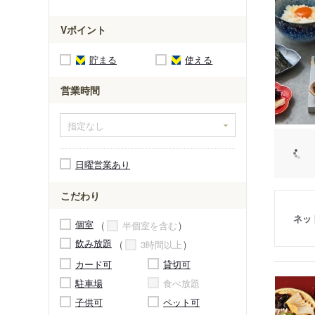
Vポイント
貯まる
使える
営業時間
日曜営業あり
こだわり
ネッ
個室
半個室を含む
飲み放題
3時間以上
カード可
貸切可
駐車場
食べ放題
子供可
ペット可