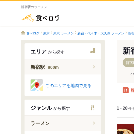
新宿駅のラーメン
食べログ
食べログ
東京
東京 ラーメン
新宿・代々木・大久保 ラーメン
新宿
新
エリア
から探す
新宿駅
新宿駅
800m
さ
このエリアを地図で見る
ジャンル
から探す
1
～
20
件
ラーメン