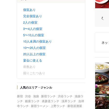
個室あり
完全個室あり
2人の個室
3〜4人の個室
5〜10人の個室
10人未満の個室あり
ネッ
10〜20人の個室
20人以上の個室
宴会に使える
座敷あり
掘りごたつあり
人気のエリア・ジャンル
新宿
渋谷
池袋
新宿ランチ
渋谷ランチ
池袋ラ
ンチ
銀座ランチ
表参道ランチ
浅草ランチ
吉祥
寺ランチ
新宿ラーメン
上野ランチ
新宿居酒屋