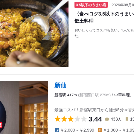
2026年08月0
3.5以下のうまい店
〈食べログ3.5以下のうま
郷土料理
おいしくってコスパも良い。1人で
た。
新仙
新宿駅 417m
(新宿西口駅 279m)
/ 中華料理、
最強コスパ！新宿駅東口から徒歩5分≪香
3.44
人
433
1
￥2,000～￥2,999
￥1,000～￥1,9