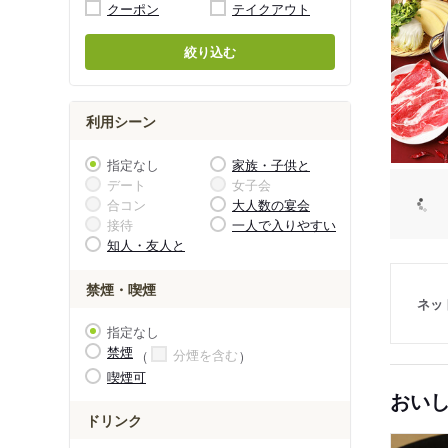
クーポン
テイクアウト
絞り込む
利用シーン
指定なし
家族・子供と
デート
女子会
合コン
大人数の宴会
接待
一人で入りやすい
知人・友人と
禁煙・喫煙
ネッ
指定なし
禁煙
分煙を含む
喫煙可
おい
ドリンク