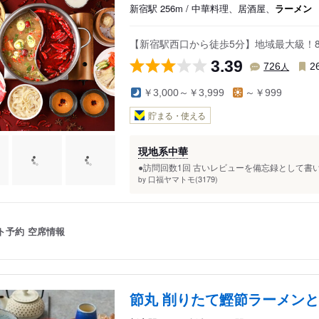
新宿駅 256m / 中華料理、居酒屋、
ラーメン
【新宿駅西口から徒歩5分】地域最大級！
3.39
人
726
2
￥3,000～￥3,999
～￥999
貯まる・使える
現地系中華
●訪問回数1回 古いレビューを備忘録として書い
口福ヤマトモ(3179)
by
ト予約
空席情報
節丸 削りたて鰹節ラーメンと