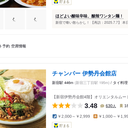
貯まる
ほどよい酸味辛味、酸辣ワンタン麺！
新宿で喰い散らかし！ 【再訪：2025.7.7】 本
ト予約
空席情報
チャンパー 伊勢丹会館店
新宿駅 446m
(新宿三丁目駅 195m)
/ タイ料
【新宿伊勢丹会館4階】オリエンタルムー
3.48
人
630
1
￥2,000～￥2,999
￥1,000～￥1,9
貯まる