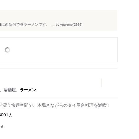
日は西新宿で昼ラーメンです。 ...
you-one(2669)
by
理、居酒屋、
ラーメン
ド漂う快適空間で、本場さながらのタイ屋台料理を満喫！
人
8001
99