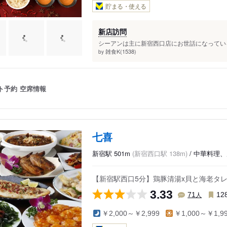
貯まる・使える
新店訪問
シーアンは主に新宿西口店にお世話になっている
雑食K(1538)
by
ト予約
空席情報
七喜
新宿駅 501m
(新宿西口駅 138m)
/ 中華料理
【新宿駅西口5分】鶏豚清湯x貝と海老タ
3.33
人
71
12
￥2,000～￥2,999
￥1,000～￥1,9