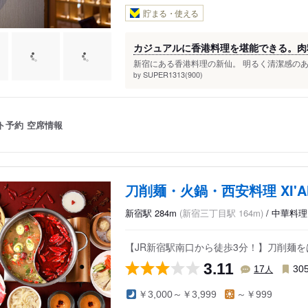
貯まる・使える
カジュアルに香港料理を堪能できる。肉
新宿にある香港料理の新仙。 明るく清潔感のあ
SUPER1313(900)
by
ト予約
空席情報
刀削麺・火鍋・西安料理 XI'
新宿駅 284m
(新宿三丁目駅 164m)
/ 中華料
【JR新宿駅南口から徒歩3分！】刀削麺
3.11
人
17
30
￥3,000～￥3,999
～￥999