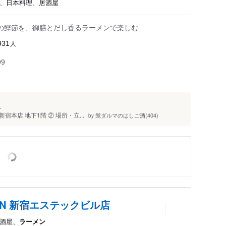
、日本料理、居酒屋
の鰹節を、御膳とだし香るラーメンで楽しむ
人
931
99
と
新宿本店 地下1階 ② 場所・立...
髭ダルマのはしご酒(404)
by
AN 新宿エステックビル店
居酒屋、
ラーメン