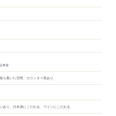
）
駐車場
落ち着いた空間、カウンター席あり
ンあり、日本酒にこだわる、ワインにこだわる