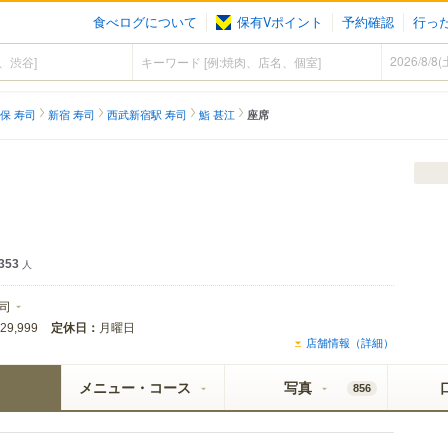
食べログについて
保有Vポイント
予約確認
行っ
保 寿司
新宿 寿司
西武新宿駅 寿司
鮨 甚江
座席
353
人
司
定休日：
月曜日
29,999
店舗情報（詳細）
メニュー・コース
写真
856