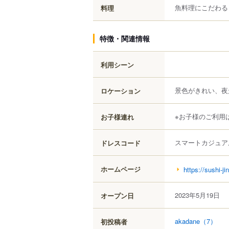
魚料理にこだわる
料理
特徴・関連情報
利用シーン
景色がきれい、夜
ロケーション
※お子様のご利用
お子様連れ
スマートカジュア
ドレスコード
ホームページ
https://sushi-ji
2023年5月19日
オープン日
akadane
（7）
初投稿者