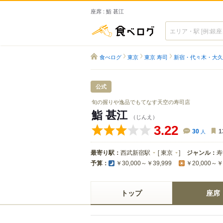
座席 : 鮨 甚江
食べログ
食べログ
東京
東京 寿司
新宿・代々木・大久
公式
旬の握りや逸品でもてなす天空の寿司店
鮨 甚江
（じんえ）
3.22
30
人
1
最寄り駅：
西武新宿駅
[
東京
]
ジャンル：
寿
予算：
￥30,000～￥39,999
￥20,000～￥
トップ
座席