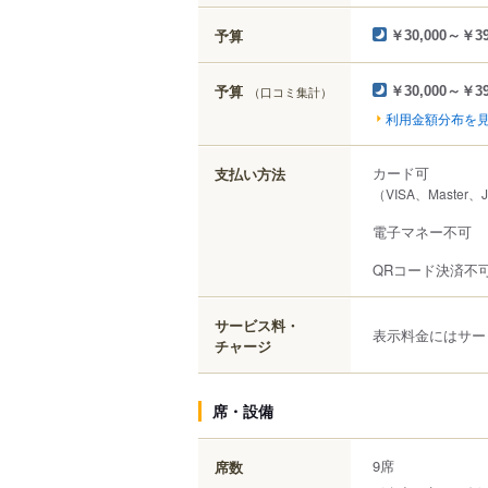
予算
￥30,000～￥39
予算
（口コミ集計）
￥30,000～￥39
利用金額分布を
カード可
支払い方法
（VISA、Master、
電子マネー不可
QRコード決済不
サービス料・
表示料金にはサー
チャージ
席・設備
9席
席数