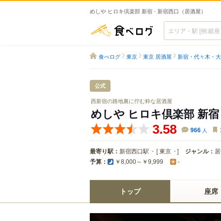
めしや ヒロキ倶楽部 新宿 - 新宿西口（居酒屋）
食べログ
食べログ
東京
東京 居酒屋
新宿・代々木・大
公式
西新宿の路地裏に佇む粋な居酒屋
めしや ヒロキ倶楽部 新宿
3.58
966
人
最寄り駅：
新宿西口駅
[
東京
]
ジャンル：
居
予算：
￥8,000～￥9,999
-
トップ
座席