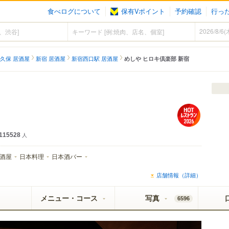
食べログについて
保有Vポイント
予約確認
行っ
久保 居酒屋
新宿 居酒屋
新宿西口駅 居酒屋
めしや ヒロキ倶楽部 新宿
115528
人
酒屋
日本料理
日本酒バー
店舗情報（詳細）
メニュー・コース
写真
6596