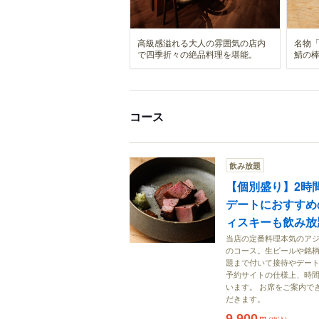
高級感溢れる大人の雰囲気の店内
名物「
で四季折々の絶品料理を堪能。
鯖の
コース
飲み放題
【個別盛り】2時
デートにおすすめ
ィスキーも飲み放題
当店の定番料理本気のア
のコース。生ビールや銘柄
題まで付いて接待やデート
予約サイトの仕様上、時
います。 お席をご案内できな
だきます。
9,900