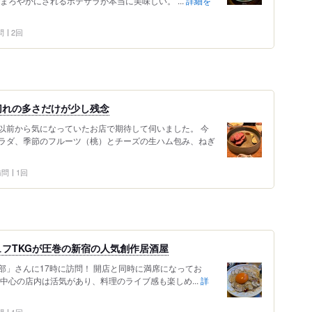
まろやかにされるポテサラが本当に美味しい。 ...
詳細を
問
2回
切れの多さだけが少し残念
以前から気になっていたお店で期待して伺いました。 今
ラダ、季節のフルーツ（桃）とチーズの生ハム包み、ねぎ
 訪問
1回
フTKGが圧巻の新宿の人気創作居酒屋
楽部」さんに17時に訪問！ 開店と同時に満席になってお
中心の店内は活気があり、料理のライブ感も楽しめ...
詳