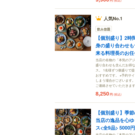
円
(税込)
人気No.1
飲み放題
【個別盛り】2時
身の盛り合わせも
来る料理長のお任せ
当店の名物の「本気のア
盛り合わせも含んだお得
ス。 1名様ずつ個盛りで
おすすめです。 ※予約サ
しまう場合がございます。 お
ご連絡させていただきま
8,250
円
(税込)
【個別盛り】季節
当店の逸品を心ゆ
ス<全9品> 5000円
当店の名物の「本気のア