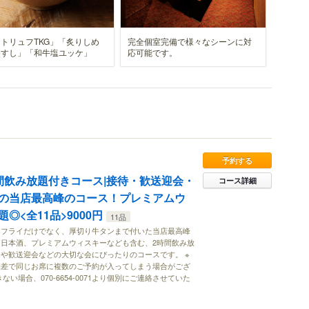
トリュフTKG」「炙りしめ
完全個室完備で様々なシーンに対
棒すし」「和牛塩ユッケ」
応可能です。
予約する
間飲み放題付きコース|接待・歓送迎会・
コース詳細
の当店最高峰のコース！プレミアムウ
◎<全11品>9000円
11品
ジフライだけでなく、厚切り牛タンまで付いた当店最高峰
日本酒、プレミアムウィスキーなども含む、2時間飲み放
や歓送迎会などの大切な会にぴったりのコースです。 ※
間差で同じお席に複数のご予約が入ってしまう場合がござ
い場合、070-6654-0071より個別にご連絡させていた