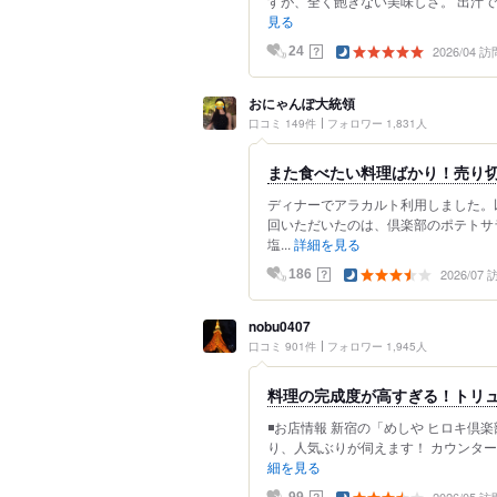
すが、全く飽きない美味しさ。 出汁で
見る
2026/04 訪
？
24
おにゃんぽ大統領
口コミ 149件
フォロワー 1,831人
また食べたい料理ばかり！売り
ディナーでアラカルト利用しました。
回いただいたのは、倶楽部のポテトサ
塩...
詳細を見る
2026/07
？
186
nobu0407
口コミ 901件
フォロワー 1,945人
料理の完成度が高すぎる！トリュ
◾️お店情報 新宿の「めしや ヒロキ倶
り、人気ぶりが伺えます！ カウンター
細を見る
？
99