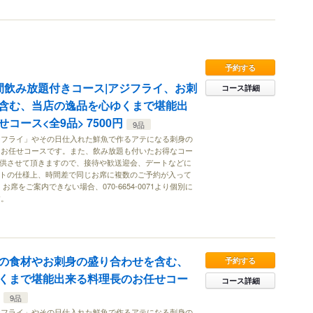
予約する
間飲み放題付きコース|アジフライ、お刺
コース詳細
含む、当店の逸品を心ゆくまで堪能出
コース<全9品> 7500円
9品
ジフライ」やその日仕入れた鮮魚で作るアテになる刺身の
なお任せコースです。また、飲み放題も付いたお得なコー
提供させて頂きますので、接待や歓送迎会、デートなどに
イトの仕様上、時間差で同じお席に複数のご予約が入って
席をご案内できない場合、070-6654-0071より個別に
す。
の食材やお刺身の盛り合わせを含む、
予約する
くまで堪能出来る料理長のお任せコー
コース詳細
9品
ジフライ」やその日仕入れた鮮魚で作るアテになる刺身の