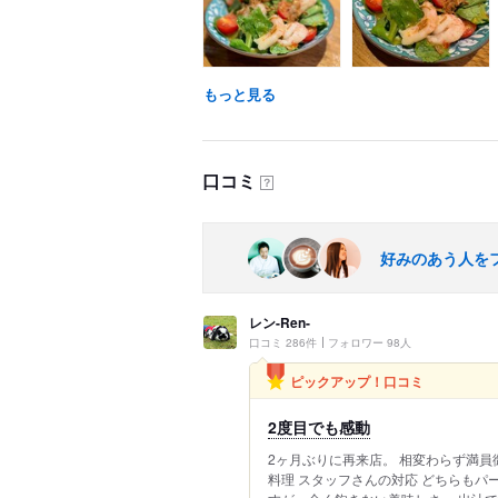
もっと見る
口コミ
？
好みのあう人を
レン-Ren-
口コミ 286件
フォロワー 98人
ピックアップ！口コミ
2度目でも感動
2ヶ月ぶりに再来店。 相変わらず満員
料理 スタッフさんの対応 どちらもパ