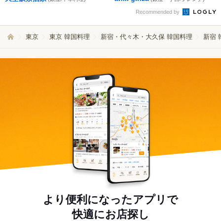
Recommended by
東京
東京 韓国料理
新宿・代々木・大久保 韓国料理
新宿 
より便利になったアプリで
快適にお店探し