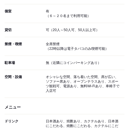
個室
有
（６～２０名まで利用可能）
貸切
可（20人～50人可、50人以上可）
禁煙・喫煙
全席禁煙
（22時以降は電子タバコのみ喫煙可能）
駐車場
無（近隣にコインパーキングあり）
空間・設備
オシャレな空間、落ち着いた空間、席が広い、
ソファー席あり、オープンテラスあり、スポー
ツ観戦可、電源あり、無料Wi-Fiあり、車椅子で
入店可
メニュー
ドリンク
日本酒あり、焼酎あり、カクテルあり、日本酒
にこだわる、焼酎にこだわる、カクテルにこだ