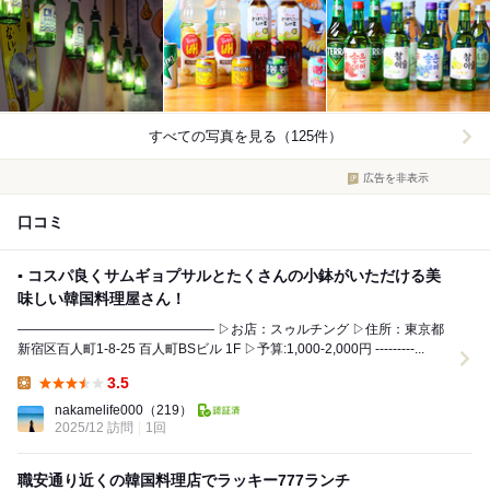
すべての写真を見る（125件）
広告を非表示
口コミ
▪️ コスパ良くサムギョプサルとたくさんの小鉢がいただける美
味しい韓国料理屋さん！
——————————————— ▷お店：スゥルチング ▷住所：東京都
新宿区百人町1-8-25 百人町BSビル 1F ▷予算:1,000-2,000円 ---------...
3.5
Lunch:
nakamelife000
（219）
2025/12 訪問
1回
職安通り近くの韓国料理店でラッキー777ランチ