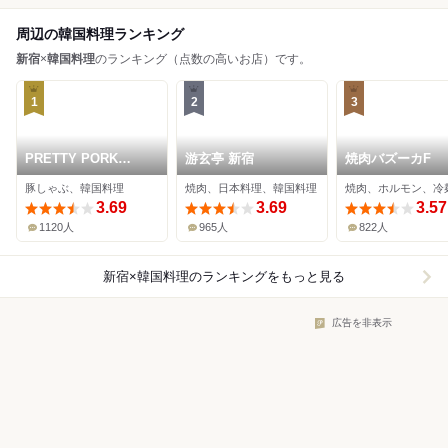
周辺の韓国料理ランキング
新宿
×
韓国料理
のランキング（点数の高いお店）です。
1
2
3
PRETTY PORK
游玄亭 新宿
焼肉バズーカF
FACTORY
豚しゃぶ、韓国料理
焼肉、日本料理、韓国料理
焼肉、ホルモン、冷
3.69
3.69
3.57
1120人
965人
822人
新宿×韓国料理
のランキングをもっと見る
広告を非表示