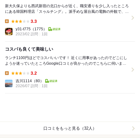
新大久保よりも西武新宿の北口からが近く、職安通りを少し入ったところ
にある韓国料理店「スゥルチング」。派手めな屋台風の電飾の外観で、ガ
ラス越しにグリーンののチャミスルの瓶が大量に並べ...
3.3
Lunch:
y31-t775
（1775）
2023/02 訪問
1回
コスパも良くて美味しい
ランチ1100円ほどでコスパいいです！ 近くに用事があったのでどこにし
ようか迷っていたところGoogle口コミが良かったのでこちらに伺いまし
た。 サムギョプサル定食にし...
3.2
Lunch:
吉川1114
（80）
2026/07 訪問
1回
口コミをもっと見る（32人）