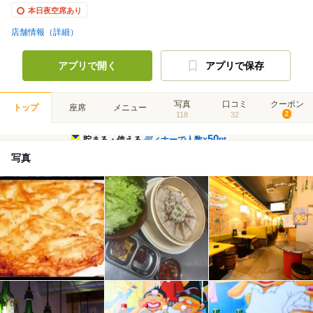
本日夜空席あり
店舗情報（詳細）
アプリで開く
アプリで保存
写真
口コミ
クーポン
トップ
座席
メニュー
118
32
2
50
貯まる・使える
ディナーで人数×
pt
写真