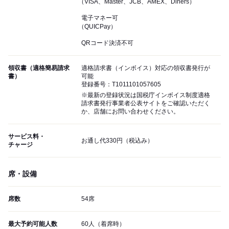
（VISA、Master、JCB、AMEX、Diners）
電子マネー可
（QUICPay）
QRコード決済不可
領収書（適格簡易請求
適格請求書（インボイス）対応の領収書発行が
書）
可能
登録番号：T1011101057605
※最新の登録状況は国税庁インボイス制度適格
請求書発行事業者公表サイトをご確認いただく
か、店舗にお問い合わせください。
サービス料・
お通し代330円（税込み）
チャージ
席・設備
席数
54席
最大予約可能人数
60人（着席時）