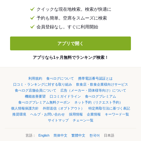
クイックな現在地検索。検索が快適に
予約も簡単。空席をスムーズに検索
会員登録なし。すぐに利用開始
アプリで開く
アプリなら1ヶ月無料でランキング検索！
利用規約
食べログについて
携帯電話番号認証とは
口コミ・ランキングに対する取り組み
飲食店・飲食企業様向けサービス
食べログ店舗会員について
広告（メーカー・団体様等向け）について
機能改善要望
口コミガイドライン
食べログプレミアム
食べログプレミアム無料クーポン
ネット予約（リクエスト予約）
個人情報保護方針
外部送信（オプトアウト）
特定商取引法に基づく表記
推奨環境
ヘルプ・お問い合わせ
採用情報
企業情報
キーワード一覧
サイトマップ
チェーン一覧
言語：
English
简体中文
繁體中文
한국어
日本語