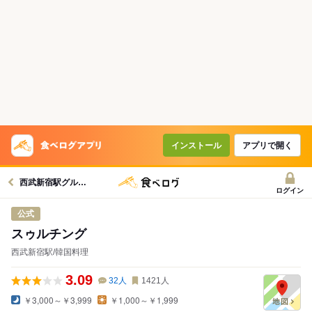
コースで使えるクーポン
戻る
クーポンを利用せず予約する
インストール
アプリで開く
西武新宿駅グルメへ
ログイン
公式
スゥルチング
西武新宿駅/韓国料理
3.09
32
人
1421
人
￥3,000～￥3,999
￥1,000～￥1,999