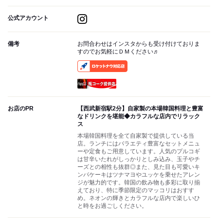
公式アカウント
備考
お問合わせはインスタからも受け付けておりま
すのでお気軽にＤＭください♬
RocketNow
瓶コーク提供店
お店のPR
【西武新宿駅2分】自家製の本場韓国料理と豊富
なドリンクを堪能◆カラフルな店内でリラック
ス
本場韓国料理を全て自家製で提供している当
店。ランチにはバラエティ豊富なセットメニュ
ーや定食もご用意しています。人気のプルコギ
は甘辛いたれがしっかりとしみ込み、玉子やチ
ーズとの相性も抜群◎また、見た目も可愛いキ
ンパケーキはツナマヨやユッケを乗せたアレン
ジが魅力的です。韓国の飲み物も多彩に取り揃
えており、特に季節限定のマッコリはおすす
め。ネオンの輝きとカラフルな店内で楽しいひ
と時をお過ごしください。