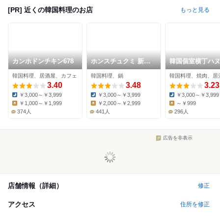
[PR] 近くの韓国料理のお店
もっと見る
カンホドンチキン678
ホンスチュクミ 新宿
韓国個室横丁ハ
歌舞伎町店
新宿西口店
韓国料理、居酒屋、カフェ
韓国料理、鍋
韓国料理、焼肉、居
3.40
3.48
3.23
￥3,000～￥3,999
￥3,000～￥3,999
￥3,000～￥3,999
Dinner:
Dinner:
Dinner:
￥1,000～￥1,999
￥2,000～￥2,999
～￥999
Lunch:
Lunch:
Lunch:
374人
441人
296人
広告を非表示
店舗情報（詳細）
修正
アクセス
住所を修正