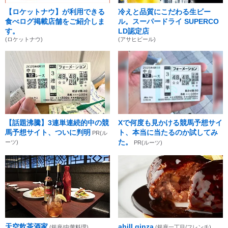
【ロケットナウ】が利用できる
冷えと品質にこだわる生ビー
食べログ掲載店舗をご紹介しま
ル。スーパードライ SUPERCO
す。
LD認定店
(ロケットナウ)
(アサヒビール)
【話題沸騰】3連単連続的中の競
Xで何度も見かける競馬予想サイ
馬予想サイト、ついに判明
ト、本当に当たるのか試してみ
PR(ル
た。
ーツ)
PR(ルーツ)
天空飲茶酒家
ahill ginza
(銀座/中華料理)
(銀座一丁目/フレンチ)