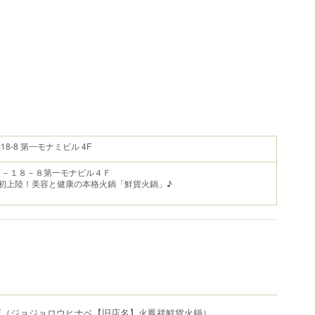
8-8 第一モナミビル 4F
１－１８－８第一モナビル４Ｆ
初上陸！美容と健康の本格火鍋「鮮貨火鍋」♪
店
（ジョジョロウヒナベ【旧店名】火鳳祥鮮貨火鍋）