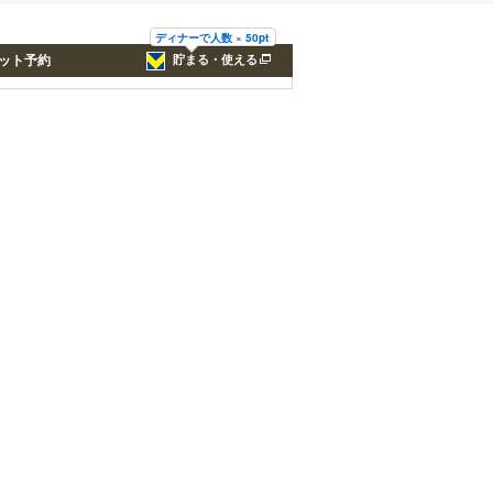
ディナーで人数 × 50pt
ット予約
貯まる・使える