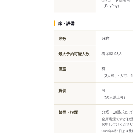
（PayPay）
席・設備
98席
席数
着席時 98人
最大予約可能人数
有
個室
（2人可、4人可、6
可
貸切
（50人以上可）
分煙（加熱式たば
禁煙・喫煙
全席喫煙ですがお
お申し付けくださ
2020年4月1日よ