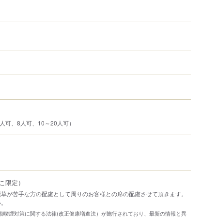
人可、8人可、10～20人可）
こ限定）
煙草が苦手な方の配慮として周りのお客様との席の配慮させて頂きます。
い。
り受動喫煙対策に関する法律(改正健康増進法）が施行されており、最新の情報と異