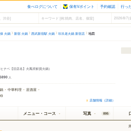
食べログについて
保有Vポイント
予約確認
行っ
保 火鍋
新宿 火鍋
西武新宿駅 火鍋
玖玖老火鍋 新宿店
地図
ウヒナベ【旧店名】火鳳祥鮮貨火鍋）
6890
人
鍋
中華料理
居酒屋
99
店舗情報（詳細）
メニュー・コース
写真
895