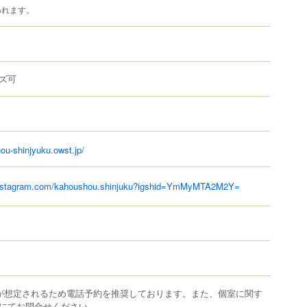
われます。
ズ可
ou-shinjyuku.owst.jp/
instagram.com/kahoushou.shinjuku?igshid=YmMyMTA2M2Y=
が想定されるため電話予約を推奨しております。また、個室に関す
にてお問合せください。