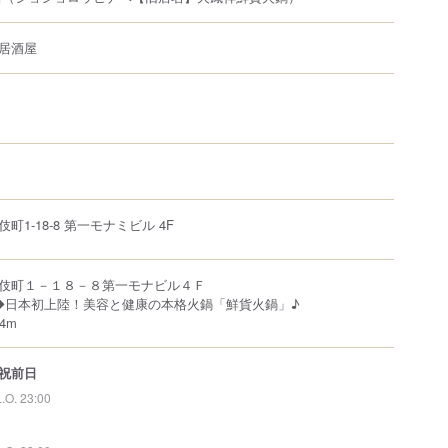
居酒屋
伎町
1-18-8
第一モナミビル 4F
伎町１－１８－８第一モナビル４Ｆ
◆日本初上陸！美容と健康の本格火鍋「鮮貨火鍋」♪
4m
祝前日
L.O. 23:00