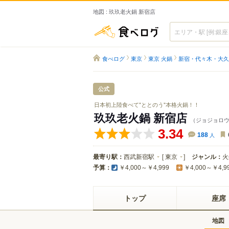
地図 : 玖玖老火鍋 新宿店
食べログ
食べログ
東京
東京 火鍋
新宿・代々木・大久
公式
日本初上陸食べて"ととのう"本格火鍋！！
玖玖老火鍋 新宿店
（ジョジョロ
3.34
188
人
最寄り駅：
西武新宿駅
[
東京
]
ジャンル：
火
予算：
￥4,000～￥4,999
￥4,000～￥4,9
トップ
座席
地図