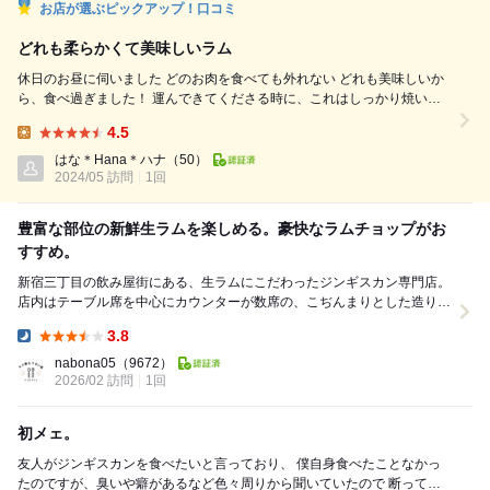
お店が選ぶピックアップ！口コミ
どれも柔らかくて美味しいラム
休日のお昼に伺いました どのお肉を食べても外れない どれも美味しいか
ら、食べ過ぎました！ 運んできてくださる時に、これはしっかり焼い
て、これはレアでも大丈夫、など焼き方も教えてくださるので、安心して
4.5
食べられました 開店してるかちょっと分かりずらい外観だったので、入
Lunch:
店した時は私たちだけでしたが、徐々に多くなってくる感じでした 帰る
はな＊Hana＊ハナ
（50）
時にはファブリーズも貸してくださいました！ ...
2024/05 訪問
1回
豊富な部位の新鮮生ラムを楽しめる。豪快なラムチョップがお
すすめ。
新宿三丁目の飲み屋街にある、生ラムにこだわったジンギスカン専門店。
店内はテーブル席を中心にカウンターが数席の、こぢんまりとした造り。
着席すると七輪にセットされたジンギス...
3.8
Dinner:
nabona05
（9672）
2026/02 訪問
1回
初メェ。
友人がジンギスカンを食べたいと言っており、 僕自身食べたことなかっ
たのですが、臭いや癖があるなど色々周りから聞いていたので 断ってい