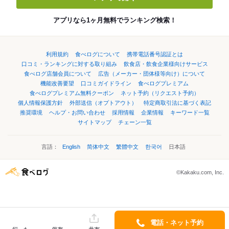
アプリなら1ヶ月無料でランキング検索！
利用規約
食べログについて
携帯電話番号認証とは
口コミ・ランキングに対する取り組み
飲食店・飲食企業様向けサービス
食べログ店舗会員について
広告（メーカー・団体様等向け）について
機能改善要望
口コミガイドライン
食べログプレミアム
食べログプレミアム無料クーポン
ネット予約（リクエスト予約）
個人情報保護方針
外部送信（オプトアウト）
特定商取引法に基づく表記
推奨環境
ヘルプ・お問い合わせ
採用情報
企業情報
キーワード一覧
サイトマップ
チェーン一覧
言語：
English
简体中文
繁體中文
한국어
日本語
©Kakaku.com, Inc.
電話・ネット予約