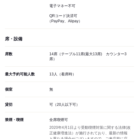
電子マネー不可
QRコード決済可
（PayPay、Alipay）
席・設備
席数
14席（テーブル11席(最大13席) カウンター3
席）
最大予約可能人数
13人（着席時）
個室
無
貸切
可（20人以下可）
禁煙・喫煙
全席喫煙可
2020年4月1日より受動喫煙対策に関する法律(改
正健康増進法）が施行されており、最新の情報
と異なる場合がございますので、ご来店前に店