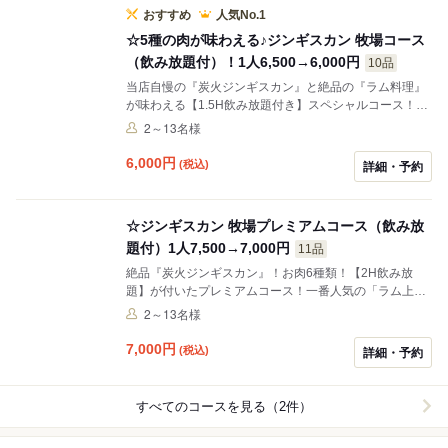
おすすめ
人気No.1
☆5種の肉が味わえる♪ジンギスカン 牧場コース
（飲み放題付）！1人6,500→6,000円
10品
当店自慢の『炭火ジンギスカン』と絶品の『ラム料理』
が味わえる【1.5H飲み放題付き】スペシャルコース！ジ
ンギスカンは一番人気の「ラム上肩ロース」を始め「ラ
2～13名様
ンプ」「リブロース」、旨みたっぷりの「マトンロー
ス」、ワイルドな肉の旨みが味わえる「ラムチョップ」
6,000
円
(税込)
詳細・予約
の5種類をご用意！ラム肉をたっぷり味わえる、いいと
こ取りの人気No.1コースです！
☆ジンギスカン 牧場プレミアムコース（飲み放
題付）1人7,500→7,000円
11品
絶品『炭火ジンギスカン』！お肉6種類！【2H飲み放
題】が付いたプレミアムコース！一番人気の「ラム上肩
ロース」を始め、「ラムランプ」「リブロース」、希少
2～13名様
部位「ラムヒレ」旨みたっぷり「マトンロース」ワイル
ドな旨みの「ラムチョップ」前菜から〆までラムの魅力
7,000
円
(税込)
詳細・予約
をご堪能ください！！
すべてのコースを見る（2件）