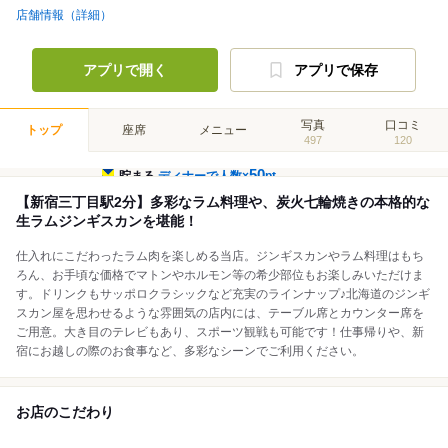
店舗情報（詳細）
アプリで開く
アプリで保存
写真
口コミ
トップ
座席
メニュー
497
120
50
貯まる
ディナーで人数×
pt
【新宿三丁目駅2分】多彩なラム料理や、炭火七輪焼きの本格的な
生ラムジンギスカンを堪能！
仕入れにこだわったラム肉を楽しめる当店。ジンギスカンやラム料理はもち
ろん、お手頃な価格でマトンやホルモン等の希少部位もお楽しみいただけま
す。ドリンクもサッポロクラシックなど充実のラインナップ♪北海道のジンギ
スカン屋を思わせるような雰囲気の店内には、テーブル席とカウンター席を
ご用意。大き目のテレビもあり、スポーツ観戦も可能です！仕事帰りや、新
宿にお越しの際のお食事など、多彩なシーンでご利用ください。
お店のこだわり