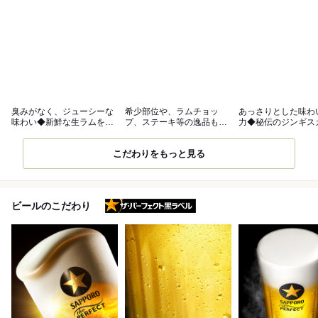
臭みがなく、ジューシーな
希少部位や、ラムチョッ
あっさりとした味わ
味わい◆新鮮な生ラムをご
プ、ステーキ等の逸品も充
力◆秘伝のジンギス
用意
実！
レ
こだわりをもっと見る
ザ・パーフェクト黒ラベル
ビールのこだわり