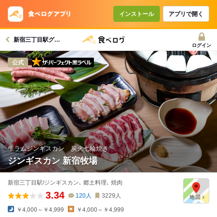
インストール
アプリで開く
新宿三丁目駅グルメへ
ログイン
ザ・パーフェクト黒ラベル
公式
生ラムジンギスカン 炭火七輪焼き
ジンギスカン 新宿牧場
新宿三丁目駅/ジンギスカン､ 郷土料理､ 焼肉
3.34
120
人
3229
人
￥4,000～￥4,999
￥4,000～￥4,999