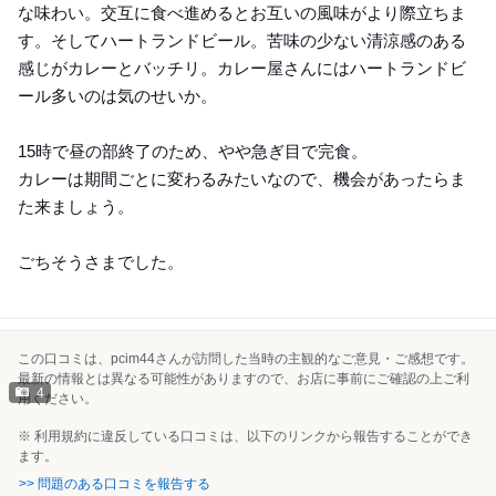
な味わい。交互に食べ進めるとお互いの風味がより際立ちま
す。そしてハートランドビール。苦味の少ない清涼感のある
感じがカレーとバッチリ。カレー屋さんにはハートランドビ
ール多いのは気のせいか。
15時で昼の部終了のため、やや急ぎ目で完食。
カレーは期間ごとに変わるみたいなので、機会があったらま
た来ましょう。
ごちそうさまでした。
この口コミは、pcim44さんが訪問した当時の主観的なご意見・ご感想です。
最新の情報とは異なる可能性がありますので、お店に事前にご確認の上ご利
4
用ください。
※ 利用規約に違反している口コミは、以下のリンクから報告することができ
ます。
>> 問題のある口コミを報告する