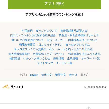
アプリで開く
アプリなら1ヶ月無料でランキング検索！
利用規約
食べログについて
携帯電話番号認証とは
口コミ・ランキングに対する取り組み
飲食店・飲食企業様向けサービス
食べログ店舗会員について
広告（メーカー・団体様等向け）について
機能改善要望
口コミガイドライン
食べログプレミアム
食べログプレミアム無料クーポン
ネット予約（リクエスト予約）
個人情報保護方針
外部送信（オプトアウト）
特定商取引法に基づく表記
推奨環境
ヘルプ・お問い合わせ
採用情報
企業情報
キーワード一覧
サイトマップ
チェーン一覧
言語：
English
简体中文
繁體中文
한국어
日本語
©Kakaku.com, Inc.