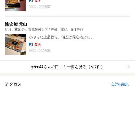
3.7
Dinner:
訪問：2026/07
池袋 鮨 貴山
池袋、東池袋、都電雑司ケ谷 / 寿司、海鮮、日本料理
小ぶりな上品握り。個室は居心地よし。
3.5
Dinner:
訪問：2026/06
pcim44
さんの口コミ一覧を見る（322件）
アクセス
住所を編集