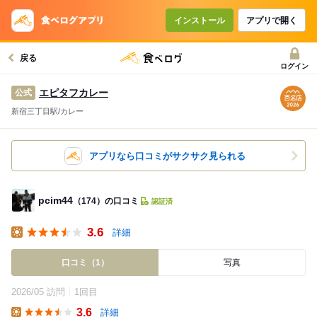
インストール
アプリで開く
戻る
ログイン
エピタフカレー
公式
新宿三丁目駅/カレー
アプリなら口コミがサクサク見られる
pcim44
（174）の口コミ
認証済
3.6
詳細
Lunch
口コミ（1）
写真
2026/05 訪問
1回目
3.6
詳細