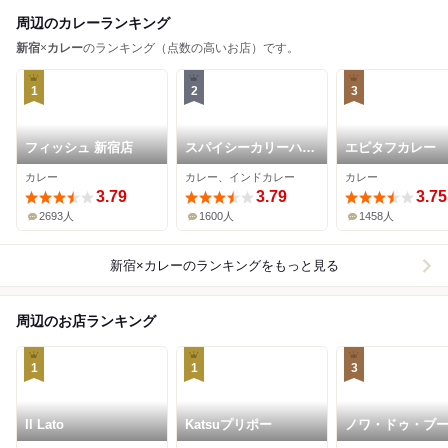
周辺のカレーランキング
新宿
×
カレー
のランキング（点数の高いお店）です。
1
2
3
フィッシュ 新宿店
スパイシーカリーハウ
エピタフカレー
ス半月
カレー
カレー、インドカレー
カレー
3.79
3.79
3.75
2693人
1600人
1458人
新宿×カレー
のランキングをもっと見る
周辺のお店ランキング
1
1
3
Il Lato
Katsuプリポー
ノワ・ドゥ・ブ
新宿伊勢丹店