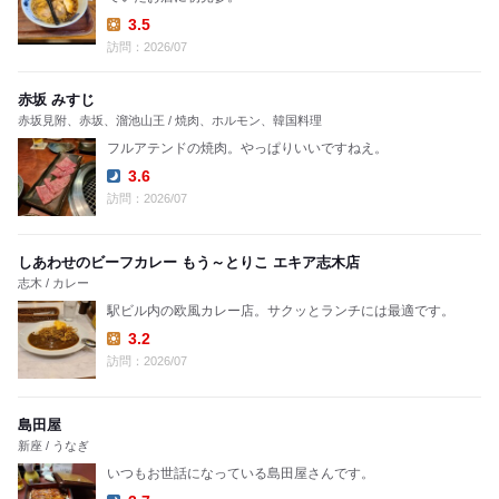
3.5
Lunch:
訪問：2026/07
赤坂 みすじ
赤坂見附、赤坂、溜池山王 / 焼肉、ホルモン、韓国料理
フルアテンドの焼肉。やっぱりいいですねえ。
3.6
Dinner:
訪問：2026/07
しあわせのビーフカレー もう～とりこ エキア志木店
志木 / カレー
駅ビル内の欧風カレー店。サクッとランチには最適です。
3.2
Lunch:
訪問：2026/07
島田屋
新座 / うなぎ
いつもお世話になっている島田屋さんです。