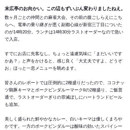
Lunch
末広亭のお向かい。この辺もずいぶん変わりましたねえ。
数ヶ月ごとの仲間との麻雀大会。その前の腹ごしらえにこち
らへ。電車の乗り継ぎが悪く副都心線が新宿三丁目についた
のが14時20分。ランチは14時30分ラストオーダーなので急い
で入店。
すでにお店に先客なし。ちょっと遠慮気味に「まだいいです
かあ？」と声をかけると、感じ良く「大丈夫ですよ、どうぞ
お」ほっと一息メニューを眺めます。
皆さんのレポートでは圧倒的に2種盛りだったので、ココナッ
ツ鷄豚キーマとポークビンダルーマークIIの2種盛り、ご飯普
通で。ラストオーダーぎりの罪滅ぼしにハートランドビール
も追加。
美しく盛られた鮮やかなカレー、白いキーマは優しくまろや
かです。一方のポークビンダルーは酸味の効いたスパイシー