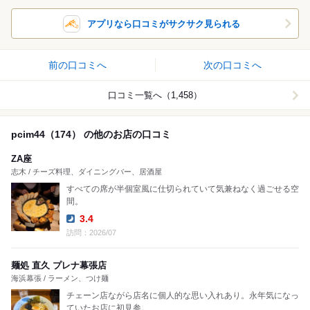
アプリなら口コミがサクサク見られる
前の口コミへ
次の口コミへ
口コミ一覧へ（1,458）
pcim44（174） の他のお店の口コミ
ZA座
志木 / チーズ料理、ダイニングバー、居酒屋
すべての席が半個室風に仕切られていて気兼ねなく過ごせる空
間。
3.4
Dinner:
訪問：2026/07
麺処 直久 プレナ幕張店
海浜幕張 / ラーメン、つけ麺
チェーン店ながら店名に個人的な思い入れあり。永年気になっ
ていたお店に初見参。