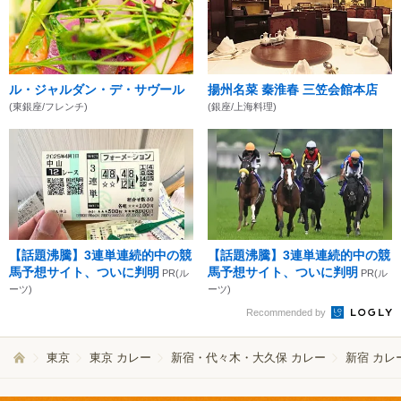
ル・ジャルダン・デ・サヴール
揚州名菜 秦淮春 三笠会館本店
(東銀座/フレンチ)
(銀座/上海料理)
【話題沸騰】3連単連続的中の競
【話題沸騰】3連単連続的中の競
馬予想サイト、ついに判明
馬予想サイト、ついに判明
PR(ル
PR(ル
ーツ)
ーツ)
Recommended by
東京
東京 カレー
新宿・代々木・大久保 カレー
新宿 カレ