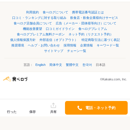
利用規約
食べログについて
携帯電話番号認証とは
口コミ・ランキングに対する取り組み
飲食店・飲食企業様向けサービス
食べログ店舗会員について
広告（メーカー・団体様等向け）について
機能改善要望
口コミガイドライン
食べログプレミアム
食べログプレミアム無料クーポン
ネット予約（リクエスト予約）
個人情報保護方針
外部送信（オプトアウト）
特定商取引法に基づく表記
推奨環境
ヘルプ・お問い合わせ
採用情報
企業情報
キーワード一覧
サイトマップ
チェーン一覧
言語：
English
简体中文
繁體中文
한국어
日本語
©Kakaku.com, Inc.
電話・ネット予約
行った
保存
共有