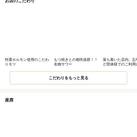
お店のこだわり
特選ホルモン使用のこだわ
もつ焼きとの相性抜群！！
落ち着いた店内。忘
りモツ
名物サワー
ど団体様でのご利用
ッタリ！
こだわりをもっと見る
座席