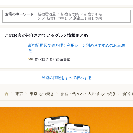
お店のキーワード
新宿居酒屋 ／ 新宿もつ鍋 ／ 新宿ホルモ
ン ／ 新宿レバ刺し ／ 新宿三丁目もつ鍋
このお店が紹介されているグルメ情報まとめ
新宿駅周辺で鍋料理！利用シーン別のおすすめのお店30
選
食べログまとめ編集部
関連の情報をすべて表示する
東京
東京 もつ焼き
新宿・代々木・大久保 もつ焼き
新宿 