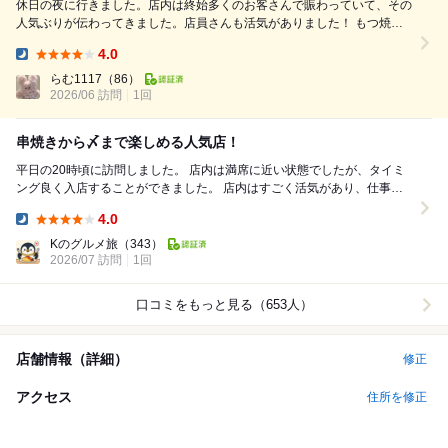
休日の夜に行きました。店内は終始多くのお客さんで賑わっていて、その
人気ぶりが伝わってきました。店員さんも活気がありました！ もつ焼き
を中心に、串焼きやおつまみメニューが豊富で、いろいろな料理を少しず
4.0
つ楽しめます。 【注文メニュー】 ・たん(舌)1本 ・はつ(心臓)1本 ・つく
Dinner:
ね 1...
らむ1117
（86）
2026/06 訪問
1回
串焼きから〆まで楽しめる人気店！
平日の20時頃に訪問しました。 店内は満席に近い状態でしたが、タイミ
ング良く入店することができました。 店内はすごく活気があり、仕事帰
りの食事や飲み会にも利用しやすい雰囲気です...
4.0
Dinner:
Kのグルメ旅
（343）
2026/07 訪問
1回
口コミをもっと見る（653人）
店舗情報（詳細）
修正
アクセス
住所を修正