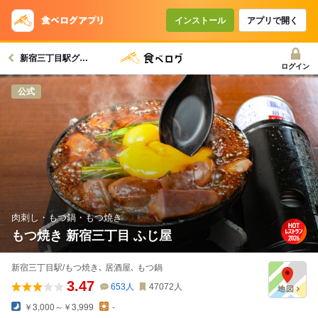
コースで使えるクーポン
戻る
インストール
アプリで開く
新宿三丁目駅グルメへ
クーポンを利用せず予約する
ログイン
公式
肉刺し・もつ鍋・もつ焼き
もつ焼き 新宿三丁目 ふじ屋
新宿三丁目駅/もつ焼き､ 居酒屋､ もつ鍋
3.47
653
人
47072
人
￥3,000～￥3,999
-