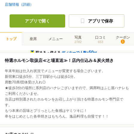
店舗情報（詳細）
アプリで開く
アプリで保存
写真
口コミ
クーポン
トップ
座席
メニュー
2782
653
1
50
貯まる・使える
ディナーで人数×
pt
特選ホルモン取扱店≪と場直送≫！店内仕込み＆炭火焼き
年末年始は仕入れ状況でメニューが変更する場合ございます。
新宿東口徒歩5分、三丁目駅からは徒歩1分。
席数70席/団体受け入れ◎
★徒歩3分の場所に系列店のハナレございますので、満席時はふじ屋ハナレも
ご利用くださいませ。
当店は特別選されたホルモンをお召し上がり頂ける特選ホルモン専門店で
す。
もつ本来の旨味とプリっとした食感はヤミツキに！
串をはじめとした各串焼きはもちろん、逸品料理も自慢です！！