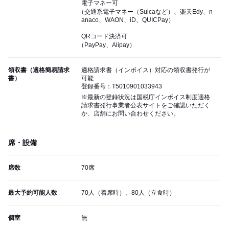
電子マネー可
（交通系電子マネー（Suicaなど）、楽天Edy、n
anaco、WAON、iD、QUICPay）
QRコード決済可
（PayPay、Alipay）
領収書（適格簡易請求
適格請求書（インボイス）対応の領収書発行が
書）
可能
登録番号：T5010901033943
※最新の登録状況は国税庁インボイス制度適格
請求書発行事業者公表サイトをご確認いただく
か、店舗にお問い合わせください。
席・設備
席数
70席
最大予約可能人数
70人（着席時）、80人（立食時）
個室
無