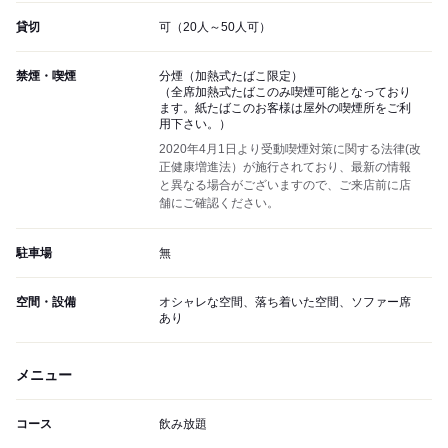
貸切
可（20人～50人可）
禁煙・喫煙
分煙（加熱式たばこ限定）
（全席加熱式たばこのみ喫煙可能となっており
ます。紙たばこのお客様は屋外の喫煙所をご利
用下さい。）
2020年4月1日より受動喫煙対策に関する法律(改
正健康増進法）が施行されており、最新の情報
と異なる場合がございますので、ご来店前に店
舗にご確認ください。
駐車場
無
空間・設備
オシャレな空間、落ち着いた空間、ソファー席
あり
メニュー
コース
飲み放題