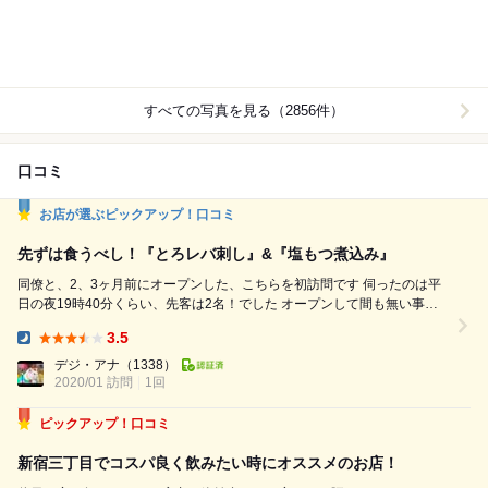
すべての写真を見る（2856件）
口コミ
お店が選ぶピックアップ！口コミ
先ずは食うべし！『とろレバ刺し』&『塩もつ煮込み』
同僚と、2、3ヶ月前にオープンした、こちらを初訪問です 伺ったのは平
日の夜19時40分くらい、先客は2名！でした オープンして間も無い事も
あり、店内は清潔感溢れる感じでした 料理は、この手の場合、1番大切な
3.5
新鮮さが良くわかる美味しいさでした 特に【とろレバ刺し（759円）】
Dinner:
臭みは一切なく、クリーミーで濃厚な味わい！脂も乗っており、みんな喜
デジ・アナ
（1338）
2020/01 訪問
1回
んで頂きました 一推しですねー 【塩もつ煮込...
ピックアップ！口コミ
新宿三丁目でコスパ良く飲みたい時にオススメのお店！